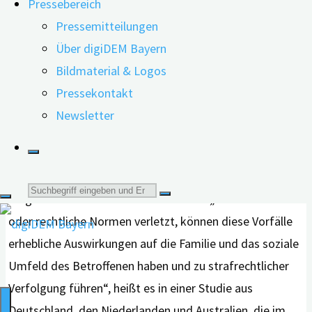
Pressebereich
nicht nur das Gedächtnis oder etwa auch die Sprache
Pressemitteilungen
beeinträchtigen. Bereits in frühen Krankheitsstadien
Über digiDEM Bayern
können Menschen mit Demenz ein sogenanntes
Bildmaterial & Logos
„kriminelles Risikoverhalten“ entwickeln. Dazu gehören
Pressekontakt
Delikte wie zum Beispiel Diebstahl, ungebührliches
Newsletter
Verhalten wie etwa Belästigung und öffentliches
Urinieren, Sachbeschädigung, Fahren unter
Alkoholeinfluss bis hin zu einem schwerwiegenden
Suche
Vergehen wie etwa Gewaltverbrechen. „Werden soziale
oder rechtliche Normen verletzt, können diese Vorfälle
nach:
erhebliche Auswirkungen auf die Familie und das soziale
Umfeld des Betroffenen haben und zu strafrechtlicher
Verfolgung führen“, heißt es in einer Studie aus
Deutschland, den Niederlanden und Australien, die im