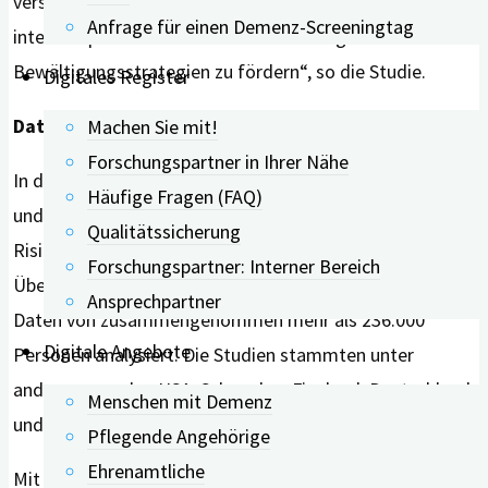
verstehen, Ursachen zu identifizieren und
Anfrage für einen Demenz-Screeningtag
interdisziplinäre Ansätze zur Entwicklung von
Bewältigungsstrategien zu fördern“, so die Studie.
Digitales Register
Daten von mehr als 236.000 Personen
Machen Sie mit!
Forschungspartner in Ihrer Nähe
In der Studie untersuchten die Forschenden, wie häufig
Häufige Fragen (FAQ)
und bei welchen Demenzformen kriminelles
Qualitätssicherung
Risikoverhalten auftritt. In einer großen systematischen
Forschungspartner: Interner Bereich
Übersichtsarbeit wurden dafür 14 Studien und damit die
Ansprechpartner
Daten von zusammengenommen mehr als 236.000
Digitale Angebote
Personen analysiert. Die Studien stammten unter
anderem aus den USA, Schweden, Finnland, Deutschland
Menschen mit Demenz
und Japan.
Pflegende Angehörige
Ehrenamtliche
Mit mehr als 50 Prozent und damit besonders häufig