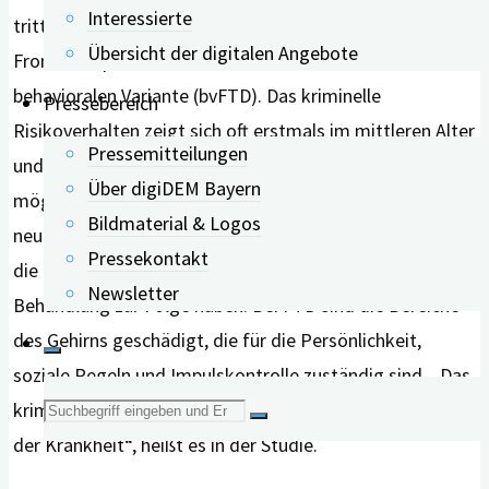
Interessierte
tritt kriminelles Risikoverhalten bei Menschen mit
Übersicht der digitalen Angebote
Frontotemporaler Demenz auf, insbesondere bei der
behavioralen Variante (bvFTD). Das kriminelle
Pressebereich
Risikoverhalten zeigt sich oft erstmals im mittleren Alter
Pressemitteilungen
und noch vor einer offiziellen Diagnose. Dies könne ein
Über digiDEM Bayern
mögliches frühes Warnzeichen für eine
Bildmaterial & Logos
neurodegenerative Erkrankung darstellen und sollte, so
Pressekontakt
die Forschenden, eine frühzeitige Diagnose und
Newsletter
Behandlung zur Folge haben. Bei FTD sind die Bereiche
des Gehirns geschädigt, die für die Persönlichkeit,
soziale Regeln und Impulskontrolle zuständig sind. „Das
Suche
kriminelle Risikoverhalten ist dabei eine direkte Folge
der Krankheit“, heißt es in der Studie.
nach: