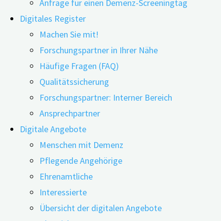
Anfrage für einen Demenz-Screeningtag
Digitales Register
Machen Sie mit!
Forschungspartner in Ihrer Nähe
23.10.2025
24.06.2026
Häufige Fragen (FAQ)
Qualitätssicherung
Bei Menschen mit Frontotemporaler Demenz (FTD)
Forschungspartner: Interner Bereich
tritt kriminelles Risikoverhalten häufiger auf als bei
Ansprechpartner
Menschen mit anderen Formen von Demenz. Das
Digitale Angebote
haben Forschende aus Deutschland, den
Menschen mit Demenz
Niederlanden und Australien herausgefunden. Ihre
Pflegende Angehörige
Studie wurde im August 2025 in der international
Ehrenamtliche
renommierten Fachzeitschrift
Nature Translational
Interessierte
Psychiatry
publiziert.
Übersicht der digitalen Angebote
Neurodegenerative Erkrankungen wie Demenz können