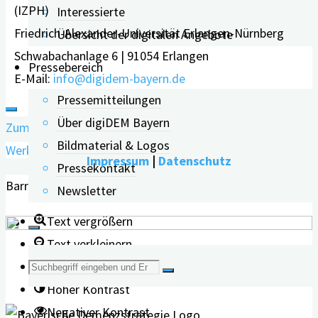
(IZPH)
Interessierte
Friedrich-Alexander-Universität Erlangen-Nürnberg
Übersicht der digitalen Angebote
Schwabachanlage 6 | 91054 Erlangen
Pressebereich
E-Mail:
info@digidem-bayern.de
Pressemitteilungen
Über digiDEM Bayern
Zum Inhalt springen
Bildmaterial & Logos
Werkzeugleiste öffnen
Impressum
|
Datenschutz
Pressekontakt
Barrierefreiheit Werkzeuge
Newsletter
Text vergrößern
Text verkleinern
Suche
Graustufen
Hoher Kontrast
nach:
Negativer Kontrast