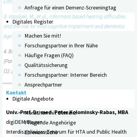
Lang Hear Res, 2018. 61(10): p. 2589-2603.
Anfrage für einen Demenz-Screeningtag
3.
Vassilaki, M., et al., Informant-based hearing difficulties
Digitales Register
and the risk for mild cognitive impairment and dementia.
Machen Sie mit!
Age Ageing, 2019. 48(6): p. 888-894.
Forschungspartner in Ihrer Nähe
4. Buschermöhle, M., et al., The German Digit Triplets Test
Häufige Fragen (FAQ)
(Part II): Validation and Pass/Fail Criteria. Z Audiol, 2015. 54
Qualitätssicherung
(1): p. 6 – 13.
Forschungspartner: Interner Bereich
Ansprechpartner
Kontakt
Digitale Angebote
Univ.-Prof. Dr. med. Peter Kolominsky-Rabas, MBA
Menschen mit Demenz
digiDEM Bayern
Pflegende Angehörige
Interdisziplinäres Zentrum für HTA und Public Health
Ehrenamtliche