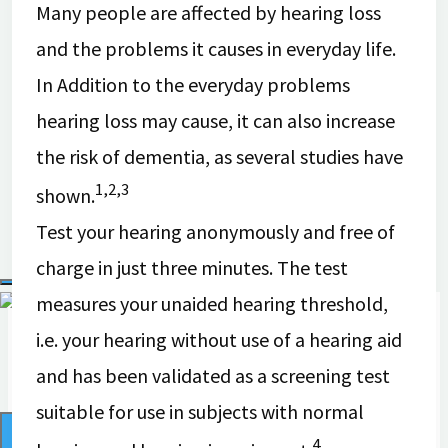
Pressebereich
Many people are affected by hearing loss
Pressemitteilungen
and the problems it causes in everyday life.
Über digiDEM Bayern
In Addition to the everyday problems
Bildmaterial & Logos
hearing loss may cause, it can also increase
Pressekontakt
the risk of dementia, as several studies have
Newsletter
1,2,3
shown.
Test your hearing anonymously and free of
charge in just three minutes. The test
Suche
measures your unaided hearing threshold,
nach:
i.e. your hearing without use of a hearing aid
and has been validated as a screening test
suitable for use in subjects with normal
4