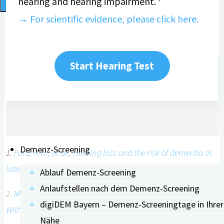
hearing and hearing impairment.
→ For scientific evidence, please click here.
Aktuelles
Was ist digiDEM?
Start Hearing Test
Neues zu digiDEM
Veröffentlichungen
Kongressbeiträge
Kontakt
Demenz-Screening
1.
Ford, A.H., et al., Hearing loss and the risk of dementia in
later life. Maturitas, 2018. 112: p. 1-11.
Ablauf Demenz-Screening
Anlaufstellen nach dem Demenz-Screening
2.
Mamo, S.K., et al., Hearing Loss Treatment in Older Adults
digiDEM Bayern – Demenz-Screeningtage in Ihrer
With Cognitive Impairment: A Systematic Review. J Speech
Nähe