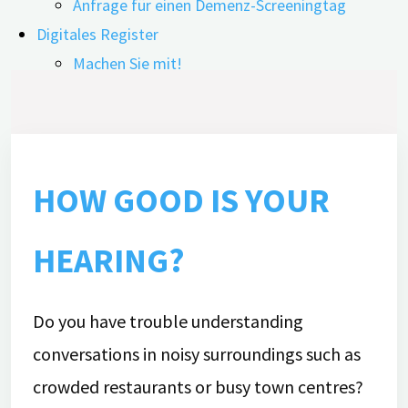
Anfrage für einen Demenz-Screeningtag
Digitales Register
Machen Sie mit!
Forschungspartner in Ihrer Nähe
Häufige Fragen (FAQ)
Qualitätssicherung
Forschungspartner: Interner Bereich
HOW GOOD IS YOUR
Ansprechpartner
Digitale Angebote
HEARING?
Menschen mit Demenz
Pflegende Angehörige
Do you have trouble understanding
Ehrenamtliche
conversations in noisy surroundings such as
Interessierte
Übersicht der digitalen Angebote
crowded restaurants or busy town centres?