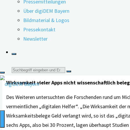
Pressemitteilungen
deren pflegende An- und Zugehörige zu bewerten.
Über digiDEM Bayern
Bildmaterial & Logos
Pressekontakt
Newsletter
Die Beurteilung der Nutzerqualität erfolgte dabei mit d
für die Nutzerqualität waren unter anderem Funktionalit
Bereich der Patientensicherheit erhielt sogar die niedrig
schädlichen Effekten wie etwa falsche Rückmeldungen u
Suche
Wirksamkeit vieler Apps nicht wissenschaftlich beleg
nach:
Des Weiteren untersuchten die Forschenden rund um Micha
vermeintlichen „digitalen Helfer“. „Die Wirksamkeit der
Wirksamkeitsbelege Geld verlangt wird, so ist das „digi
sechs Apps, also bei 30 Prozent, lagen überhaupt Studie