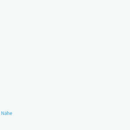
er meisten Demenz-Apps ist
r Nähe