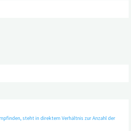
it Demenz und pflegende An- und Zugehörige
an.
Hier