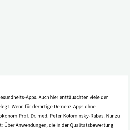
„Mobile App Rating Scale“, deutsche Version). Kriterien
icherheit und Güte des therapeutischen Angebots. „Der
ler. „Dies betrifft Fragen zu möglichen Risiken und
esundheits-Apps. Auch hier enttäuschten viele der
belegt. Wenn für derartige Demenz-Apps ohne
tsökonom Prof. Dr. med. Peter Kolominsky-Rabas. Nur zu
lt: Über Anwendungen, die in der Qualitätsbewertung