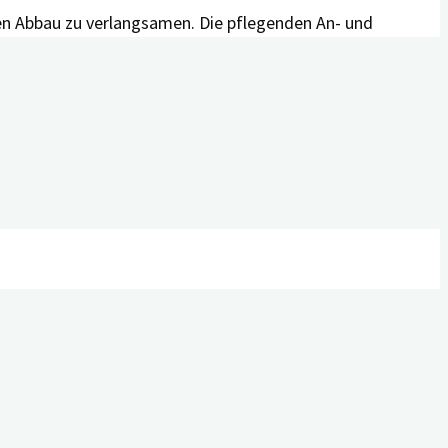
en Abbau zu verlangsamen. Die pflegenden An- und
nen. Die Apps der
Kategorie Screening
haben das Ziel,
henden Verdacht eine Arztkonsultation vorzuschlagen. In
de An- und Zugehörige im Alltag unterstützen, indem
rschienen
rächtigungen und deren Angehörige
 Titel
Hilfe aus dem Appstore – Evidenz von Apps für
 referiert Michael Zeiler, der Erstautor der Studie.