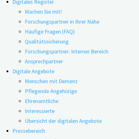
Digitales Register
Machen Sie mit!
Forschungspartner in Ihrer Nähe
Häufige Fragen (FAQ)
23.03.2023
10.01.2024
Qualitätssicherung
Forschungspartner: Interner Bereich
Ein Forschungsteam der FAU Erlangen-Nürnberg und 
Ansprechpartner
mit Demenz und für pflegende An- und Zugehörige a
Digitale Angebote
Ergebnissen.
Für die meisten Demenz-Apps, die auf 
Menschen mit Demenz
Wirksamkeit. Zudem reichen viele Demenz-Apps über 
Pflegende Angehörige
Ehrenamtliche
In Sachen Digitalisierung des Gesundheitssystems hat D
Interessierte
größerer Beliebtheit. Sie lassen sich in App-Stores beq
Übersicht der digitalen Angebote
der Demenz-Apps nicht hinaus“, sagt Michael Zeiler, Medi
Pressebereich
Demenzregister Bayern (digiDEM Bayern). Das Ziel der 