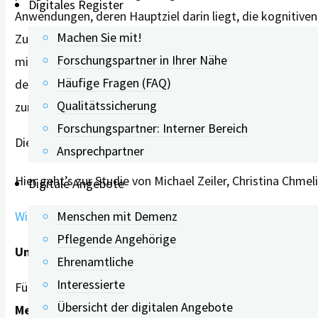
Digitales Register
Anwendungen, deren Hauptziel darin liegt, die kognitiv
Machen Sie mit!
Zugehörigen erhalten teilweise Trainingsideen, die oh
Forschungspartner in Ihrer Nähe
mit Hilfe unterschiedlicher Tests kognitive Beeinträcht
Häufige Fragen (FAQ)
der
Kategorie Unterstützungsmaßnahmen
sind Anwen
Qualitätssicherung
zum Beispiel in einem Chatroom Bilder und Ereignisse mi
Forschungspartner: Interner Bereich
Die Studie ist am 6. März 2023 in der Zeitschrift für Ev
Ansprechpartner
Hier geht’s zur Studie von Michael Zeiler, Christina Chme
Digitale Angebote
Menschen mit Demenz
Wissenschaftliche Evidenz und Nutzerqualität von Mobi
Pflegende Angehörige
Unser Webinar-Tipp:
Ehrenamtliche
Interessierte
Für alle, die sich für Demenz-Apps interessieren, findet 
Übersicht der digitalen Angebote
Menschen mit Demenz und pflegende An- und Zugeh