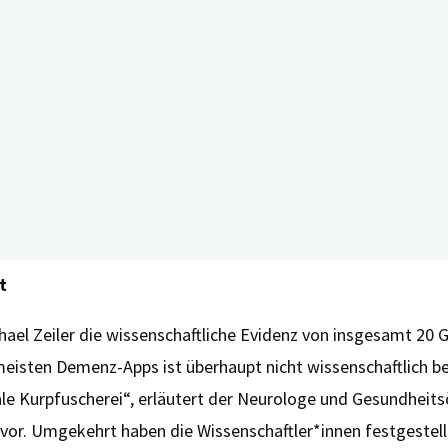
em international anerkannten Bewertungsinstrument MARS-D (
ät, Ästhetik, Informationsgehalt und Fragen zur Patientens
ste und damit schlechteste Bewertung“, erläutert Michael Zei
nd unkorrekte Informationen.“
t
el Zeiler die wissenschaftliche Evidenz von insgesamt 20 G
 meisten Demenz-Apps ist überhaupt nicht wissenschaftlich 
tale Kurpfuscherei“, erläutert der Neurologe und Gesundhei
n vor. Umgekehrt haben die Wissenschaftler*innen festgestel