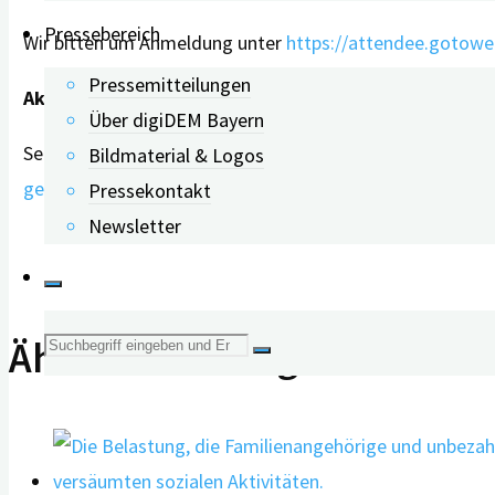
Pressebereich
Wir bitten um Anmeldung unter
https://attendee.gotow
Pressemitteilungen
Aktualisierung:
Über digiDEM Bayern
Sehen Sie sich gerne die Aufzeichnung des Webinars
Hilf
Bildmaterial & Logos
gelangen Sie zum Mitschnitt.
Pressekontakt
Newsletter
Suche
Ähnliche Beiträge
nach: