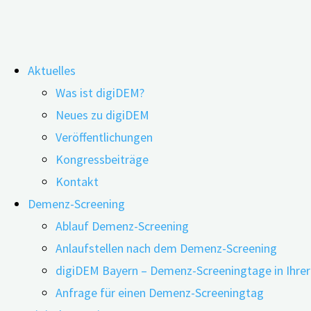
Zum
Aktuelles
Inhalt
digiDEM Bayern-Studie: Qualität d
Was ist digiDEM?
springen
Neues zu digiDEM
unzureichend
Veröffentlichungen
Kongressbeiträge
Kontakt
Demenz-Screening
Ablauf Demenz-Screening
Anlaufstellen nach dem Demenz-Screening
digiDEM Bayern – Demenz-Screeningtage in Ihre
Anfrage für einen Demenz-Screeningtag