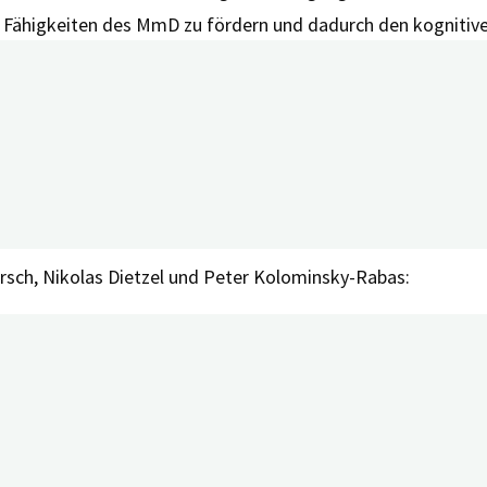
en Fähigkeiten des MmD zu fördern und dadurch den kognitiv
ne digitale Anwendungen gemeinsam durchgeführt werden kön
igungen festzustellen und den Anwendern bei einem entsprec
dungen zusammengefasst, die den MmD oder deren pflegen
teinander geteilt werden können.
idenz, Fortbildung und Qualität im Gesundheitswesen (ZEFQ) e
lirsch, Nikolas Dietzel und Peter Kolominsky-Rabas:
le-Health-Anwendungen für Menschen mit kognitiven Beeint
am Dienstag, 28. März 2023 von 11.00 bis 11.45 Uhr unter dem
örige
ein digiDEM Bayern Science Watch LIVE Webinar statt. Es