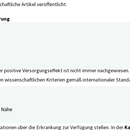
aftliche Artikel veröffentlicht.
rung
r gelingt die Gesundheitsversorgung und desto transparenter
wenige Ausnahmen zählen Gesundheits-Apps nicht als Medizi
edizinprodukte (BfArM) als Digitale Gesundheitsanwendun
 Markt gesteigert werden, welche Anwendungen die Anforderu
er positive Versorgungseffekt ist nicht immer nachgewiesen
n wissenschaftlichen Kriterien gemäß internationaler Stan
r Nähe
n vier Kategorien eingeordnet. Die
Kategorie Informatione
tionen über die Erkrankung zur Verfügung stellen. In der
Ka