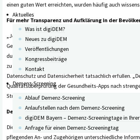
einen guten Wert erreichten, wurden häufig auch wissensch
Aktuelles
Für mehr Transparenz und Aufklärung in der Bevölke
Was ist digiDEM?
„Je besser Gesundheits-Apps erforscht sind, desto besse
Neues zu digiDEM
Gesundheitsanwendungen“, weiß Michael Zeiler. Bis auf 
Veröffentlichungen
durchlaufen, um vom Bundesamt für Arzneimittel- und M
Kongressbeiträge
zu werden. Auf diese Weise soll die Transparenz auf dem
Kontakt
Datenschutz und Datensicherheit tatsächlich erfüllen. „D
Demenz-Screening
Qualitätsüberprüfung der Gesundheits-Apps nach strenge
Studie, Prof. Dr. med. Peter Kolominsky-Rabas.
Ablauf Demenz-Screening
Anlaufstellen nach dem Demenz-Screening
Demenz-Apps in vier Kategorien
digiDEM Bayern – Demenz-Screeningtage in Ihre
Die untersuchten Apps haben die Wissenschaftler*innen i
Anfrage für einen Demenz-Screeningtag
pflegenden An- und Zugehörigen unterschiedliche Informa