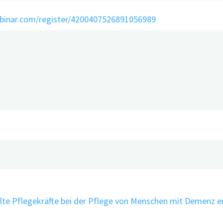
ebinar.com/register/4200407526891056989
e aus dem Appstore – Evidenz von Apps für Menschen m