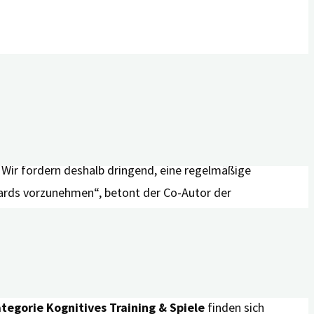
 gestaltet sich der Markt der Digitalen
nprodukte. Eine App muss zunächst ein Prüfverfahren
g in das entsprechende Verzeichnis aufgenommen
ngen an Sicherheit, Funktionstauglichkeit, Qualität,
. Wir fordern deshalb dringend, eine regelmäßige
dards vorzunehmen“, betont der Co-Autor der
n
umfasst Apps, die Menschen mit Demenz und ihren
tegorie Kognitives Training & Spiele
finden sich