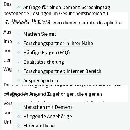
Das Ziel des E-Health-Kongresses ist es, bereits
Anfrage für einen Demenz-Screeningtag
bestehende Lösungen im Gesundheitsbereich zu
Digitales Register
präsentieren. Des Weiteren dienen der interdisziplinäre
Austausch mit hochkarätigen Gästen sowie
Machen Sie mit!
Impulsvorträge und Podiumsdiskussionen mit
Forschungspartner in Ihrer Nähe
hochkarätigen Gästen dazu, Verbesserungen im Bereich
Häufige Fragen (FAQ)
der Digitalisierung aus Bayern für Deutschland auf den
Qualitätssicherung
Weg zu bringen.
Forschungspartner: Interner Bereich
Ansprechpartner
®
Der Online-Fragebogen
digiDEM Bayern DEMAND
hilft
Digitale Angebote
pflegenden An- und Zugehörigen, die eigenen
Versorgungsbedarfe zu erkennen und liefert einen
Menschen mit Demenz
kompakten Überblick über vielfältige
Pflegende Angehörige
Unterstützungsangebote, die passgenau informieren.
Ehrenamtliche