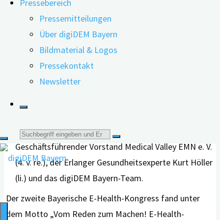
Pressebereich
Pressemitteilungen
Über digiDEM Bayern
Bildmaterial & Logos
Pressekontakt
Gruppenfoto auf dem 2. Bayerischen E-Health-
Newsletter
Kongress: der Bayerische Staatsminister für
Gesundheit und Pflege, Klaus Holetschek (5. v. re.),
digiDEM Bayern-Projektleiter Prof. Dr. Peter
Kolominsky-Rabas (3. v. re.), Marco Wendel,
Suche
Geschäftsführender Vorstand Medical Valley EMN e. V.
nach:
(4. v. re.), der Erlanger Gesundheitsexperte Kurt Höller
(li.) und das digiDEM Bayern-Team.
Der zweite Bayerische E-Health-Kongress fand unter
dem Motto „Vom Reden zum Machen! E-Health-