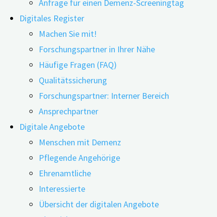
Anfrage für einen Demenz-Screeningtag
Digitales Register
Machen Sie mit!
Forschungspartner in Ihrer Nähe
13.07.2023
23.06.2026
Häufige Fragen (FAQ)
Qualitätssicherung
Auch auf dem 2. Bayerischen E-Health-Kongress in
Forschungspartner: Interner Bereich
Augsburg war digiDEM Bayern als Beispiel für ein
Ansprechpartner
vom Bayerischen Staatsministerium für Gesundheit
Digitale Angebote
und Pflege gefördertes digitales Projekt vor
Menschen mit Demenz
Ort. Am digiDEM Bayern-Stand informierte
Pflegende Angehörige
sich Klaus Holetschek, Bayerischer Staatsminister
Ehrenamtliche
für Gesundheit und Pflege, über das neueste
Interessierte
digitale Angebot, den Online-Fragebogen
„
digiDEM
Übersicht der digitalen Angebote
®“.
Bayern DEMAND