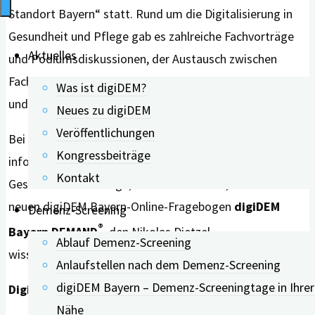
Standort Bayern“ statt. Rund um die Digitalisierung in
Gesundheit und Pflege gab es zahlreiche Fachvorträge
Aktuelles
und Podiumsdiskussionen, der Austausch zwischen
Fachexpert*innen aus Politik, Wissenschaft, Wirtschaft
Was ist digiDEM?
und Verwaltung war rege.
Neues zu digiDEM
Veröffentlichungen
Bei seinem Besuch am digiDEM Bayern-Stand
Kongressbeiträge
informierte sich der Bayerische Staatsminister für
Kontakt
Gesundheit und Pflege, Klaus Holetschek, über den
neuen digiDEM Bayern-Online-Fragebogen
digiDEM
Demenz-Screening
®
Bayern DEMAND
, den Nikolas Dietzel,
Ablauf Demenz-Screening
wissenschaftlicher Mitarbeiter, erläuterte.
Anlaufstellen nach dem Demenz-Screening
digiDEM Bayern – Demenz-Screeningtage in Ihrer
Digitale Lösungen im Gesundheitsbereich
Nähe