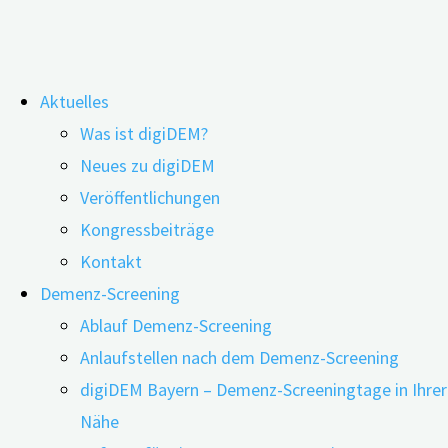
Zum
Aktuelles
Inhalt
Was ist digiDEM?
springen
digiDEM Bayern auf dem 2.
Neues zu digiDEM
Veröffentlichungen
Bayerischen E-Health-Kongress in
Kongressbeiträge
Augsburg
Kontakt
Demenz-Screening
Ablauf Demenz-Screening
Anlaufstellen nach dem Demenz-Screening
digiDEM Bayern – Demenz-Screeningtage in Ihrer
Nähe