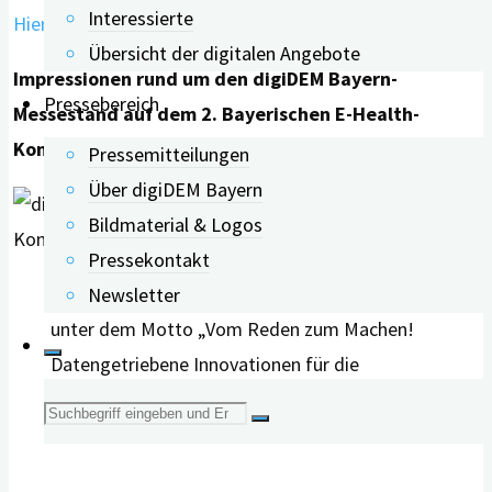
Interessierte
Hier geht’s zum Online-Fragebogen.
Übersicht der digitalen Angebote
Impressionen rund um den digiDEM Bayern-
Pressebereich
Messestand auf dem 2. Bayerischen E-Health-
Kongress in Augsburg im Juli 2023
Pressemitteilungen
Über digiDEM Bayern
Bildmaterial & Logos
Pressekontakt
Der 2. Bayerische E-Health-Kongress stand
Newsletter
unter dem Motto „Vom Reden zum Machen!
Datengetriebene Innovationen für die
Versorgung von heute“. Foto: digiDEM Bayern /
Suche
Ilona Hörath
nach: