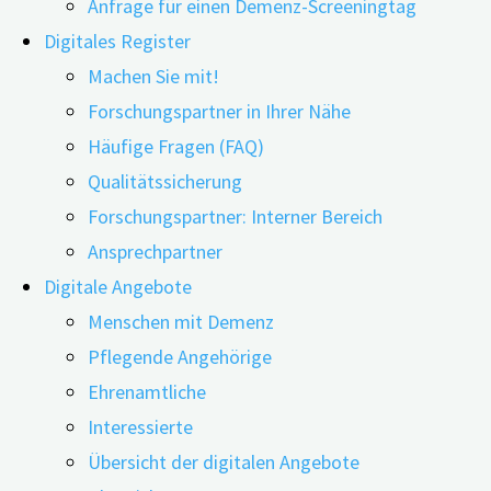
Anfrage für einen Demenz-Screeningtag
Digitales Register
Machen Sie mit!
Forschungspartner in Ihrer Nähe
14.01.2025
03.03.2025
Häufige Fragen (FAQ)
Qualitätssicherung
Digitale Technologien eröffnen neue Möglichkeiten in
Forschungspartner: Interner Bereich
der therapeutischen Arbeit mit älteren Menschen –
Ansprechpartner
insbesondere in der Erinnerungsarbeit. Im Rahmen
Digitale Angebote
lebensgeschichtlich orientierter Gespräche sollen mit
Menschen mit Demenz
Hilfe von Bildern, Videos und Gegenständen persönliche
Pflegende Angehörige
Erinnerungen wachgerufen werden. Somit kann die
Ehrenamtliche
geistige Aktivität gefördert und das Wohlbefinden von
Interessierte
Menschen mit Gedächtnisbeeinträchtigungen gesteigert
Übersicht der digitalen Angebote
werden. Solche Ansätze werden typischerweise im