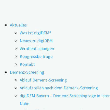
Zum
Aktuelles
Inhalt
Was ist digiDEM?
springen
Webinar: Erinnerungsarbeit digital –
Neues zu digiDEM
Veröffentlichungen
Neue Ansätze in der
Kongressbeiträge
Reminiszenztherapie
Kontakt
Demenz-Screening
Ablauf Demenz-Screening
Anlaufstellen nach dem Demenz-Screening
digiDEM Bayern – Demenz-Screeningtage in Ihrer
Nähe