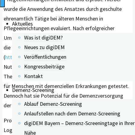
wurde die Anwendung des Ansatzes durch geschulte
ehrenamtlich Tätige bei älteren Menschen in
Aktuelles
Pflegeeinrichtungen evaluiert. Nach erfolgreicher
Was ist digiDEM?
Umsetzung wurde die App in eine Web-App übertragen,
Neues zu digiDEM
die kostenfrei zur Verfügung steht
Veröffentlichungen
(
https://www.basetalk.de/
). Denkbar ist aber auch die
Kongressbeiträge
Nutzung der App durch Therapeutinnen und
Kontakt
Therapeuten. Zwar wurde die App bisher nicht speziell
für Menschen mit demenziellen Erkrankungen getestet.
Demenz-Screening
Dennoch hat sie Potenzial für die Demenzversorgung
Ablauf Demenz-Screening
der Zukunft.
Anlaufstellen nach dem Demenz-Screening
Prof. Dr. rer. medic. Norina Lauer ist Professorin für
digiDEM Bayern – Demenz-Screeningtage in Ihrer
Logopädie an der OTH Regensburg und hat dort das
Nähe