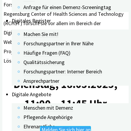
Forschungsprojekt BaSeTaLK geleitet. Als Mitglied des
Anfrage für einen Demenz-Screeningtag
Regensburg Center of Health Sciences and Technology
Digitales Register
(RCHST) forscht sie vor allem im Bereich der
Digitalisierung in der Logopädie. Im kommenden
Machen Sie mit!
Webinar gibt Prof. Dr. Lauer einen Einblick in das
Forschungspartner in Ihrer Nähe
Projekt ‚BaSeTaLK‘ und beschreibt den digitalen
Häufige Fragen (FAQ)
Lösungsansatz der Biographiearbeit.
Qualitätssicherung
Forschungspartner: Interner Bereich
Ansprechpartner
Dienstag, 18.03.2025,
Digitale Angebote
11:00 – 11:45 Uhr
Menschen mit Demenz
Pflegende Angehörige
Ehrenamtliche
Melden Sie sich hier an