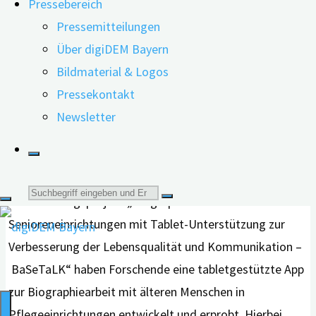
Pressebereich
professionellen Setting von Pflege und Therapie
Pressemitteilungen
genutzt. In diesem Rahmen wird auch von Erinnerungs-
Über digiDEM Bayern
oder Reminiszenztherapie gesprochen. In der S3-
Bildmaterial & Logos
Leitlinie für Demenzen wird die Reminiszenztherapie
Pressekontakt
bereits zur Behandlung depressiver Symptome und zur
Newsletter
kognitiven Stimulation bei Menschen mit Demenz
empfohlen. Doch wie kann dieser therapeutische Ansatz
digital umgesetzt werden?
Suche
Im Forschungsprojekt „Biographiearbeit in
Senioreneinrichtungen mit Tablet-Unterstützung zur
nach:
Verbesserung der Lebensqualität und Kommunikation –
BaSeTaLK“ haben Forschende eine tabletgestützte App
zur Biographiearbeit mit älteren Menschen in
Pflegeeinrichtungen entwickelt und erprobt. Hierbei