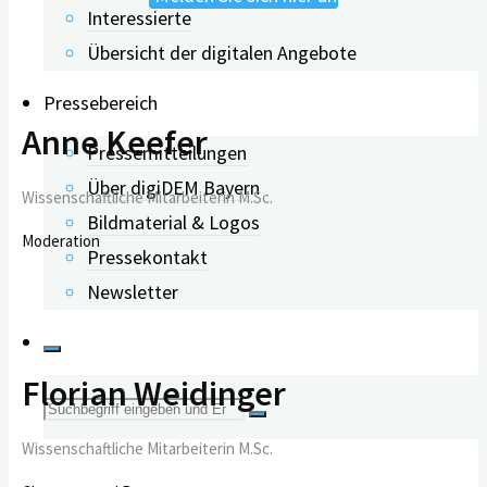
Interessierte
Übersicht der digitalen Angebote
Pressebereich
Anne Keefer
Pressemitteilungen
Über digiDEM Bayern
Wissenschaftliche Mitarbeiterin M.Sc.
Bildmaterial & Logos
Moderation
Pressekontakt
Newsletter
Florian Weidinger
Suche
Wissenschaftliche Mitarbeiterin M.Sc.
nach: