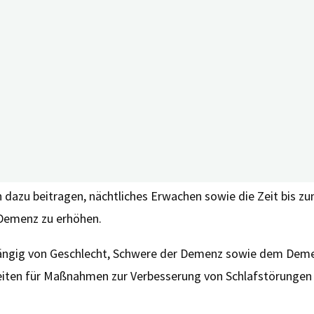
sern
 bis moderate positive Einflüsse feststellen. So beobachtet
iert wurden. Diese Wahrnehmung konnte auch durch die mitt
r tiergestützte Therapien und Akupunktur zu einer verbesser
verkürzte Dauer des nächtlichen Erwachens, sowie die Zunahm
 dazu beitragen, nächtliches Erwachen sowie die Zeit bis zu
 Demenz zu erhöhen.
hängig von Geschlecht, Schwere der Demenz sowie dem Demenz
keiten für Maßnahmen zur Verbesserung von Schlafstörungen