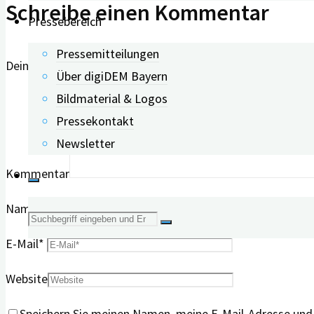
Schreibe einen Kommentar
Pressebereich
Pressemitteilungen
Deine E-Mail-Adresse wird nicht veröffentlicht.
Erforderlich
Über digiDEM Bayern
Bildmaterial & Logos
Pressekontakt
Newsletter
Kommentar
Name
*
Suche
E-Mail
*
nach:
Website
Speichern Sie meinen Namen, meine E-Mail-Adresse und