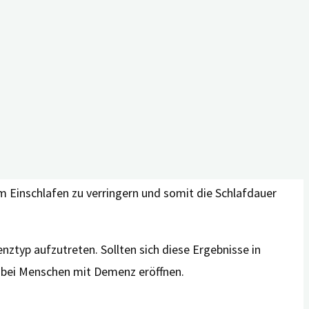
e das Pflegepersonal weniger nächtliche Unruhe, wenn
els Aktigraphie gemessene Schlafdauer bestätigt werden.
ten Schlafqualität beizutragen. Diese wird vor allem
e der absoluten Schlafzeit, beziehungsweise der -
m Einschlafen zu verringern und somit die Schlafdauer
typ aufzutreten. Sollten sich diese Ergebnisse in
 bei Menschen mit Demenz eröffnen.