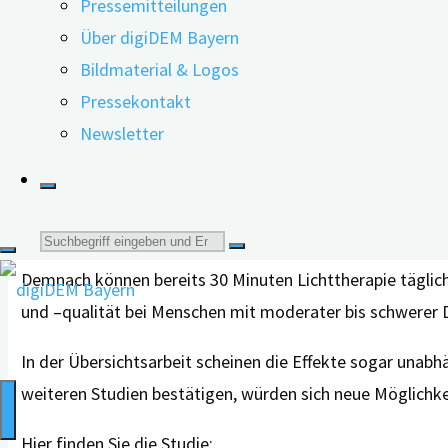
Demenzformen reguliert werden.
Pressemitteilungen
Über digiDEM Bayern
Sensorische Stimulation kann Schlafqualität verbes
Bildmaterial & Logos
Pressekontakt
In der Analyse konnten die Wissenschaftler*innen leichte
Newsletter
Menschen mit Demenz tagsüber visuell oder taktil aktiv
So scheinen unter anderem Lichttherapie-, Massage-, ode
durch eine Reduktion der Zeit bis zum Einschlafen, die 
effizienz beeinflusst.
Suche
Demnach können bereits 30 Minuten Lichttherapie täglich
nach:
und –qualität bei Menschen mit moderater bis schwerer
In der Übersichtsarbeit scheinen die Effekte sogar unab
weiteren Studien bestätigen, würden sich neue Möglich
Hier finden Sie die Studie: