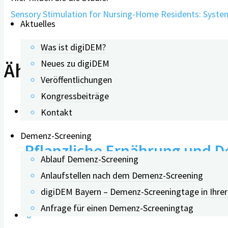
Sensory Stimulation for Nursing-Home Residents: Systema
Aktuelles
Was ist digiDEM?
Neues zu digiDEM
Ähnliche Beiträge
Veröffentlichungen
Kongressbeiträge
2
Kontakt
Demenz-Screening
Pflanzliche Ernährung und D
Ablauf Demenz-Screening
Anlaufstellen nach dem Demenz-Screening
25.06.2026
digiDEM Bayern – Demenz-Screeningtage in Ihre
Anfrage für einen Demenz-Screeningtag
0