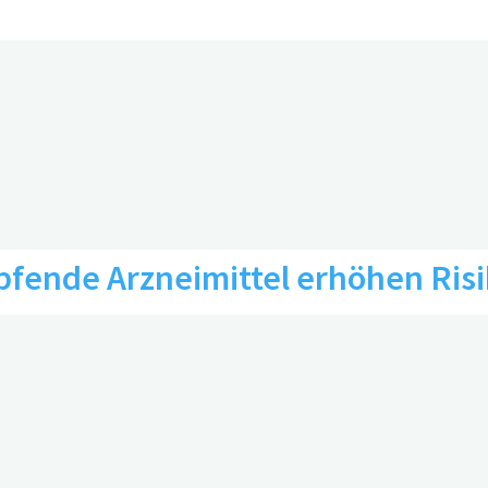
det sich je nach kognitiver Bee
ende Arzneimittel erhöhen Risik