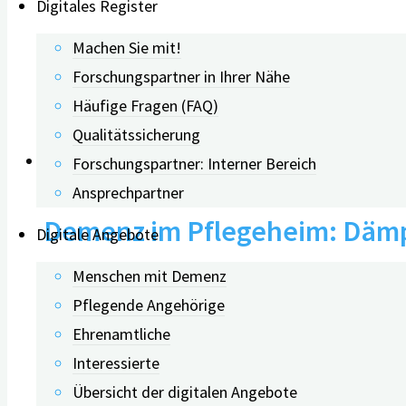
Digitales Register
Schmerz-Verhalten unterschei
Machen Sie mit!
Forschungspartner in Ihrer Nähe
Häufige Fragen (FAQ)
06.07.2021
Qualitätssicherung
Forschungspartner: Interner Bereich
Ansprechpartner
Demenz im Pflegeheim: Dämpf
Digitale Angebote
Verletzungsfolge
Menschen mit Demenz
Pflegende Angehörige
Ehrenamtliche
14.02.2020
Interessierte
Übersicht der digitalen Angebote