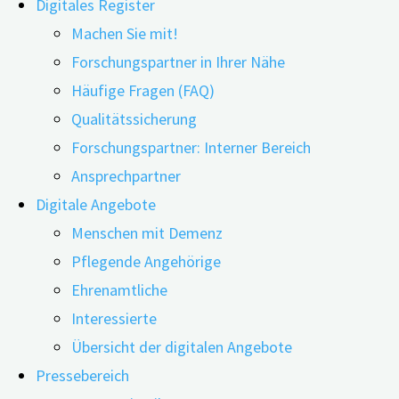
Digitales Register
Machen Sie mit!
Forschungspartner in Ihrer Nähe
Häufige Fragen (FAQ)
Ein gestörter Schlaf-Wach-Rhythmus kann sich in folgen
Qualitätssicherung
Forschungspartner: Interner Bereich
Schwierigkeiten beim Einschlafen
Ansprechpartner
Unterbrechungen des nächtlichen Schlafs
Digitale Angebote
Frühes Aufstehen
Menschen mit Demenz
Müdigkeit tagsüber
Pflegende Angehörige
Da Medikamente oftmals Nebenwirkungen wie Verwirrung 
Ehrenamtliche
Nacht-Rhythmus, immer mehr an Bedeutung. Diesem Ansa
Interessierte
nicht durch eine dementielle Erkrankung beeinflusst we
Übersicht der digitalen Angebote
Angela J. Prins, könnte der circadiane Rhythmus (biolo
Pressebereich