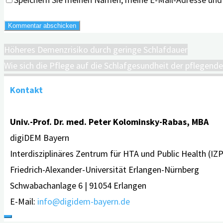
Höheres Demenzrisiko durch geringe Schlafdauer
Wie sich die Pflege auf die Schlafgesundheit der pflegend
Kontakt
Univ.-Prof. Dr. med. Peter Kolominsky-Rabas, MBA
digiDEM Bayern
Interdisziplinäres Zentrum für HTA und Public Health (IZ
Friedrich-Alexander-Universität Erlangen-Nürnberg
Schwabachanlage 6 | 91054 Erlangen
E-Mail:
info@digidem-bayern.de