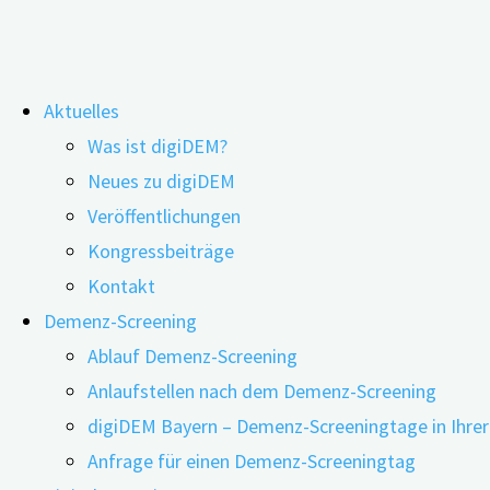
Zum
Aktuelles
Inhalt
Wie sensorische Stimulation dazu 
Was ist digiDEM?
springen
Neues zu digiDEM
Schlafstörungen von Menschen mi
Veröffentlichungen
Kongressbeiträge
05.11.2021
11.11.2021
Kontakt
Demenz-Screening
Ablauf Demenz-Screening
Bei Voranschreiten der demenziellen Erkrankung trete
Anlaufstellen nach dem Demenz-Screening
Angehörige oder deren Pflegefachkraft haben können. 
digiDEM Bayern – Demenz-Screeningtage in Ihre
Symptome verstärken und funktionelle Einbußen sowie
Anfrage für einen Demenz-Screeningtag
mit einer erhöhten Morbidität und Mortalität assoziie