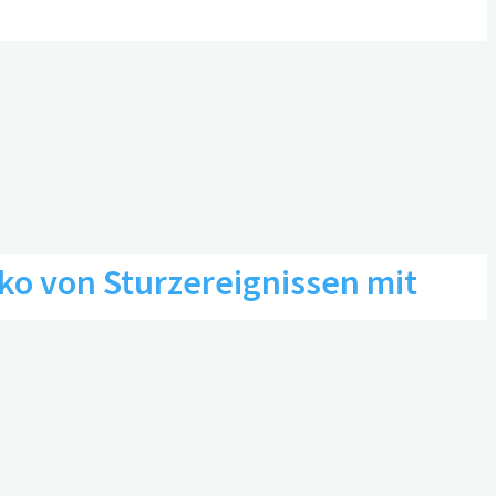
inträchtigung
o von Sturzereignissen mit