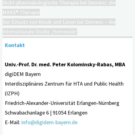
Nicht-pharmakologische Therapie bei Demenz: die
MAKS®-Therapie
Der Einsatz von Musik und Lesen bei Demenz – die
internationale Studie ‚Homeside‘
Kontakt
Univ.-Prof. Dr. med. Peter Kolominsky-Rabas, MBA
digiDEM Bayern
Interdisziplinäres Zentrum für HTA und Public Health
(IZPH)
Friedrich-Alexander-Universität Erlangen-Nürnberg
Schwabachanlage 6 | 91054 Erlangen
E-Mail:
info@digidem-bayern.de