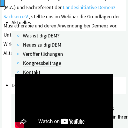
(M.A.) und Fachreferent der
Landesinitiative Demenz
Sachsen e.V
., stellte uns im Webinar die Grundlagen der
Aktuelles
Musiktherapie und deren Anwendung bei Demenz vor.
Unter anderem ging es darum, welche positiven
Was ist digiDEM?
Wirkungen Musiktherapie für Menschen mit Demenz im
Neues zu digiDEM
Alltag hervorrufen kann.
Veröffentlichungen
Kongressbeiträge
Kontakt
Demenz-Screening
Ablauf Demenz-Screening
Anlaufstellen nach dem Demenz-Screening
digiDEM Bayern – Demenz-Screeningtage in Ihrer
Nähe