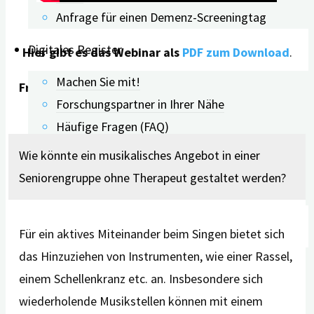
Anfrage für einen Demenz-Screeningtag
Digitales Register
Hier gibt es das Webinar als
PDF zum Download
.
Machen Sie mit!
Fragen der Teilnehmer*innen und Antworten von
Forschungspartner in Ihrer Nähe
Stephan Förster:
Häufige Fragen (FAQ)
Qualitätssicherung
Wie könnte ein musikalisches Angebot in einer
Forschungspartner: Interner Bereich
Seniorengruppe ohne Therapeut gestaltet werden?
Ansprechpartner
Digitale Angebote
Für ein aktives Miteinander beim Singen bietet sich
das Hinzuziehen von Instrumenten, wie einer Rassel,
Menschen mit Demenz
einem Schellenkranz etc. an. Insbesondere sich
Pflegende Angehörige
wiederholende Musikstellen können mit einem
Ehrenamtliche