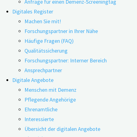
Anfrage für einen Demenz-Screeningtag
Digitales Register
Machen Sie mit!
Forschungspartner in Ihrer Nähe
27.04.2021
24.04.2024
Häufige Fragen (FAQ)
Qualitätssicherung
Forschungspartner: Interner Bereich
Welche Rolle spielt Musik in Ihrem Leben?
Ansprechpartner
Digitale Angebote
Gemeinsames Musizieren verbessert die Stimmung
Menschen mit Demenz
und hilft, sich zu entspannen. Gleichzeitig kann
Pflegende Angehörige
Musik Erinnerungen aktivieren, zum Austausch
Ehrenamtliche
darüber anregen und somit
Interessierte
kommunikationsfördernd wirken. Dies kann auch
Übersicht der digitalen Angebote
den Alltag von Menschen mit Demenz bereichern