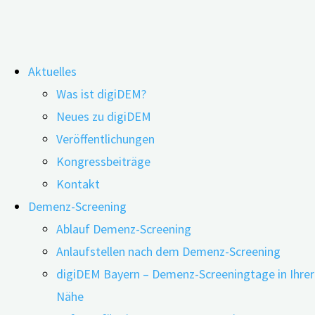
Zum
Aktuelles
Inhalt
Was ist digiDEM?
springen
Musiktherapie für Menschen mit
Neues zu digiDEM
Veröffentlichungen
Demenz – mit Stephan Förster
Kongressbeiträge
Kontakt
Demenz-Screening
Ablauf Demenz-Screening
Anlaufstellen nach dem Demenz-Screening
digiDEM Bayern – Demenz-Screeningtage in Ihrer
Nähe