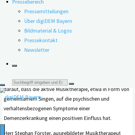
Pressebereich
und erleichtern, der häufig durch psychische und
Pressemitteilungen
verhaltensbezogene Symptome geprägt wird. In
Über digiDEM Bayern
unserem Webinar ging es daher um die Anwendung
Bildmaterial & Logos
von Musiktherapie bei Demenz.
Pressekontakt
Newsletter
Der
S3-Leitlinie „Demenzen“
zufolge gibt es Hinweise
Suche
darauf, dass die aktive Musiktherapie, etwa in Form von
gemeinsamem Singen, auf die psychischen und
nach:
verhaltensbezogenen Symptome einer
Demenzerkrankung einen positiven Einfluss hat.
Herr Stephan Förster, ausgebildeter Musiktherapeut