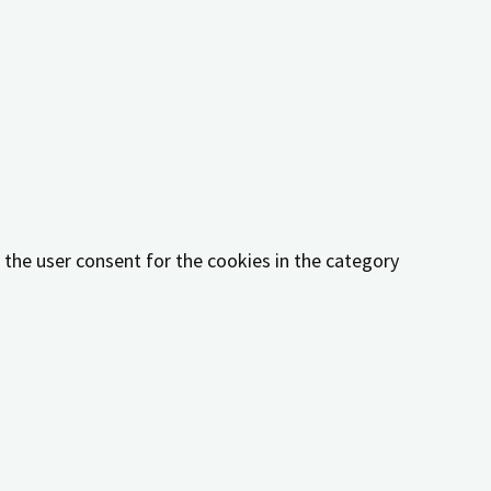
ookies in the category "Functional".
e the user consent for the cookies in the category
 the user consent for the cookies in the category "Other.
 the user consent for the cookies in the category
her or not user has consented to the use of cookies. It
orms, collect feedbacks, and other third-party features.