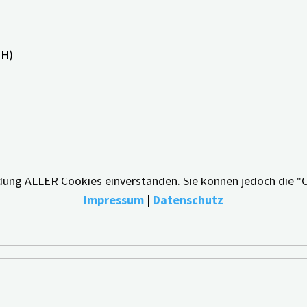
PH)
bestmögliche Erfahrung zu bieten, indem wir uns an Ihre Pr
endung ALLER Cookies einverstanden. Sie können jedoch die "
Impressum
|
Datenschutz