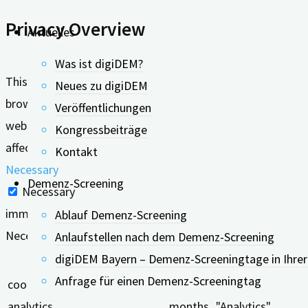
Privacy Overview
Aktuelles
Was ist digiDEM?
This website uses cookies to improve your experience whil
Neues zu digiDEM
browser as they are essential for the working of basic func
Veröffentlichungen
website. These cookies will be stored in your browser only
Kongressbeiträge
affect your browsing experience.
Kontakt
Necessary
Demenz-Screening
Necessary
immer aktiv
Ablauf Demenz-Screening
Necessary cookies are absolutely essential for the website
Anlaufstellen nach dem Demenz-Screening
digiDEM Bayern – Demenz-Screeningtage in Ihre
Keks
Dauer
Anfrage für einen Demenz-Screeningtag
cookielawinfo-checkbox-
11
This cookie is se
analytics
months
"Analytics".