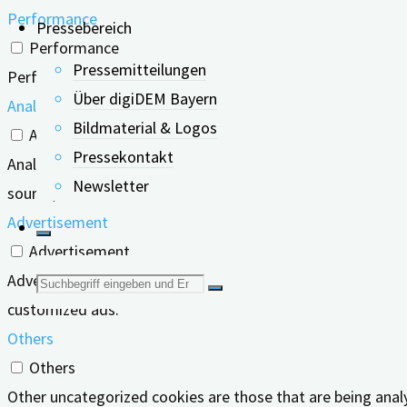
Performance
Pressebereich
Performance
Pressemitteilungen
Performance cookies are used to understand and analyze the
Über digiDEM Bayern
Analytics
Bildmaterial & Logos
Analytics
Pressekontakt
Analytical cookies are used to understand how visitors inte
Newsletter
source, etc.
Advertisement
Advertisement
Advertisement cookies are used to provide visitors with r
Suche
customized ads.
nach:
Others
Others
Other uncategorized cookies are those that are being analy