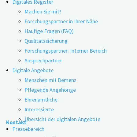
Digitales Register
Machen Sie mit!
Forschungspartner in Ihrer Nähe
Häufige Fragen (FAQ)
Qualitätssicherung
Forschungspartner: Interner Bereich
Ansprechpartner
Wie wirkt sich Schichtarbeit auf die Gesundheit aus? Zu 
Digitale Angebote
über einen Zusammenhang zwischen Schichtarbeit und Dem
Menschen mit Demenz
Die Wissenschaftler*innen um Jeanette Therming Jørge
Pflegende Angehörige
Ehrenamtliche
"Höheres
weiterlesen
Interessierte
Demenzrisiko
Übersicht der digitalen Angebote
Kontakt
durch
Pressebereich
dauerhafte