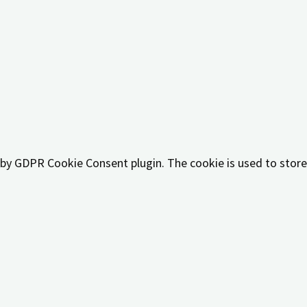
 by GDPR cookie consent to record the user consent for the c
t by GDPR Cookie Consent plugin. The cookies is used to stor
t by GDPR Cookie Consent plugin. The cookie is used to store
t by GDPR Cookie Consent plugin. The cookie is used to store
 by the GDPR Cookie Consent plugin and is used to store whet
y personal data.
like sharing the content of the website on social media platf