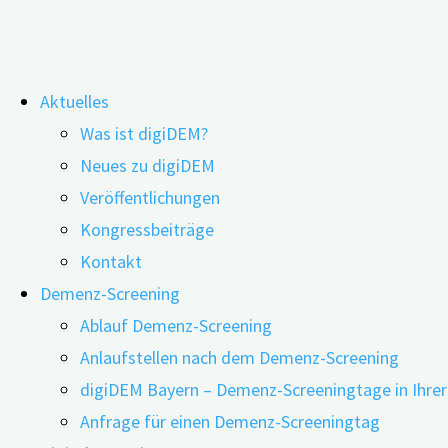
Zum
Aktuelles
Inhalt
Schlagwort:
Nachtschichten
Was ist digiDEM?
springen
Neues zu digiDEM
Veröffentlichungen
Kongressbeiträge
Höheres Demenzrisiko durch dauerhafte 
Kontakt
Demenz-Screening
Ablauf Demenz-Screening
18.03.2021
19.03.2021
Anlaufstellen nach dem Demenz-Screening
digiDEM Bayern – Demenz-Screeningtage in Ihre
Anfrage für einen Demenz-Screeningtag