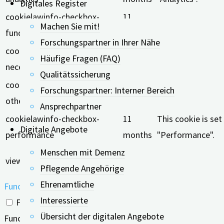
Digitales Register
cookielawinfo-checkbox-
11
The cookie is set
Machen Sie mit!
functional
months
Forschungspartner in Ihrer Nähe
cookielawinfo-checkbox-
11
This cookie is se
Häufige Fragen (FAQ)
necessary
months
"Necessary".
Qualitätssicherung
cookielawinfo-checkbox-
11
Forschungspartner: Interner Bereich
This cookie is se
others
months
Ansprechpartner
cookielawinfo-checkbox-
11
This cookie is se
Digitale Angebote
performance
months
"Performance".
Menschen mit Demenz
11
The cookie is set
viewed_cookie_policy
Pflegende Angehörige
months
does not store an
Ehrenamtliche
Functional
Interessierte
Functional
Übersicht der digitalen Angebote
Functional cookies help to perform certain functionalities 