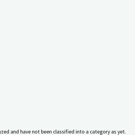
 key performance indexes of the website which helps in deli
ract with the website. These cookies help provide informatio
elevant ads and marketing campaigns. These cookies track vi
zed and have not been classified into a category as yet.