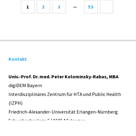
zur
...
1
2
3
53
Seitennummerierung
Belastung
fürs
der
Gehirn
Beiträge
Kontakt
wird:
Schlafapnoe
Univ.-Prof. Dr. med. Peter Kolominsky-Rabas, MBA
digiDEM Bayern
erhöht
Interdisziplinäres Zentrum für HTA und Public Health
Alzheimer-
(IZPH)
Friedrich-Alexander-Universität Erlangen-Nürnberg
Risiko"
Schwabachanlage 6 | 91054 Erlangen
E-Mail:
info@digidem-bayern.de