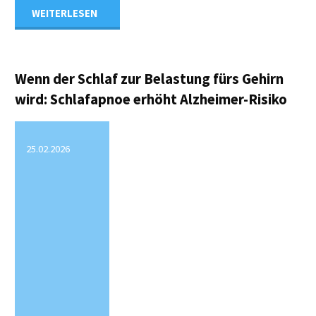
"Wie
WEITERLESEN
Paare
mit
Wenn der Schlaf zur Belastung fürs Gehirn
wird: Schlafapnoe erhöht Alzheimer-Risiko
Demenz
ihre
25.02.2026
Beziehung
gestalten"