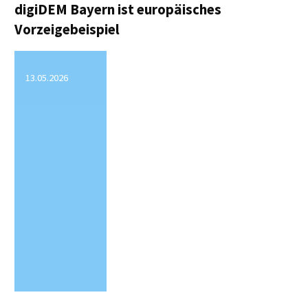
–
digiDEM Bayern ist europäisches
Vorzeigebeispiel
Der
digiDEM
13.05.2026
Bayern
Präventionscoach®"