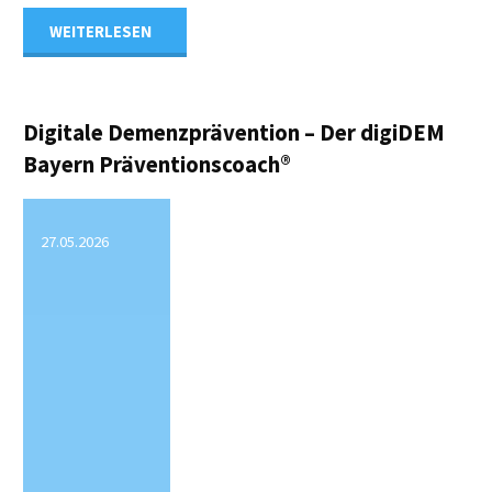
"Hormontherapie
WEITERLESEN
in
den
Digitale Demenzprävention – Der digiDEM
Bayern Präventionscoach®
Wechseljahren:
was
27.05.2026
die
Forschung
über
das
Alzheimer-