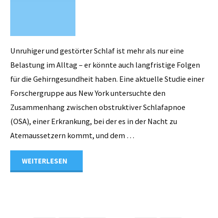
Unruhiger und gestörter Schlaf ist mehr als nur eine
Belastung im Alltag – er könnte auch langfristige Folgen
für die Gehirngesundheit haben. Eine aktuelle Studie einer
Forschergruppe aus New York untersuchte den
Zusammenhang zwischen obstruktiver Schlafapnoe
(OSA), einer Erkrankung, bei der es in der Nacht zu
Atemaussetzern kommt, und dem …
"Wenn
WEITERLESEN
der
Schlaf