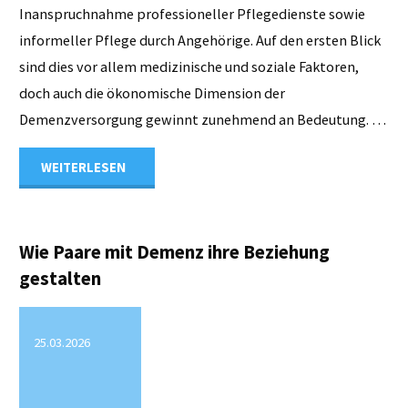
Inanspruchnahme professioneller Pflegedienste sowie
informeller Pflege durch Angehörige. Auf den ersten Blick
sind dies vor allem medizinische und soziale Faktoren,
doch auch die ökonomische Dimension der
Demenzversorgung gewinnt zunehmend an Bedeutung. …
"Kosten
WEITERLESEN
der
Versorgung
Wie Paare mit Demenz ihre Beziehung
gestalten
von
Menschen
25.03.2026
mit