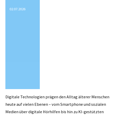
und
02.07.2026
digiDEM
Bayern
engagieren
sich
gemeinsam
für
Menschen
Digitale Technologien prägen den Alltag älterer Menschen
mit
heute auf vielen Ebenen – vom Smartphone und sozialen
Demenz"
Medien über digitale Hörhilfen bis hin zu KI-gestützten