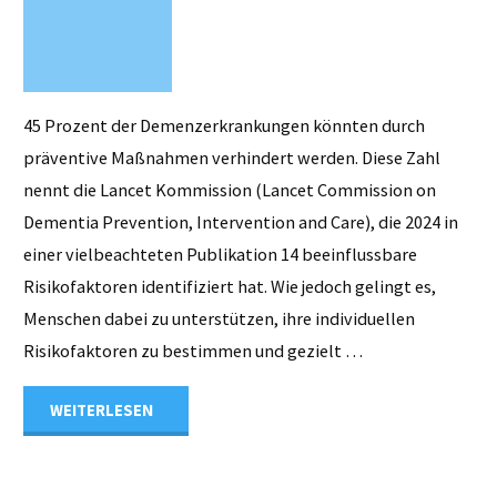
Risiko
weiß"
45 Prozent der Demenzerkrankungen könnten durch
präventive Maßnahmen verhindert werden. Diese Zahl
nennt die Lancet Kommission (Lancet Commission on
Dementia Prevention, Intervention and Care), die 2024 in
einer vielbeachteten Publikation 14 beeinflussbare
Risikofaktoren identifiziert hat. Wie jedoch gelingt es,
Menschen dabei zu unterstützen, ihre individuellen
Risikofaktoren zu bestimmen und gezielt …
"Digitale
WEITERLESEN
Demenzprävention