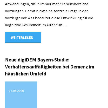
Anwendungen, die in immer mehr Lebensbereiche
vordringen. Damit rückt eine zentrale Frage in den
Vordergrund: Was bedeutet diese Entwicklung für die
kognitive Gesundheit im Alter? Im …
"Digitalisierung,
WEITERLESEN
KI
und
Neue digiDEM Bayern-Studie:
Verhaltensauffälligkeiten bei Demenz im
kognitive
häuslichen Umfeld
Gesundheit
16.06.2026
im
Alter"