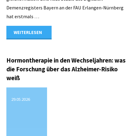
Demenzregisters Bayern an der FAU Erlangen-Nürnberg
hat erstmals …
"Neue
WEITERLESEN
digiDEM
Bayern-
Hormontherapie in den Wechseljahren: was
die Forschung über das Alzheimer-Risiko
Studie:
weiß
Verhaltensauffälligkeiten
29.05.2026
bei
Demenz
im