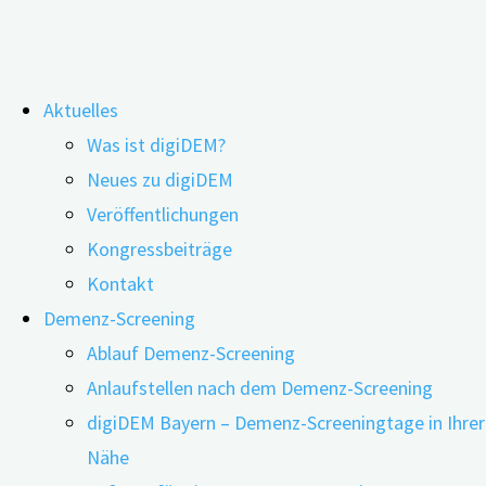
Zum
Aktuelles
Inhalt
Was ist digiDEM?
springen
digiDEM Bayern „SCHLAGLICHT – Neue
Neues zu digiDEM
Veröffentlichungen
Medikamente gegen Demenz“
08.09.2025
11.09.2025
Kongressbeiträge
Kontakt
SCHLAGLICHT – Neue Medikamente gegen Demenz
– so
Demenz-Screening
heißt unsere achtteilige Reihe rund um neue Wirkstoffe
Ablauf Demenz-Screening
zur Behandlung der Alzheimer-Erkrankung.
Anlaufstellen nach dem Demenz-Screening
„Schlaglichtartig“ stellen möchten wir Ihnen das
digiDEM Bayern – Demenz-Screeningtage in Ihrer
facettenreiche Thema „Neue Demenz-Medikamente
Nähe
und Herausforderungen für die Alltagsversorgung“