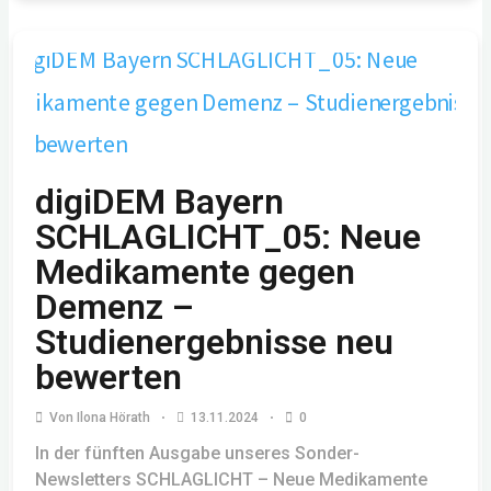
digiDEM Bayern
SCHLAGLICHT_05: Neue
Medikamente gegen
Demenz –
Studienergebnisse neu
bewerten
Von
Ilona Hörath
13.11.2024
0
In der fünften Ausgabe unseres Sonder-
Newsletters SCHLAGLICHT – Neue Medikamente