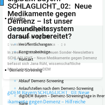
SCHLAGLICHT_02: Neue
Medikamente gegen
Aktuelles
Demenz – Ist unser
Gesundheitssystem
Was ist digiDEM?
darauf vorbereitet?
Neues zu digiDEM
Veröffentlichungen
Von
Ilona Hörath
24.09.2024
0
Kongressbeiträge
In zweiten Teil unseres neuen Sonder-Newsletters
SCHLAGLICHT – Neue Medikamente gegen Demenz
Kontakt
befasst sich Jana Rühl, wissenschaftliche
Mitarbeiterin bei digiDEM
Demenz-Screening
Ablauf Demenz-Screening
Anlaufstellen nach dem Demenz-Screening
digiDEM Bayern – Demenz-Screeningtage in Ihrer
Nähe