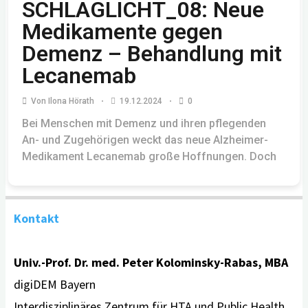
SCHLAGLICHT_08: Neue
Medikamente gegen
Demenz – Behandlung mit
Lecanemab
Von
Ilona Hörath
19.12.2024
0
Bei Menschen mit Demenz und ihren pflegenden
An- und Zugehörigen weckt das neue Alzheimer-
Medikament Lecanemab große Hoffnungen. Doch
Kontakt
Univ.-Prof. Dr. med. Peter Kolominsky-Rabas, MBA
digiDEM Bayern
Interdisziplinäres Zentrum für HTA und Public Health