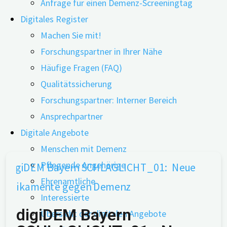
Anfrage für einen Demenz-Screeningtag
nahebringen.
Digitales Register
Diese neuen Medikamente richten sich an Menschen in
Machen Sie mit!
einem frühen Erkrankungsstadium oder in der Phase der
Forschungspartner in Ihrer Nähe
Leichten Kognitiven Beeinträchtigung (Mild Cognitive
Häufige Fragen (FAQ)
Impairment, MCI). Doch die neuen Medikamente werden
Qualitätssicherung
in der Wissenschaft und unter anerkannten Fachexperten
Forschungspartner: Interner Bereich
aus der Medizin weltweit intensiv und kontrovers
Ansprechpartner
diskutiert.
Digitale Angebote
Menschen mit Demenz
Pflegende Angehörige
Ehrenamtliche
Interessierte
digiDEM Bayern
Übersicht der digitalen Angebote