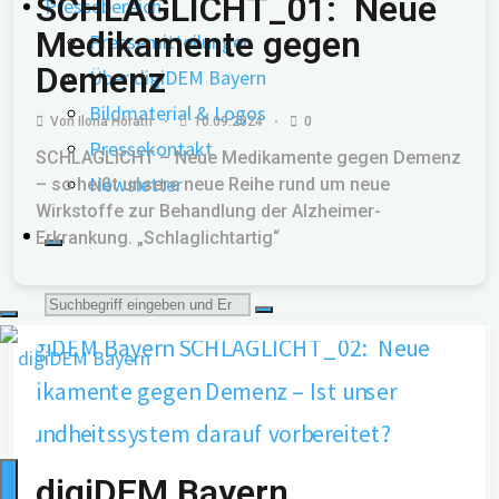
SCHLAGLICHT_01: Neue
Pressebereich
Medikamente gegen
Pressemitteilungen
Demenz
Über digiDEM Bayern
Bildmaterial & Logos
Von
Ilona Hörath
10.09.2024
0
Pressekontakt
SCHLAGLICHT – Neue Medikamente gegen Demenz
Newsletter
– so heißt unsere neue Reihe rund um neue
Wirkstoffe zur Behandlung der Alzheimer-
Erkrankung. „Schlaglichtartig“
Suche
nach:
digiDEM Bayern