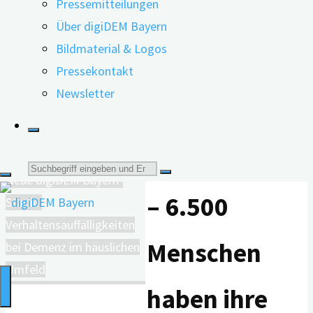
Pressemitteilungen
Beispiel für
Über digiDEM Bayern
Bildmaterial & Logos
Demenzforsch
Pressekontakt
Newsletter
in Europa
digiDEM Bayern mit
Rekordzahl an Demenz-
ausgezeichnet
Screeningtagen
Suche
Neue digiDEM Bayern-
– 6.500
Studie:
nach:
Verhaltensauffälligkeiten
Menschen
bei Demenz im häuslichen
Umfeld
haben ihre