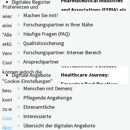
Pharmaceutical Industries
Digitales Register
Präferenzen und
and Associations (EFPIA) als
Machen Sie mit!
wiederholten Besuche
ein Best-Practice-Beispiel
Forschungspartner in Ihrer Nähe
erinnern. Wenn Sie auf
im Bereich der
Häufige Fragen (FAQ)
"Alle akzeptieren" klicken,
Demenzversorgung
Qualitätssicherung
erklären Sie sich mit der
herausgestellt worden. Der
Forschungspartner: Interner Bereich
Verwendung ALLER
Bericht „Future-Proofing
Ansprechpartner
Cookies einverstanden. Sie
the Alzheimer’s Disease
können jedoch die
Healthcare Journey:
Digitale Angebote
"Cookie-Einstellungen"
Emerging Best Practices
Menschen mit Demenz
besuchen, um eine
Across Europe“ hebt
Pflegende Angehörige
kontrollierte Zustimmung
digiDEM Bayern als
Ehrenamtliche
zu erteilen.
vorbildliches Beispiel für
Interessierte
Cookie Einstellungen
Alle
datengetriebene
Übersicht der digitalen Angebote
Akzeptieren