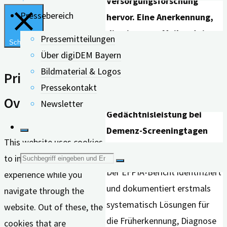
Versorgungsforschung
Pressebereich
hervor. Eine Anerkennung,
die ein neuer Meilenstein
Pressemitteilungen
Schließen
des Projekts eindrücklich
Über digiDEM Bayern
unterstreicht: 6.500
Bildmaterial & Logos
Privacy
Menschen haben seit
Pressekontakt
Projektbeginn ihre
Overview
Newsletter
Gedächtnisleistung bei
Demenz-Screeningtagen
This website uses cookies
testen lassen.
Suche
to improve your
Der EFPIA-Bericht identifiziert
experience while you
nach:
und dokumentiert erstmals
navigate through the
systematisch Lösungen für
website. Out of these, the
die Früherkennung, Diagnose
cookies that are