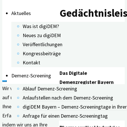
Gedächtnislei
Aktuelles
Was ist digiDEM?
bereits testen
Neues zu digiDEM
Veröffentlichungen
lassen
Kongressbeiträge
Kontakt
Das Digitale
Demenz-Screening
Demenzregister Bayern
Wir verwenden Cookies
Ablauf Demenz-Screening
(digiDEM Bayern) ist in
auf unserer Website, um
Anlaufstellen nach dem Demenz-Screening
einer europaweiten
Ihnen die bestmögliche
digiDEM Bayern – Demenz-Screeningtage in Ihre
Übersicht der European
Erfahrung zu bieten,
Anfrage für einen Demenz-Screeningtag
Federation of
indem wir uns an Ihre