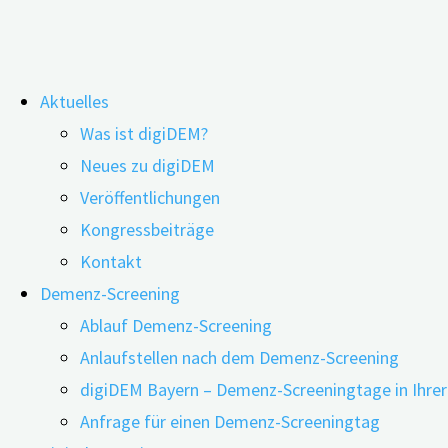
Zum
Aktuelles
Inhalt
digiDEM Bayern ist europäisches
Was ist digiDEM?
springen
Neues zu digiDEM
Vorzeigebeispiel
Veröffentlichungen
Kongressbeiträge
Presse
Kontakt
Pressemitteilungen
Demenz-Screening
Über digiDEM Bayern
Ablauf Demenz-Screening
Bildmaterial & Logos
Anlaufstellen nach dem Demenz-Screening
Pressespiegel
digiDEM Bayern – Demenz-Screeningtage in Ihre
Pressekontakt
Anfrage für einen Demenz-Screeningtag
Newsletter