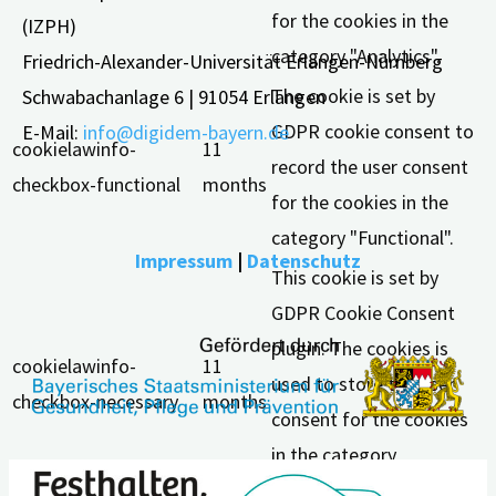
for the cookies in the
(IZPH)
category "Analytics".
Friedrich-Alexander-Universität Erlangen-Nürnberg
The cookie is set by
Schwabachanlage 6 | 91054 Erlangen
GDPR cookie consent to
E-Mail:
info@digidem-bayern.de
cookielawinfo-
11
record the user consent
checkbox-functional
months
for the cookies in the
category "Functional".
Impressum
|
Datenschutz
This cookie is set by
GDPR Cookie Consent
plugin. The cookies is
cookielawinfo-
11
used to store the user
checkbox-necessary
months
consent for the cookies
in the category
"Necessary".