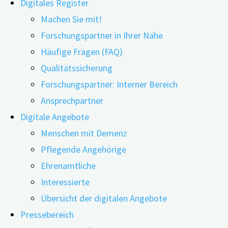
Digitales Register
Machen Sie mit!
Friedrich-Alexander-
Forschungspartner in Ihrer Nähe
Universität Erlangen-
Häufige Fragen (FAQ)
Nürnberg
Qualitätssicherung
13.05.2026
18.05.2026
Interdisziplinäres Zentrum
Forschungspartner: Interner Bereich
für HTA und Public Health
Ansprechpartner
(IZPH)
digiDEM
Digitale Angebote
digiDEM Bayern
Menschen mit Demenz
Schwabachanlage 6 |
Bayern als
Pflegende Angehörige
91054 Erlangen
Ehrenamtliche
E-Mail:
info@digidem-
Best-
Interessierte
bayern.de
Übersicht der digitalen Angebote
Practice-
Impressum
|
Pressebereich
Datenschutz