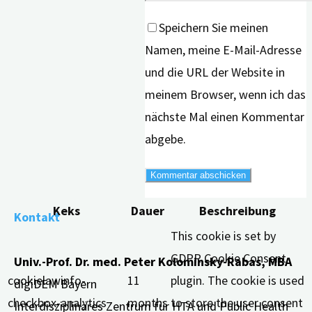
Speichern Sie meinen
Namen, meine E-Mail-Adresse
und die URL der Website in
meinem Browser, wenn ich das
nächste Mal einen Kommentar
abgebe.
Keks
Dauer
Beschreibung
Kontakt
This cookie is set by
GDPR Cookie Consent
Univ.-Prof. Dr. med. Peter Kolominsky-Rabas, MBA
cookielawinfo-
11
plugin. The cookie is used
digiDEM Bayern
checkbox-analytics
months
to store the user consent
Interdisziplinäres Zentrum für HTA und Public Health