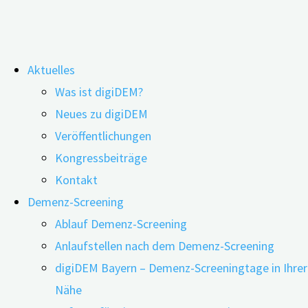
Zum
Aktuelles
Inhalt
Was ist digiDEM?
springen
„Gehirnnebel“ in den Wechseljahren –
Neues zu digiDEM
Veröffentlichungen
gibt es einen Einfluss auf die mentale
Kongressbeiträge
Leistungsfähigkeit?
Kontakt
Demenz-Screening
Ablauf Demenz-Screening
Anlaufstellen nach dem Demenz-Screening
digiDEM Bayern – Demenz-Screeningtage in Ihrer
Nähe