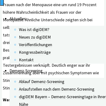
Frauen nach der Menopause eine um rund 19 Prozent
höhere Wahrscheinlichkeit als Frauen vor der
Aktuelles
Menopause. Ähnliche Unterschiede zeigten sich bei
selbst berichteten Gedächtnisproblemen. Die
Was ist digiDEM?
tatsächliche Testleistung unterschied sich zwischen den
Neues zu digiDEM
drei Gruppen jedoch kaum. Die persönlichen
Veröffentlichungen
Beschwerden waren nur in einem sehr schwachen,
Kongressbeiträge
praktisch kaum bedeutsamen Ausmaß mit den
Kontakt
Testergebnissen verknüpft. Deutlich enger war ihr
Demenz-Screening
Zusammenhang aber mit psychischen Symptomen wie
Stimmungsschwankungen, Angst und gedrückter
Ablauf Demenz-Screening
Stimmung.
Anlaufstellen nach dem Demenz-Screening
digiDEM Bayern – Demenz-Screeningtage in Ihrer
Was die Ergebnisse bedeuten
Nähe