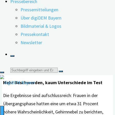
Pressebereich
Pressemitteilungen
In die Untersuchung wurden 14.234 Frauen zwischen 45
Über digiDEM Bayern
und 55 Jahren aus der englischen REACT-Langzeitstudie
Bildmaterial & Logos
einbezogen. Alle Teilnehmerinnen absolvierten acht
Pressekontakt
computerbasierte Kognitionstests und wurden anhand
Newsletter
ihres Wechseljahrstatus in drei Gruppen eingeteilt:
Frauen vor der Menopause, Frauen in der
Übergangsphase und Frauen nach abgeschlossener
Suche
Menopause.
Mehr Beschwerden, kaum Unterschiede im Test
nach:
Die Ergebnisse sind aufschlussreich: Frauen in der
Übergangsphase hatten eine um etwa 31 Prozent
höhere Wahrscheinlichkeit, Gehirnnebel zu berichten,