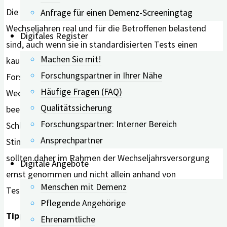
Die Studie legt nahe, dass kognitive Beschwerden in den
Anfrage für einen Demenz-Screeningtag
Wechseljahren real und für die Betroffenen belastend
Digitales Register
sind, auch wenn sie in standardisierten Tests einen
Machen Sie mit!
kaum messbaren Leistungsrückgang abbilden. Die
Forschungspartner in Ihrer Nähe
Forschenden betonen, dass Gehirnnebel in den
Häufige Fragen (FAQ)
Wechseljahren wahrscheinlich von mehreren Faktoren
Qualitätssicherung
beeinflusst wird, darunter hormonelle Schwankungen,
Forschungspartner: Interner Bereich
Schlafprobleme und begleitende
Ansprechpartner
Stimmungsveränderungen. Subjektive Beschwerden
sollten daher im Rahmen der Wechseljahrsversorgung
Digitale Angebote
ernst genommen und nicht allein anhand von
Menschen mit Demenz
Testergebnissen beurteilt werden.
Pflegende Angehörige
Tipp für die Praxis:
Wenn Sie in den Wechseljahren
Ehrenamtliche