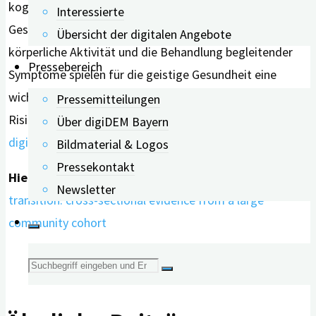
kognitive Beschwerden wahrnehmen, lohnt sich das
Interessierte
Gespräch mit der Ärztin oder dem Arzt. Schlaf,
Übersicht der digitalen Angebote
körperliche Aktivität und die Behandlung begleitender
Pressebereich
Symptome spielen für die geistige Gesundheit eine
wichtige Rolle. Über weitere beeinflussbare
Pressemitteilungen
Risikofaktoren für kognitive Gesundheit informiert der
Über digiDEM Bayern
digiDEM Bayern Präventionscoach®
.
Bildmaterial & Logos
Pressekontakt
Hier geht’s zur Studie:
Cognition and the menopause
Newsletter
transition: cross-sectional evidence from a large
community cohort
Suche
nach: