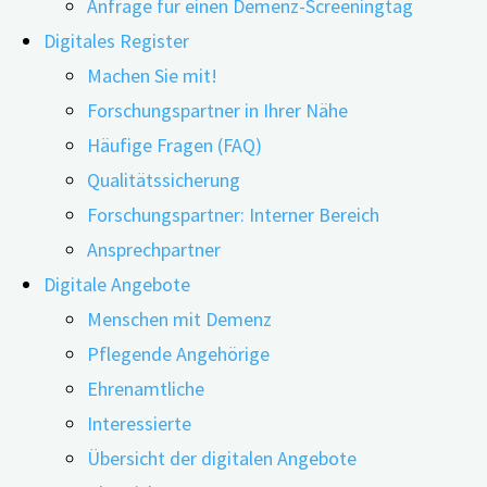
Anfrage für einen Demenz-Screeningtag
Digitales Register
Machen Sie mit!
Forschungspartner in Ihrer Nähe
29.05.2026
29.05.2026
Häufige Fragen (FAQ)
Qualitätssicherung
Viele Frauen berichten in den Wechseljahren von
Forschungspartner: Interner Bereich
Gedächtnislücken, Konzentrationsschwäche und einem
Ansprechpartner
Gefühl „wie in Watte gepackt zu sein“, das oft als
Digitale Angebote
„Gehirnnebel“ (engl. Brain Fog) bezeichnet wird. Ob
Menschen mit Demenz
diese Beschwerden mit messbaren Veränderungen der
Pflegende Angehörige
Denkleistung einhergehen, hat ein Forschungsteam aus
Ehrenamtliche
Großbritannien nun in einer groß angelegten Studie
Interessierte
untersucht.
Übersicht der digitalen Angebote
14.000 Frauen im Fokus