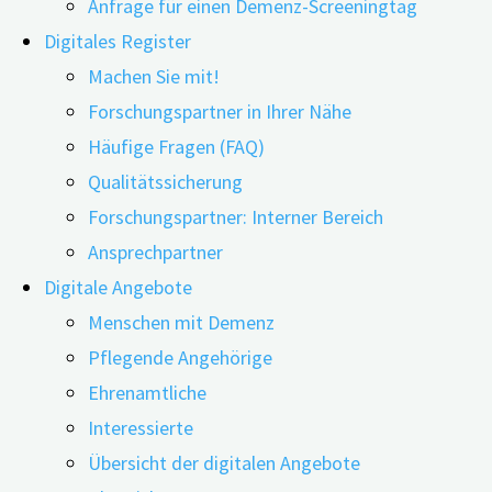
Anfrage für einen Demenz-Screeningtag
Digitales Register
Machen Sie mit!
Forschungspartner in Ihrer Nähe
21.03.2025
26.03.2025
Häufige Fragen (FAQ)
Qualitätssicherung
Digitale Technologien eröffnen neue Möglichkeiten in
Forschungspartner: Interner Bereich
der therapeutischen Arbeit mit älteren Menschen –
Ansprechpartner
insbesondere in der Erinnerungsarbeit. Im Rahmen
Digitale Angebote
lebensgeschichtlich orientierter Gespräche sollen mit
Menschen mit Demenz
Hilfe von Bildern, Videos und Gegenständen persönliche
Pflegende Angehörige
Erinnerungen wachgerufen werden. Somit kann die
Ehrenamtliche
geistige Aktivität gefördert und das Wohlbefinden von
Interessierte
Menschen mit Gedächtnisbeeinträchtigungen gesteigert
Übersicht der digitalen Angebote
werden. Solche Ansätze werden typischerweise im