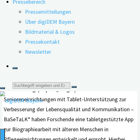
Pressebereich
professionellen Setting von Pflege und Therapie
Pressemitteilungen
genutzt. In diesem Rahmen wird auch von Erinnerungs-
Über digiDEM Bayern
oder Reminiszenztherapie gesprochen. In der S3-
Bildmaterial & Logos
Leitlinie für Demenzen wird die Reminiszenztherapie
Pressekontakt
bereits zur Behandlung depressiver Symptome und zur
Newsletter
kognitiven Stimulation bei Menschen mit Demenz
empfohlen. Doch wie kann dieser therapeutische Ansatz
digital umgesetzt werden?
Suche
Im Forschungsprojekt „Biographiearbeit in
Senioreneinrichtungen mit Tablet-Unterstützung zur
nach:
Verbesserung der Lebensqualität und Kommunikation –
BaSeTaLK“ haben Forschende eine tabletgestützte App
zur Biographiearbeit mit älteren Menschen in
Pflegeeinrichtungen entwickelt und erprobt. Hierbei