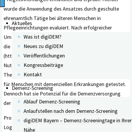
wurde die Anwendung des Ansatzes durch geschulte
ehrenamtlich Tätige bei älteren Menschen in
Aktuelles
Pflegeeinrichtungen evaluiert. Nach erfolgreicher
Was ist digiDEM?
Umsetzung wurde die App in eine Web-App übertragen,
Neues zu digiDEM
die kostenfrei zur Verfügung steht
Veröffentlichungen
(https://www.basetalk.de/). Denkbar ist aber auch die
Kongressbeiträge
Nutzung der App durch Therapeutinnen und
Kontakt
Therapeuten. Zwar wurde die App bisher nicht speziell
für Menschen mit demenziellen Erkrankungen getestet.
Demenz-Screening
Dennoch hat sie Potenzial für die Demenzversorgung
Ablauf Demenz-Screening
der Zukunft.
Anlaufstellen nach dem Demenz-Screening
Prof. Dr. rer. medic. Norina Lauer ist Professorin für
digiDEM Bayern – Demenz-Screeningtage in Ihrer
Logopädie an der OTH Regensburg und hat dort das
Nähe