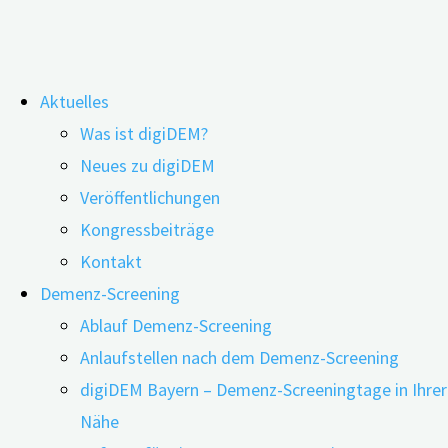
Zum
Aktuelles
Inhalt
Was ist digiDEM?
springen
Erinnerungsarbeit digital – Neue
Neues zu digiDEM
Veröffentlichungen
Ansätze in der Reminiszenztherapie
Kongressbeiträge
Kontakt
Demenz-Screening
Ablauf Demenz-Screening
Anlaufstellen nach dem Demenz-Screening
digiDEM Bayern – Demenz-Screeningtage in Ihrer
Nähe