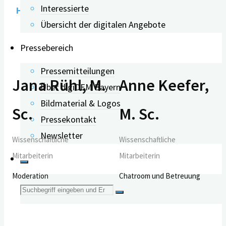
Interessierte
Hier gibt es das Webinar als PDF zum Download
.
Übersicht der digitalen Angebote
Pressebereich
Pressemitteilungen
Jana Rühl, M.
Anne Keefer,
Über digiDEM Bayern
Bildmaterial & Logos
Sc.
M. Sc.
Pressekontakt
Newsletter
Wissenschaftliche
Wissenschaftliche
Mitarbeiterin
Mitarbeiterin
Moderation
Chatroom und Betreuung
Suche
nach: