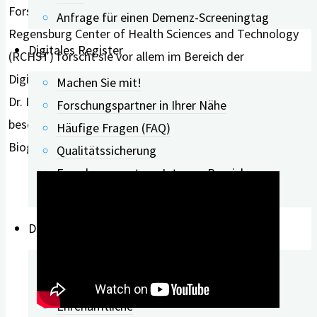
Forschungsprojekt BaSeTaLK geleitet. Als Mitglied des
Anfrage für einen Demenz-Screeningtag
Regensburg Center of Health Sciences and Technology
Digitales Register
(RCHST) forscht sie vor allem im Bereich der
Digitalisierung in der Logopädie. Im Webinar gibt Prof.
Machen Sie mit!
Dr. Lauer einen Einblick in das Projekt ‚BaSeTaLK‘ und
Forschungspartner in Ihrer Nähe
beschreibt den digitalen Lösungsansatz der
Häufige Fragen (FAQ)
Biographiearbeit.
Qualitätssicherung
Forschungspartner: Interner Bereich
Ansprechpartner
Digitale Angebote
Menschen mit Demenz
Pflegende Angehörige
Ehrenamtliche