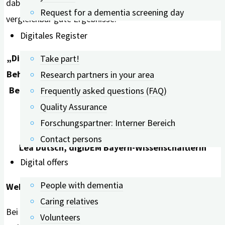
dabei kaum einen Unterschied: Beide Ansätze erzielten
Request for a dementia screening day
vergleichbar gute Ergebnisse.
Digitales Register
„Digitale Angebote können nicht nur im Rahmen der
Take part!
Behandlung und Pflege für Menschen mit kognitiven
Research partners in your area
Beeinträchtigungen hilfreich sein. Gerade auch die
Frequently asked questions (FAQ)
pflegenden An- und Zugehörigen können hier
Quality Assurance
profitieren.“
Forschungspartner: Interner Bereich
Contact persons
Lea Dütsch,
digiDEM Bayern-Wissenschaftle
rin
Digital offers
People with dementia
Website und App wirken, Roboter noch nicht
Caring relatives
Bei den genutzten Technologien zeigten sowohl
Volunteers