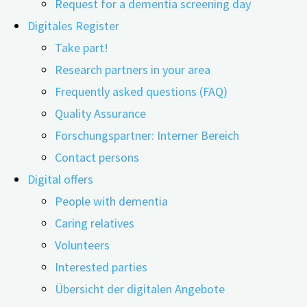
Request for a dementia screening day
Digitales Register
Take part!
Research partners in your area
25.06.2026
25.06.2026
Frequently asked questions (FAQ)
Quality Assurance
Wer einen Menschen mit Demenz zu Hause
Forschungspartner: Interner Bereich
begleitet, trägt eine enorme Last. Eine aktuelle
Contact persons
Übersichtsarbeit aus China hat 16 weltweit
Digital offers
durchgeführte Studien mit insgesamt 750
People with dementia
pflegenden An- und Zugehörigen ausgewertet und
Caring relatives
untersucht, ob digitale psychologische Angebote
Volunteers
diese Belastung spürbar verringern können.
Interested parties
Unter digitalen psychologischen Angeboten verstehen
Übersicht der digitalen Angebote
die Forschenden Programme, die über Websites, Apps