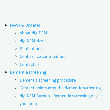
Skip
News & Updates
to
About digiDEM
content
Was digitale Unterstützung für
digiDEM News
Publications
pflegende An- und Zugehörige leisten
Conference contributions
kann
Contact us
Dementia screening
Dementia screening procedure
Contact points after the dementia screening
digiDEM Bavaria - Dementia screening days in
your area