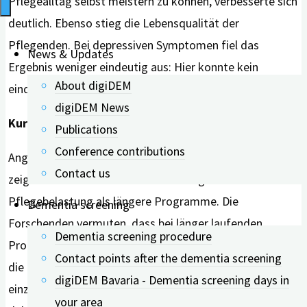
Pflegealltag selbst meistern zu können, verbesserte sich
deutlich. Ebenso stieg die Lebensqualität der
Pflegenden. Bei depressiven Symptomen fiel das
News & Updates
Ergebnis weniger eindeutig aus: Hier konnte kein
About digiDEM
eindeutig positiver Effekt nachgewiesen werden.
digiDEM News
Kurze Angebote wirken besser als lange
Publications
Conference contributions
Angebote mit einer Dauer von bis zu zwei Monaten
Contact us
zeigten eine deutlich stärkere Wirkung auf die
Pflegebelastung als längere Programme. Die
Dementia screening
Forschenden vermuten, dass bei länger laufenden
Dementia screening procedure
Programmen eine gewisse Erschöpfung eintreten kann,
Contact points after the dementia screening
die die Wirksamkeit abschwächt. Ob die Teilnehmenden
digiDEM Bavaria - Dementia screening days in
einzeln oder in einer Gruppe begleitet wurden, machte
your area