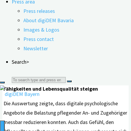
Press area
oder Roboter psychologische Unterstützung vermitteln,
Press releases
etwa durch kognitive Verhaltenstherapie,
About digiDEM Bavaria
Problemlösetraining oder Entspannungsübungen. Diese
Images & Logos
Angebote können zeitlich und örtlich flexibel genutzt
Press contact
werden und sind damit besonders für Menschen
Newsletter
interessant, für die persönliche Beratungstermine
Search>
schwer zugänglich sind.
Search
Belastung sinkt, Vertrauen in die eigenen
Fähigkeiten und Lebensqualität steigen
for:
Die Auswertung zeigte, dass digitale psychologische
Angebote die Belastung pflegender An- und Zugehöriger
messbar reduzieren konnten. Auch das Gefühl, den