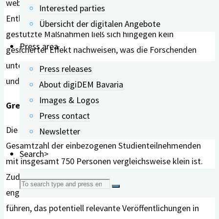
webbasierte Angebote als auch Apps eine signifikante
Interested parties
Entlastung für die Teilnehmenden. Für Roboter-
Übersicht der digitalen Angebote
gestützte Maßnahmen ließ sich hingegen kein
Press area
gesicherter Effekt nachweisen, was die Forschenden
unter anderem auf die noch begrenzte Zahl an Studien
Press releases
und die technische Unreife dieser Ansätze zurückführen.
About digiDEM Bavaria
Images & Logos
Grenzen der Studie
Press contact
Die Autorinnen und Autoren weisen darauf hin, dass die
Newsletter
Gesamtzahl der einbezogenen Studienteilnehmenden
Search>
mit insgesamt 750 Personen vergleichsweise klein ist.
Zudem wurden nur Studien eingeschlossen, die in
Search
englischer Sprache veröffentlicht wurden. Das kann dazu
führen, das potentiell relevante Veröffentlichungen in
for: