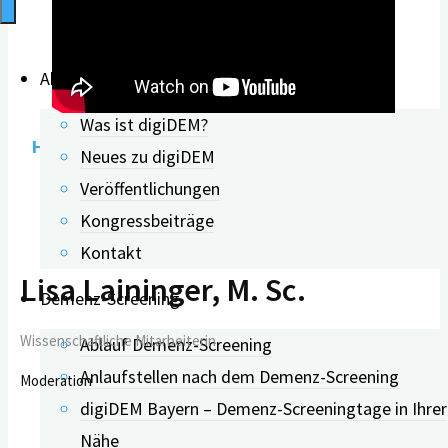
Aktuelles
Was ist digiDEM?
Hier gibt es das Webinar als PDF zum Download
.
Neues zu digiDEM
Veröffentlichungen
Kongressbeiträge
Kontakt
Lisa Laininger, M. Sc.
Demenz-Screening
Wissenschaftliche Mitarbeiterin
Ablauf Demenz-Screening
Anlaufstellen nach dem Demenz-Screening
Moderation
digiDEM Bayern – Demenz-Screeningtage in Ihrer
Nähe