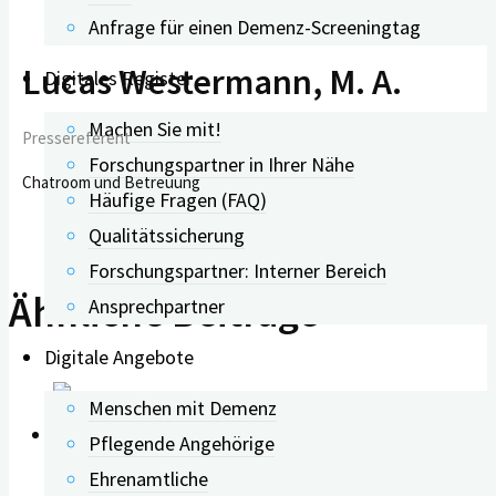
Anfrage für einen Demenz-Screeningtag
Lucas Westermann, M. A.
Digitales Register
Machen Sie mit!
Pressereferent
Forschungspartner in Ihrer Nähe
Chatroom und Betreuung
Häufige Fragen (FAQ)
Qualitätssicherung
Forschungspartner: Interner Bereich
Ähnliche Beiträge
Ansprechpartner
Digitale Angebote
Menschen mit Demenz
Pflegende Angehörige
0
Ehrenamtliche