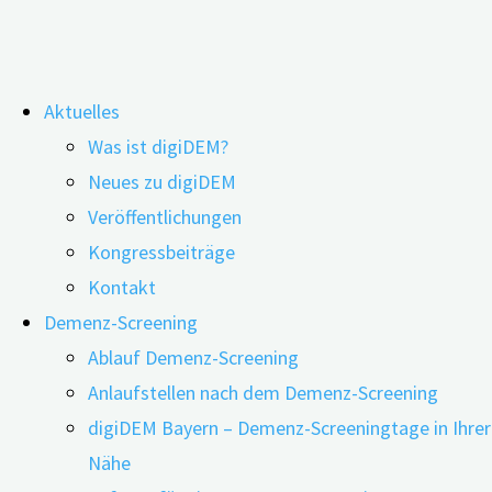
Zum
Aktuelles
Inhalt
Digitalisierung, KI und kognitive
Was ist digiDEM?
springen
Neues zu digiDEM
Gesundheit im Alter
Veröffentlichungen
Kongressbeiträge
Kontakt
Demenz-Screening
Ablauf Demenz-Screening
Anlaufstellen nach dem Demenz-Screening
digiDEM Bayern – Demenz-Screeningtage in Ihrer
Nähe