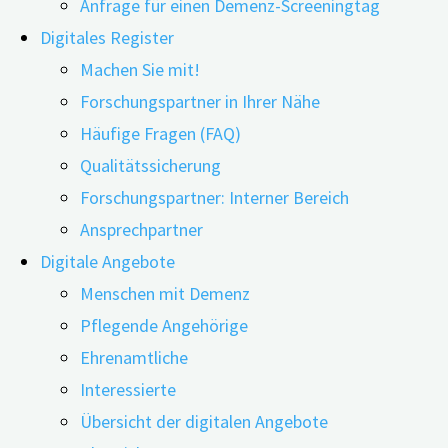
Anfrage für einen Demenz-Screeningtag
Digitales Register
Machen Sie mit!
Forschungspartner in Ihrer Nähe
Häufige Fragen (FAQ)
02.07.2026
02.07.2026
Qualitätssicherung
Digitale Technologien prägen den Alltag älterer
Forschungspartner: Interner Bereich
Menschen heute auf vielen Ebenen – vom Smartphone
Ansprechpartner
und sozialen Medien über digitale Hörhilfen bis hin zu KI-
Digitale Angebote
gestützten Anwendungen, die in immer mehr
Menschen mit Demenz
Lebensbereiche vordringen. Damit rückt eine zentrale
Pflegende Angehörige
Frage in den Vordergrund: Was bedeutet diese
Ehrenamtliche
Entwicklung für die kognitive Gesundheit im Alter?
Interessierte
Übersicht der digitalen Angebote
Im Webinar nähert sich Dr. Stefan T. Kamin dieser Frage