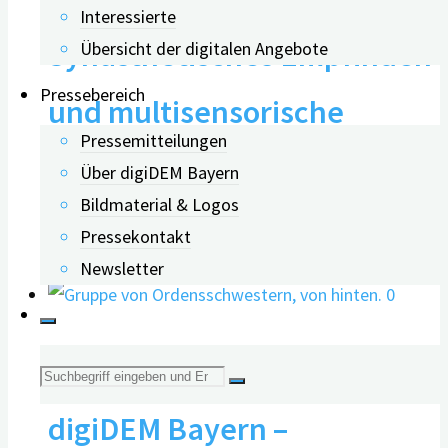
Interessierte
Synästhetisches Empfinden
Übersicht der digitalen Angebote
Pressebereich
und multisensorische
Pressemitteilungen
Angebote bei Demenz
Über digiDEM Bayern
Bildmaterial & Logos
Pressekontakt
26.02.2024
Newsletter
0
Digitale Angebote von
Suche
digiDEM Bayern –
nach: