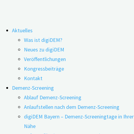
Zum
Aktuelles
Inhalt
Was ist digiDEM?
springen
digiDEM Bayern präsentiert sich auf
Neues zu digiDEM
Veröffentlichungen
dem Ersten Bayerischen E-Health-
Kongressbeiträge
Kongress 2022 in Augsburg
Kontakt
Demenz-Screening
Ablauf Demenz-Screening
Anlaufstellen nach dem Demenz-Screening
digiDEM Bayern – Demenz-Screeningtage in Ihrer
Nähe