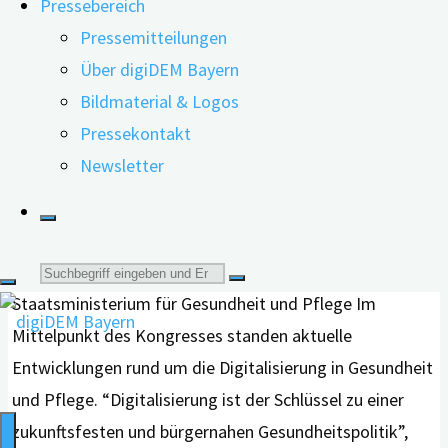
Pressebereich
Pressemitteilungen
Über digiDEM Bayern
Staatsminister Klaus Holetschek (li.) informierte sich
Bildmaterial & Logos
am Messe-stand von digiDEM Bayern und im Beisein
Pressekontakt
von digiDEM Bayern-Projektleiter Prof. Dr. med. Peter
Newsletter
Kolominsky-Rabas über den “Wissenstest Demenz”,
das neueste digitale Informationsangebot. Foto:
digiDEM Bayern
Suche
Zum Kongress eingeladen hatte das Bayerische
Staatsministerium für Gesundheit und Pflege Im
nach:
Mittelpunkt des Kongresses standen aktuelle
Entwicklungen rund um die Digitalisierung in Gesundheit
und Pflege. “Digitalisierung ist der Schlüssel zu einer
zukunftsfesten und bürgernahen Gesundheitspolitik”,