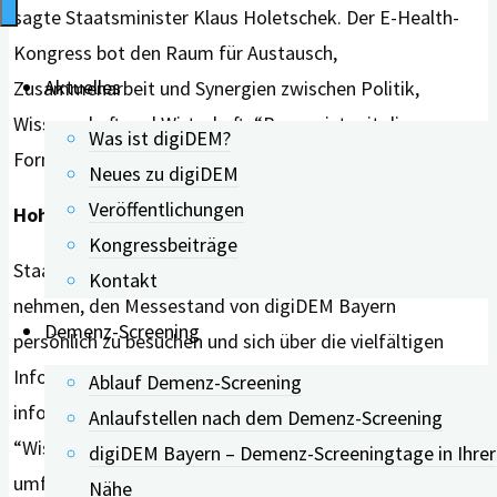
sagte Staatsminister Klaus Holetschek. Der E-Health-
Kongress bot den Raum für Austausch,
Aktuelles
Zusammenarbeit und Synergien zwischen Politik,
Wissenschaft und Wirtschaft. “Bayern ist mit diesem
Was ist digiDEM?
Format Taktgeber beim Thema Digitalisierung.“
Neues zu digiDEM
Veröffentlichungen
Hoher Besuch
Kongressbeiträge
Staatsminister Klaus Holetschek ließ es sich nicht
Kontakt
nehmen, den Messestand von digiDEM Bayern
Demenz-Screening
persönlich zu besuchen und sich über die vielfältigen
Informationsangebote von digiDEM Bayern zu
Ablauf Demenz-Screening
informieren. Im Mittelpunkt stand dabei der
Anlaufstellen nach dem Demenz-Screening
“Wissenstest Demenz”. Der kostenfreie Online-Test
digiDEM Bayern – Demenz-Screeningtage in Ihrer
umfasst 30 Fragen, zum Beispiel aus den Bereichen
Nähe