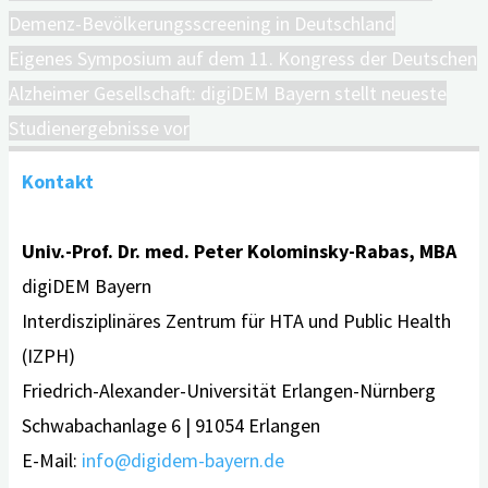
Demenz-Bevölkerungsscreening in Deutschland
Eigenes Symposium auf dem 11. Kongress der Deutschen
Alzheimer Gesellschaft: digiDEM Bayern stellt neueste
Studienergebnisse vor
Kontakt
Univ.-Prof. Dr. med. Peter Kolominsky-Rabas, MBA
digiDEM Bayern
Interdisziplinäres Zentrum für HTA und Public Health
(IZPH)
Friedrich-Alexander-Universität Erlangen-Nürnberg
Schwabachanlage 6 | 91054 Erlangen
E-Mail:
info@digidem-bayern.de