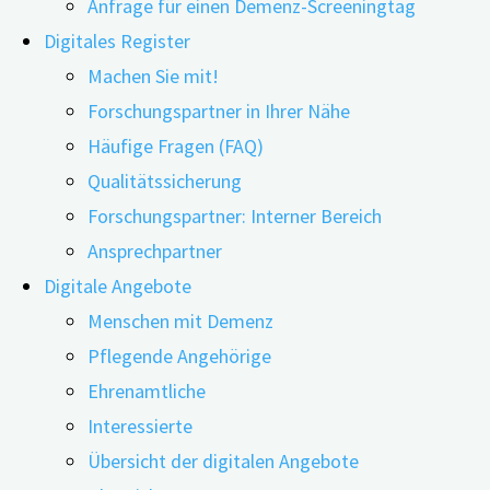
Anfrage für einen Demenz-Screeningtag
Digitales Register
Machen Sie mit!
Forschungspartner in Ihrer Nähe
22.08.2022
24.06.2026
Häufige Fragen (FAQ)
Qualitätssicherung
Mit einem eigenen Messestand war digiDEM Bayern
Forschungspartner: Interner Bereich
auf dem Ersten Bayerischen E-Health-Kongress
Ansprechpartner
vertreten, der am 29. Juni 2022 in Augsburg
Digitale Angebote
stattfand. Besonders gefreut hat sich das digiDEM
Menschen mit Demenz
Bayern-Team über den Besuch von Staatsminister
Pflegende Angehörige
Klaus Holetschek. Er ließ sich am Stand über das
Ehrenamtliche
neueste digitale digiDEM Bayern-Angebot, den
Interessierte
Wissentest Demenz, ausführlich informieren.
Übersicht der digitalen Angebote