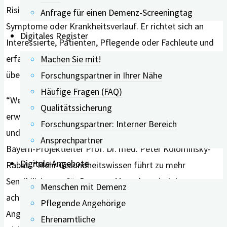
Risikofaktoren, Pflege und Betreuung sowie
Anfrage für einen Demenz-Screeningtag
Symptome oder Krankheitsverlauf. Er richtet sich an
Digitales Register
Interessierte, Patienten, Pflegende oder Fachleute und
erfasst in fünf Sprachen zuverlässig den Wissensstand
Machen Sie mit!
über die Alzheimer-Demenz.
Forschungspartner in Ihrer Nähe
Häufige Fragen (FAQ)
“Wer gut informiert ist und seinen Wissenshorizont
Qualitätssicherung
erweitert, achtet besser auf seine eigene Gesundheit
Forschungspartner: Interner Bereich
und die Gesundheit anderer”, erläuterte digiDEM
Ansprechpartner
Bayern-Projektleiter Prof. Dr. med. Peter Kolominsky-
Digitale Angebote
Rabas. “Mehr Gesundheitswissen führt zu mehr
Sensibilisierung für Demenz. Menschen sind dann
Menschen mit Demenz
achtsamer im Umgang mit sich selbst, mit nahen
Pflegende Angehörige
Angehörigen und mit ihrem Umfeld und beginnen,
Ehrenamtliche