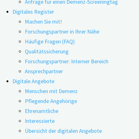
Anfrage für einen Demenz-Screeningtag
Digitales Register
Machen Sie mit!
22.06.2022
11.06.2026
Forschungspartner in Ihrer Nähe
Häufige Fragen (FAQ)
Was und wie denken die Menschen über Demenz?
Qualitätssicherung
Zwei Studien kommen zu dem Schluss: Um die
Forschungspartner: Interner Bereich
Erkrankung zu verstehen und der Stigmatisierung
Ansprechpartner
entgegenzuwirken, sind weitreichende öffentliche
Digitale Angebote
Aufklärungskampagnen notwendig.
Menschen mit Demenz
Zwei Studien haben sich damit befasst, inwiefern die
Pflegende Angehörige
Öffentlichkeit über Demenz informiert ist, ob sie weiß,
Ehrenamtliche
was genau die Erkrankung bedeutet und ob Demenz
Interessierte
vermeidbar ist und behandelt werden kann. Die
Übersicht der digitalen Angebote