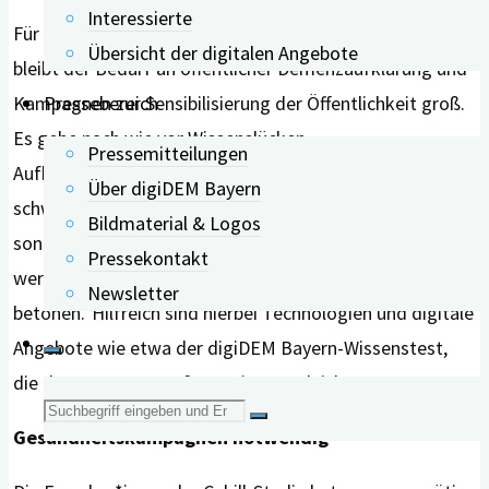
Interessierte
Für das Team der Wissenschaftler*innen um Cations
Übersicht der digitalen Angebote
bleibt der Bedarf an öffentlicher Demenzaufklärung und
Pressebereich
Kampagnen zur Sensibilisierung der Öffentlichkeit groß.
Es gebe nach wie vor Wissenslücken.
Pressemitteilungen
Aufklärungskampagnen müssten nicht nur auf die
Über digiDEM Bayern
schwerwiegenden Folgen der Demenz hinweisen,
Bildmaterial & Logos
sondern „durch evidenzbasierte Kampagnen ergänzt
Pressekontakt
werden, die den Wert einer Diagnose und Behandlung
Newsletter
betonen.“Hilfreich sind hierbei Technologien und digitale
Angebote wie etwa der digiDEM Bayern-Wissenstest,
die den Zugang zu Informationen erleichtern.
Suche
Gesundheitskampagnen notwendig
nach: