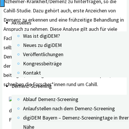
Alzheimer-Krankheit/Demenz zu hinterfragen, so die
Cahill-Studie. Dazu gehört auch, erste Anzeichen von
Demenz zu erkennen und eine frühzeitige Behandlung in
Aktuelles
Anspruch zu nehmen. Diese Analyse gilt auch für viele
Was ist digiDEM?
Fachkräfte im Gesundheitswesen und Kliniker, die oft
Neues zu digiDEM
selbst ein „begrenztes Verständnis“ für eine beginnende
Veröffentlichungen
Demenz hätten. Die Verbesserung des Wissensstands
Kongressbeiträge
der allgemeinen Bevölkerung werde ebenfalls dazu
Kontakt
beitragen, das Stigma der Demenz zu bekämpfen,
schreiben die Forscher*innen rund um Cahill.
Demenz-Screening
Ablauf Demenz-Screening
Anlaufstellen nach dem Demenz-Screening
digiDEM Bayern – Demenz-Screeningtage in Ihrer
Foto: Shutterstock
Nähe