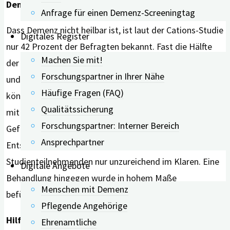
Demenz-Behandlung wird befürwortet
Anfrage für einen Demenz-Screeningtag
Dass Demenz nicht heilbar ist, ist laut der Cations-Studie
Digitales Register
nur 42 Prozent der Befragten bekannt. Fast die Hälfte
Machen Sie mit!
der Befragten stimmte zu, dass Demenz ein normaler
Forschungspartner in Ihrer Nähe
und nicht vermeidbarer Teil des Alterns ist. Jedoch
Häufige Fragen (FAQ)
könnte der Glaube an die Möglichkeiten der Vorbeugung
Qualitätssicherung
mit der Zeit stärker werden. Über die Rolle der
Forschungspartner: Interner Bereich
Gefäßrisikofaktoren und deren Bedeutung bei der
Ansprechpartner
Entstehung von Demenzen waren sich die
Studienteilnehmenden nur unzureichend im Klaren. Eine
Digitale Angebote
Behandlung hingegen wurde in hohem Maße
Menschen mit Demenz
befürwortet.
Pflegende Angehörige
Hilfreiche Technologien
Ehrenamtliche