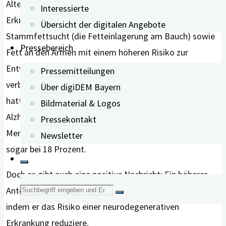
Alters Einfluss auf das Risiko neurodegenerativer
Interessierte
Erkrankungen. Die Forschenden beobachteten, dass
Übersicht der digitalen Angebote
Stammfettsucht (die Fetteinlagerung am Bauch) sowie
Pressebereich
Fett an den Armen mit einem höheren Risiko zur
Entwicklung neurodegenerativer Erkrankungen
Pressemitteilungen
verbunden waren. Teilnehmende mit viel Bauchfett
Über digiDEM Bayern
hatten ein um rund 13 Prozent höheres Risiko, an
Bildmaterial & Logos
Alzheimer-Demenz oder Parkinson zu erkranken. Bei
Pressekontakt
Menschen mit mehr Armfett lag das erhöhte Risiko
Newsletter
sogar bei 18 Prozent.
Doch es gibt auch eine positive Nachricht: Ein höherer
Suche
Anteil an Muskelkraft scheint sich positiv auszuwirken,
indem er das Risiko einer neurodegenerativen
nach:
Erkrankung reduziere.