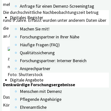
mehr als 55 Prozent der Teilnehmenden waren weiblich.
Anfrage für einen Demenz-Screeningtag
Die durchschnittliche Nachbeobachtungszeit betrug
Digitales Register
rund 9 Jahre. Erfasst wurden unter anderem Daten über
die Fett- und Muskelmasse im Körper sowie der Anteil
Machen Sie mit!
an Arm- und Bauchfett.
Forschungspartner in Ihrer Nähe
Häufige Fragen (FAQ)
Qualitätssicherung
Forschungspartner: Interner Bereich
Ansprechpartner
Foto: Shutterstock
Digitale Angebote
Denkwürdige Forschungsergebnisse
Menschen mit Demenz
Das Ergebnis gibt zu denken. Denn die
Pflegende Angehörige
Körperzusammensetzung hat bei Menschen mittleren
Ehrenamtliche