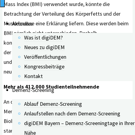
Mass Index (BMI) verwendet wurde, könnte die
Betrachtung der Verteilung des Körperfetts und der
Muskelmasse eine Erklärung liefern. Diese werden beim
Aktuelles
BMI nämlich nicht unterschieden. Deshalb
Was ist digiDEM?
konzentrierten sich die Wissenschaftler darauf, Muster
Neues zu digiDEM
der Fett- und Muskelzusammensetzung zu identifizieren
Veröffentlichungen
und deren Einfluss auf die Entstehung
Kongressbeiträge
neurodegenerativer Erkrankungen zu erforschen.
Kontakt
Mehr als 412.000 Studienteilnehmende
Demenz-Screening
An der Studie nahmen insgesamt mehr als 412.000
Ablauf Demenz-Screening
Menschen teil, deren Daten aus der sogenannten UK
Anlaufstellen nach dem Demenz-Screening
Biobank, einer britischen medizinischen Datenbank,
digiDEM Bayern – Demenz-Screeningtage in Ihrer
stammten. Das Durchschnittsalter betrug 56 Jahre,
Nähe