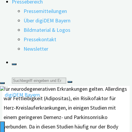
Pressebereich
Maße wie das Körpergewicht, sondern
Pressemitteilungen
beispielsweise auch wie und wo Fett im Körper
Über digiDEM Bayern
verteilt ist, etwa an den Armen und am Bauch.
Bildmaterial & Logos
Zudem wurde untersucht, welche Rolle Herz-
Pressekontakt
Kreislauf-Erkrankungen in diesem Zusammenhang
Newsletter
spielen.
Bereits in früheren Studien fanden Forschende heraus,
dass Herz-Kreislauf-Erkrankungen als Risikofaktoren
Suche
für neurodegenerativen Erkrankungen gelten. Allerdings
nach:
war Fettleibigkeit (Adipositas), ein Risikofaktor für
Herz-Kreislauferkrankungen, in einigen Studien mit
einem geringeren Demenz- und Parkinsonrisiko
verbunden. Da in diesen Studien häufig nur der Body