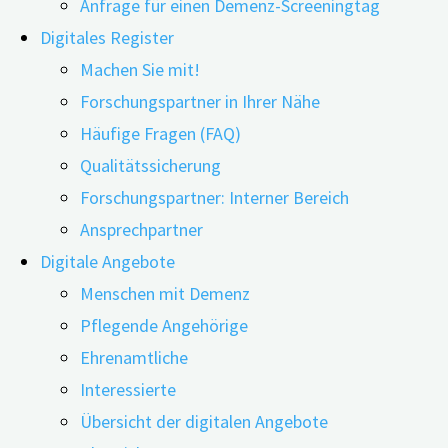
Anfrage für einen Demenz-Screeningtag
Digitales Register
Machen Sie mit!
Forschungspartner in Ihrer Nähe
Häufige Fragen (FAQ)
17.10.2024
05.02.2025
Qualitätssicherung
Von neurodegenerativen Erkrankungen, wie zum
Forschungspartner: Interner Bereich
Beispiel der Alzheimer-Demenz, sind derzeit
Ansprechpartner
weltweit mehr 60 Millionen Menschen betroffen.
Digitale Angebote
Nun haben Forschende von der Sichuan University in
Menschen mit Demenz
China und vom Karolinska Institutet in Schweden
Pflegende Angehörige
den Zusammenhang zwischen der
Ehrenamtliche
Körperzusammensetzung (u.a. Körperfett) und dem
Interessierte
Risiko neurodegenerativer Erkrankungen
Übersicht der digitalen Angebote
untersucht. Im Mittelpunkt standen dabei nicht nur