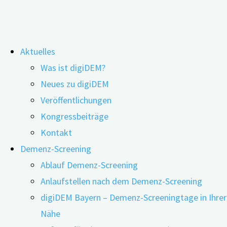
Zum
Aktuelles
Inhalt
Arm- und Bauchfett als Risikofaktor
Was ist digiDEM?
springen
Neues zu digiDEM
für Demenz
Veröffentlichungen
Kongressbeiträge
Kontakt
Demenz-Screening
Ablauf Demenz-Screening
Anlaufstellen nach dem Demenz-Screening
digiDEM Bayern – Demenz-Screeningtage in Ihrer
Nähe