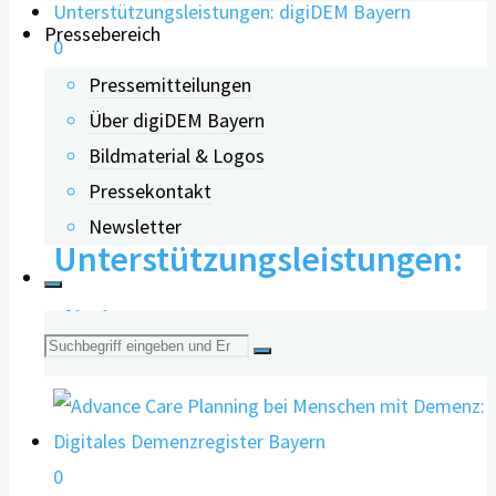
Pressebereich
0
Pressemitteilungen
Über digiDEM Bayern
Einflussfaktoren auf die
Bildmaterial & Logos
Inanspruchnahme von
Pressekontakt
Newsletter
Unterstützungsleistungen:
digiDEM Bayern
Suche
nach:
0