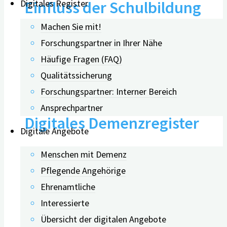
Einfluss der Schulbildung
Digitales Register
Machen Sie mit!
auf die
Forschungspartner in Ihrer Nähe
Häufige Fragen (FAQ)
Gesundheitsinformationsque
Qualitätssicherung
von Menschen mit Demenz:
Forschungspartner: Interner Bereich
Ansprechpartner
Digitales Demenzregister
Digitale Angebote
Bayern
Menschen mit Demenz
Pflegende Angehörige
Ehrenamtliche
05.10.2023
Interessierte
Übersicht der digitalen Angebote