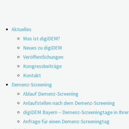
Zum
Aktuelles
Inhalt
Was ist digiDEM?
springen
Aktueller Wissensstand über die
Neues zu digiDEM
Veröffentlichungen
Alzheimerkrankheit: digiDEM
11.10.2024
26.11.2025
Kongressbeiträge
Wissenstest Alzheimer-Demenz
Kontakt
Hintergrund:
Für die zeitgerechte Einleitung von
Demenz-Screening
Maßnahmen der Diagnostik und Behandlung bei einer
Ablauf Demenz-Screening
Alzheimer Demenz ist eine hohe Gesundheitskompetenz
Anlaufstellen nach dem Demenz-Screening
notwendig [1]. Um die Gesundheitskompetenz in der
digiDEM Bayern – Demenz-Screeningtage in Ihre
Bevölkerung zu steigern ist der digiDEM Wissenstest
Anfrage für einen Demenz-Screeningtag
Alzheimer-Demenz entwickelt worden. Dieser basiert