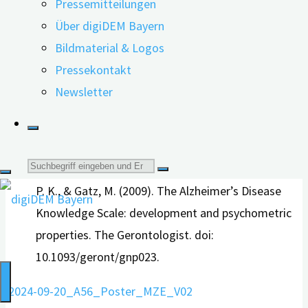
Pressemitteilungen
der Nutzer*innen durchgeführt. Die Datengrundlage sind
Über digiDEM Bayern
die Ergebnisse des
digiDEM Wissenstest Alzheimer-Demenz
.
Bildmaterial & Logos
Literaturverzeichnis:
Pressekontakt
Newsletter
Aihara Y, Maeda K. (2020). Dementia Literacy and
Willingness to Dementia Screening. Int J Environ
Res Public Health. doi: 10.3390/ijerph17218134.
Suche
Carpenter, B. D., Balsis, S., Otilingam, P. G., Hanson,
P. K., & Gatz, M. (2009). The Alzheimer’s Disease
nach:
Knowledge Scale: development and psychometric
properties. The Gerontologist. doi:
10.1093/geront/gnp023.
2024-09-20_A56_Poster_MZE_V02