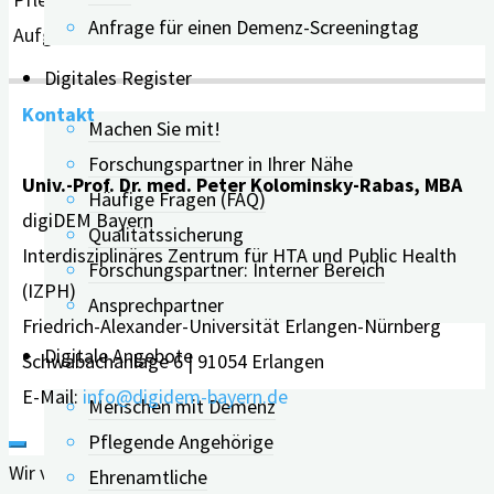
Anfrage für einen Demenz-Screeningtag
Aufgaben koordinieren.
Digitales Register
Kontakt
Machen Sie mit!
Forschungspartner in Ihrer Nähe
Univ.-Prof. Dr. med. Peter Kolominsky-Rabas, MBA
Häufige Fragen (FAQ)
digiDEM Bayern
Qualitätssicherung
Interdisziplinäres Zentrum für HTA und Public Health
Forschungspartner: Interner Bereich
(IZPH)
Ansprechpartner
Friedrich-Alexander-Universität Erlangen-Nürnberg
Digitale Angebote
Schwabachanlage 6 | 91054 Erlangen
E-Mail:
info@digidem-bayern.de
Menschen mit Demenz
Pflegende Angehörige
Wir verwenden Cookies auf unserer Website, um Ihnen die
Ehrenamtliche