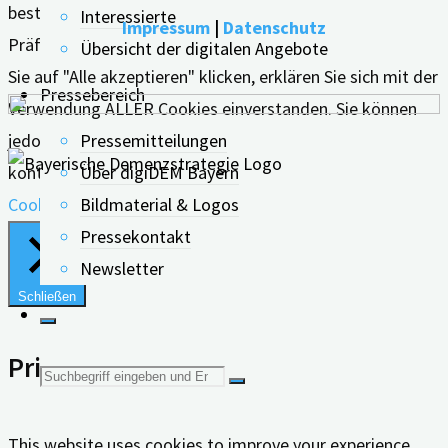
bestmögliche Erfahrung zu bieten, indem wir uns an Ihre
Interessierte
Impressum
|
Datenschutz
Präferenzen und wiederholten Besuche erinnern. Wenn
Übersicht der digitalen Angebote
Sie auf "Alle akzeptieren" klicken, erklären Sie sich mit der
Pressebereich
Verwendung ALLER Cookies einverstanden. Sie können
jedoch die "Cookie-Einstellungen" besuchen, um eine
Pressemitteilungen
kontrollierte Zustimmung zu erteilen.
Über digiDEM Bayern
Cookie Einstellungen
Alle Akzeptieren
Bildmaterial & Logos
Pressekontakt
Newsletter
Schließen
Privacy Overview
Suche
nach:
This website uses cookies to improve your experience