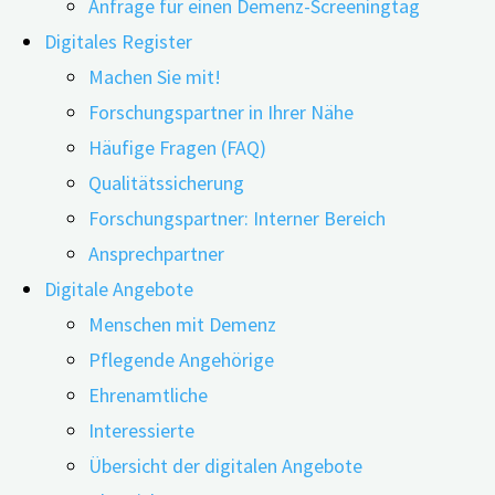
Anfrage für einen Demenz-Screeningtag
Digitales Register
Machen Sie mit!
Forschungspartner in Ihrer Nähe
Online-Pflegekurs
Häufige Fragen (FAQ)
Qualitätssicherung
Der Online-Pflegekurs “Alzheimer & Demenz” der
Forschungspartner: Interner Bereich
Töchter & Söhne Gesellschaft für digitale Helfer
Ansprechpartner
mbH richtet sich an pflegende Angehörige und
Digitale Angebote
ehrenamtlich Pflegende und vermittelt die wichtigsten
Menschen mit Demenz
Informationen und praktisches Wissen zur Pflege von
Pflegende Angehörige
Menschen mit Demenz im häuslichen Umfeld.
Ehrenamtliche
Kursteilnehmer*innen erhalten Hilfestellung zur eigenen
Interessierte
Entlastung und werden von einem Expertenrat begleitet,
Übersicht der digitalen Angebote
der ihre individuellen Fragen rund ums Thema Pflege