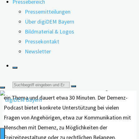
Pressebereich
beantwortet.
Pressemitteilungen
Über digiDEM Bayern
Bildmaterial & Logos
Pressekontakt
Demenz Podcast
Newsletter
Der kostenlose “Demenz-Podcast” des medhochzwei-
Verlags erscheint monatlich mit Informationen für alle,
Suche
die sich mit Demenz befassen. Jede Sendung behandelt
ein Thema und dauert etwa 30 Minuten. Der Demenz-
nach:
Podcast bietet konkrete Unterstützung bei vielen
Fragen von Angehörigen, etwa zur Kommunikation mit
Menschen mit Demenz, zu Möglichkeiten der
Freizeitgestaltung oder zu rechtlichen Belangen.