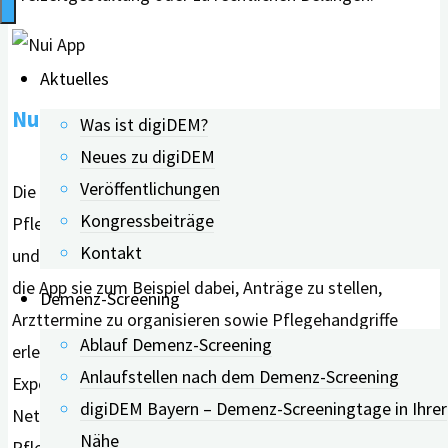
Aktuelles
Nui App
Was ist digiDEM?
Neues zu digiDEM
Veröffentlichungen
Die Pflege-App “Nui – Dein digitaler Begleiter durch den
Kongressbeiträge
Pflegealltag” der Nui Care GmbH, soll Pflegebedürftigen
Kontakt
und Angehörigen den Alltag erleichtern. So unterstützt
die App sie zum Beispiel dabei, Anträge zu stellen,
Demenz-Screening
Arzttermine zu organisieren sowie Pflegehandgriffe
Ablauf Demenz-Screening
erlernen und bietet persönliche Beratung durch
Anlaufstellen nach dem Demenz-Screening
Experten. Zudem können mehrere Personen ein
digiDEM Bayern – Demenz-Screeningtage in Ihrer
Netzwerk bilden und gemeinsam den Tagesablauf eines
Nähe
Pflegebedürftigen mit verschiedenen Terminen und