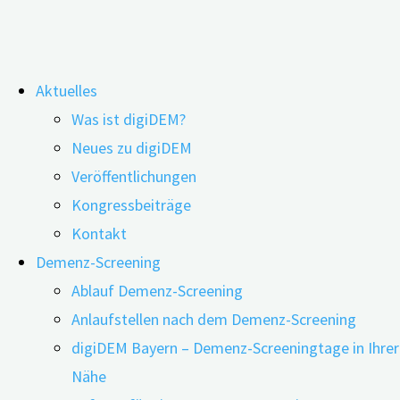
Zum
Aktuelles
Inhalt
Weitere Angebote
Was ist digiDEM?
springen
Neues zu digiDEM
Veröffentlichungen
Das Demenz-Forschungsprojekt digiDEM Bayern hatte
Kongressbeiträge
im Rahmen eines Open Innovation Wettbewerbs dazu
Kontakt
aufgerufen, sich mit digitalen Lösungen für Menschen
Demenz-Screening
mit Demenz, pflegende Angehörige, interessierte
Ablauf Demenz-Screening
Bürger*innen und ehrenamtliche Helfer*innen zu
Anlaufstellen nach dem Demenz-Screening
bewerben. Insgesamt wurden 19 Angebote eingereicht,
digiDEM Bayern – Demenz-Screeningtage in Ihrer
von denen eine Experten-Jury nun die drei Gewinner
Nähe
ausgewählt hat.