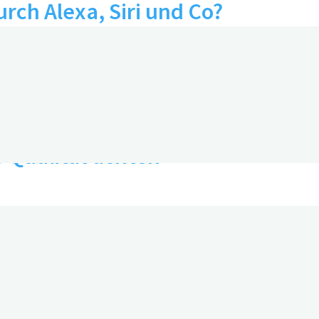
ch Alexa, Siri und Co?
 Qualität achten
für Demenz