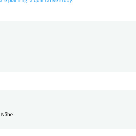
re planning: a qualitative study.
r Nähe