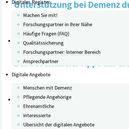
Unterstützung bei Demenz dur
Digitales Register
Machen Sie mit!
Forschungspartner in Ihrer Nähe
16.09.2021
Häufige Fragen (FAQ)
Qualitätssicherung
Forschungspartner: Interner Bereich
Bei Gesundheits-Apps auf die
Ansprechpartner
Digitale Angebote
15.09.2025
Menschen mit Demenz
Pflegende Angehörige
Ehrenamtliche
Interessierte
Einsamkeit als Risikofaktor 
Übersicht der digitalen Angebote