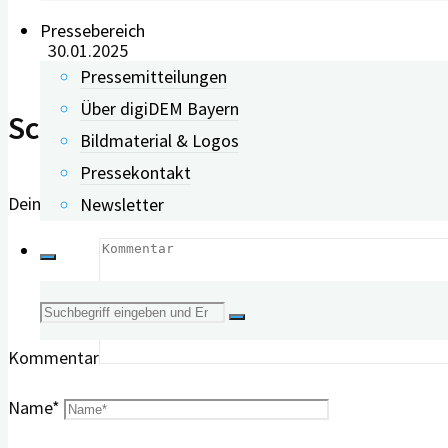
Pressebereich
30.01.2025
Pressemitteilungen
Über digiDEM Bayern
Schreibe einen Kommentar
Bildmaterial & Logos
Pressekontakt
Deine E-Mail-Adresse wird nicht veröffentlicht.
Erforderlich
Newsletter
Suche
Kommentar
nach:
Name
*