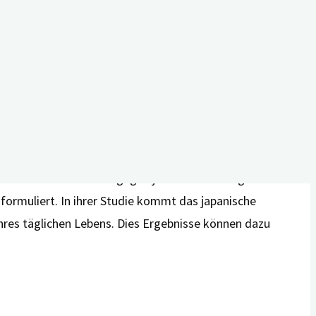
sablauf und ihre individuellen Aktivitäten selbst zu
mit etwas Angenehmen wie etwa Gartenarbeit zu
Gegenwart zu genießen. So sagte eine 87-jährige
r Teilnehmenden waren gegen jede Veränderung in ihrem
 formuliert. In ihrer Studie kommt das japanische
res täglichen Lebens. Dies Ergebnisse können dazu