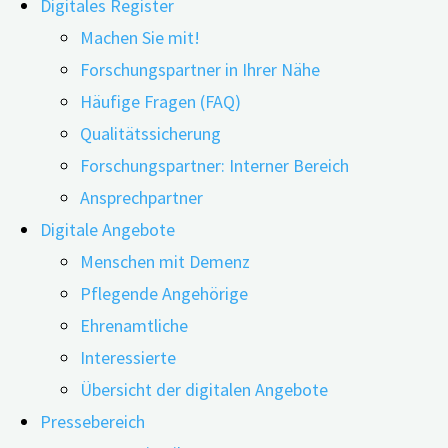
Digitales Register
Machen Sie mit!
Forschungspartner in Ihrer Nähe
Häufige Fragen (FAQ)
30.05.2022
11.06.2026
Qualitätssicherung
Japanische Forscher*innen haben die Alltagswünsch
Forschungspartner: Interner Bereich
emotionale Bedürfnisse, können diese in der Pfleg
Ansprechpartner
Digitale Angebote
Damit auch die individuellen Alltagswünsche älterer Men
Menschen mit Demenz
vertiefende Interviews mit Menschen mit leichter bis mi
Pflegende Angehörige
Wohlbefinden von Menschen mit Demenz gründet sich in 
Ehrenamtliche
etwas zu unternehmen. „Dies wurde als wichtigstes Bedür
Interessierte
den Teilnehmenden führte“, schreiben die Autor*innen.
Übersicht der digitalen Angebote
Pressebereich
Den Tagesablauf beibehalten und aktiv bleiben