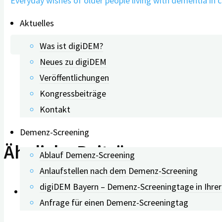
Everyday wishes of older people living with dementia in ca
Aktuelles
Was ist digiDEM?
Neues zu digiDEM
Veröffentlichungen
Kongressbeiträge
Kontakt
Demenz-Screening
Ähnliche Beiträge
Ablauf Demenz-Screening
Anlaufstellen nach dem Demenz-Screening
digiDEM Bayern – Demenz-Screeningtage in Ihre
Anfrage für einen Demenz-Screeningtag