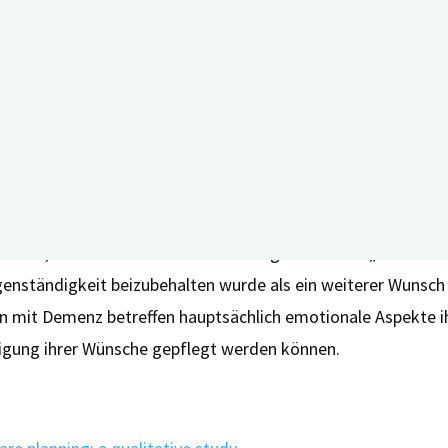
Foto: Shutterstock
Menschen mit Demenz
emenz. Was sie ebenso glücklich macht, ist, über ihren Tage
 ein Baseballspiel zu besuchen. Sich außerdem regelmäßig 
ägt genauso zum emotionalen Glück bei wie der Wunsch, die 
h, weil ich zwei Katzen habe.“
talten, wie sie es vor der Demenzdiagnose taten. „Viele de
igenständigkeit beizubehalten wurde als ein weiterer Wunsch
 mit Demenz betreffen hauptsächlich emotionale Aspekte ih
igung ihrer Wünsche gepflegt werden können.