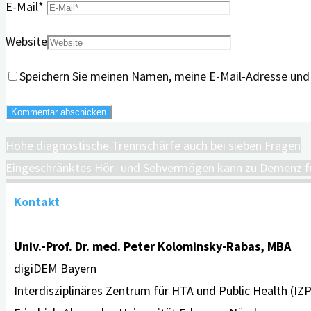
E-Mail
*
Website
Speichern Sie meinen Namen, meine E-Mail-Adresse und
Hohe diagnostische Trennschärfe auch bei sieben Fragen
Eingeschränktes Hör- und Sehvermögen kann zu Demenz f
Kontakt
Univ.-Prof. Dr. med. Peter Kolominsky-Rabas, MBA
digiDEM Bayern
Interdisziplinäres Zentrum für HTA und Public Health (IZ