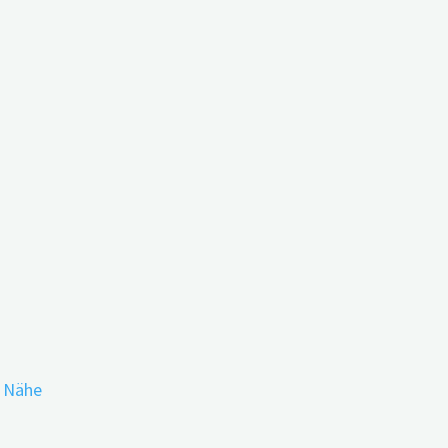
ich macht
r Nähe