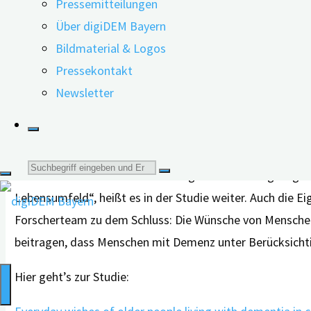
Pressemitteilungen
Nicht nur das Zusammenleben mit der Familie hat für 
Über digiDEM Bayern
eine große Bedeutung – unabhängig vom Schweregrad der D
Bildmaterial & Logos
entscheiden. Also zum Beispiel einkaufen zu gehen oder
Pressekontakt
beschäftigen oder einen Spaziergang zu unternehmen, tr
Newsletter
weibliche Befragte: „Ich bin jetzt beschäftigt und glücklic
Eigenständigkeit bewahren
Suche
Trotz Demenz möchten die Befragten ihren Alltag so ges
Lebensumfeld“, heißt es in der Studie weiter. Auch die E
nach:
Forscherteam zu dem Schluss: Die Wünsche von Menschen
beitragen, dass Menschen mit Demenz unter Berücksicht
Hier geht’s zur Studie: