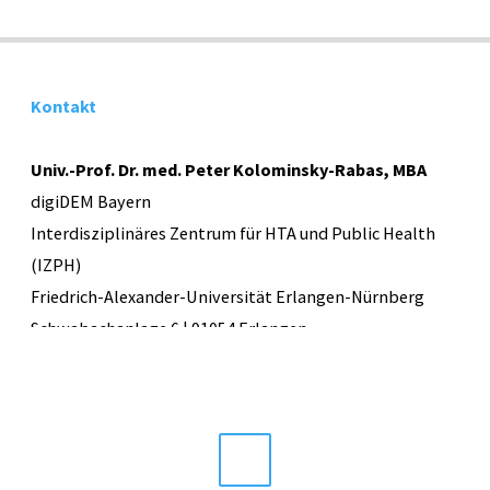
Demenz:
Wie
Kontakt
kann
Teilhabe
Univ.-Prof. Dr. med. Peter Kolominsky-Rabas, MBA
digiDEM Bayern
gelingen?"
Interdisziplinäres Zentrum für HTA und Public Health
(IZPH)
Friedrich-Alexander-Universität Erlangen-Nürnberg
Schwabachanlage 6 | 91054 Erlangen
E-Mail:
info@digidem-bayern.de