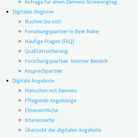
Anfrage für einen Demenz-Screeningtag
Digitales Register
Machen Sie mit!
Forschungspartner in Ihrer Nähe
Häufige Fragen (FAQ)
Qualitätssicherung
Hunde gelten als treuer Begleiter des Menschen. Was
Forschungspartner: Interner Bereich
die Vierbeiner bei der Therapie von Menschen mit
Ansprechpartner
Demenz bewirken, untersuchte ein Forscherteam aus
Digitale Angebote
Norddeutschland. Ob in Heimen oder anderen
Menschen mit Demenz
Pflegeeinrichtungen: Der Einsatz von Hunden bei der
Pflegende Angehörige
Therapie ist bewährte Praxis und hat seinen Grund.
Ehrenamtliche
Schreitet die Demenzerkrankung fort, sind Pflegende
Interessierte
und …
Übersicht der digitalen Angebote