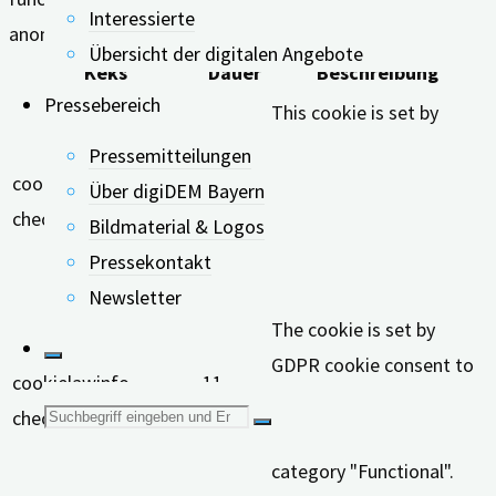
Interessierte
anonymously.
Übersicht der digitalen Angebote
Keks
Dauer
Beschreibung
Pressebereich
This cookie is set by
GDPR Cookie Consent
Pressemitteilungen
cookielawinfo-
11
plugin. The cookie is used
Über digiDEM Bayern
checkbox-analytics
months
to store the user consent
Bildmaterial & Logos
for the cookies in the
Pressekontakt
category "Analytics".
Newsletter
The cookie is set by
GDPR cookie consent to
cookielawinfo-
11
record the user consent
Suche
checkbox-functional
months
for the cookies in the
category "Functional".
nach: