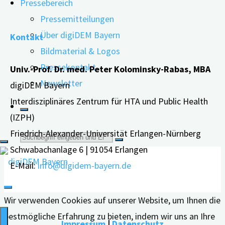
Pressebereich
"Wie
weiterlesen
Pressemitteilungen
Therapiehunde
Über digiDEM Bayern
Kontakt
bei
Bildmaterial & Logos
Demenz
Pressekontakt
Univ.-Prof. Dr. med. Peter Kolominsky-Rabas, MBA
helfen"
Newsletter
digiDEM Bayern
Interdisziplinäres Zentrum für HTA und Public Health
(IZPH)
Friedrich-Alexander-Universität Erlangen-Nürnberg
Suche
Schwabachanlage 6 | 91054 Erlangen
E-Mail:
info@digidem-bayern.de
nach:
Wir verwenden Cookies auf unserer Website, um Ihnen die
bestmögliche Erfahrung zu bieten, indem wir uns an Ihre
Impressum
|
Datenschutz