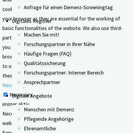
Anfrage für einen Demenz-Screeningtag
cookies that are categorized as necessary are stored on
your browser as they are essential for the working of
Digitales Register
basic functionalities of the website. We also use third-
Machen Sie mit!
party cookies that help us analyze and understand how
Forschungspartner in Ihrer Nähe
you use this website. These cookies will be stored in your
Häufige Fragen (FAQ)
browser only with your consent. You also have the option
Qualitätssicherung
to opt-out of these cookies. But opting out of some of
Forschungspartner: Interner Bereich
these cookies may affect your browsing experience.
Ansprechpartner
Necessary
Necessary
Digitale Angebote
immer aktiv
Menschen mit Demenz
Necessary cookies are absolutely essential for the
Pflegende Angehörige
website to function properly. These cookies ensure basic
Ehrenamtliche
functionalities and security features of the website,