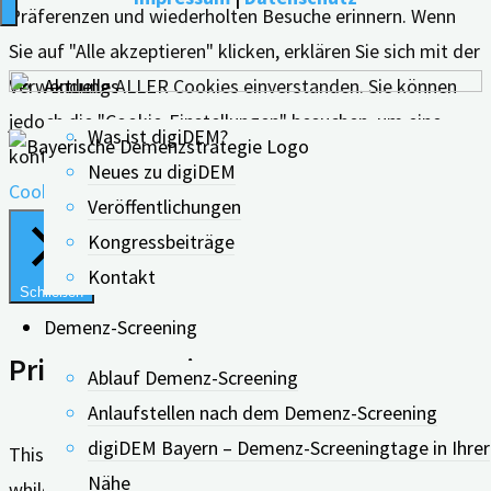
Präferenzen und wiederholten Besuche erinnern. Wenn
Sie auf "Alle akzeptieren" klicken, erklären Sie sich mit der
Verwendung ALLER Cookies einverstanden. Sie können
Aktuelles
jedoch die "Cookie-Einstellungen" besuchen, um eine
Was ist digiDEM?
kontrollierte Zustimmung zu erteilen.
Neues zu digiDEM
Cookie Einstellungen
Alle Akzeptieren
Veröffentlichungen
Kongressbeiträge
Kontakt
Schließen
Demenz-Screening
Privacy Overview
Ablauf Demenz-Screening
Anlaufstellen nach dem Demenz-Screening
digiDEM Bayern – Demenz-Screeningtage in Ihrer
This website uses cookies to improve your experience
Nähe
while you navigate through the website. Out of these, the