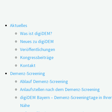
Zum
Aktuelles
Inhalt
Schlagwort:
Stressfaktor
Was ist digiDEM?
springen
Neues zu digiDEM
Veröffentlichungen
Wie Therapiehunde bei Demenz helfen
Kongressbeiträge
Kontakt
Demenz-Screening
24.03.2022
11.06.2026
Ablauf Demenz-Screening
Anlaufstellen nach dem Demenz-Screening
digiDEM Bayern – Demenz-Screeningtage in Ihrer
Nähe