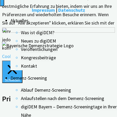
bestmögliche Erfahrung zu bieten, indem wir uns an Ihre
Impressum
|
Datenschutz
Präferenzen und wiederholten Besuche erinnern. Wenn
Aktuelles
Sie auf "Alle akzeptieren" klicken, erklären Sie sich mit der
Verwendung ALLER Cookies einverstanden. Sie können
Was ist digiDEM?
jedoch die "Cookie-Einstellungen" besuchen, um eine
Neues zu digiDEM
kontrollierte Zustimmung zu erteilen.
Veröffentlichungen
Cookie Einstellungen
Alle Akzeptieren
Kongressbeiträge
Kontakt
Demenz-Screening
Schließen
Ablauf Demenz-Screening
Privacy Overview
Anlaufstellen nach dem Demenz-Screening
digiDEM Bayern – Demenz-Screeningtage in Ihrer
Nähe