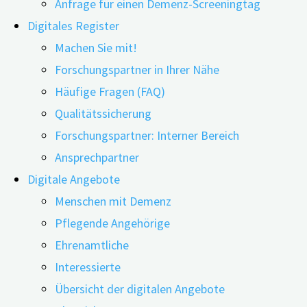
Anfrage für einen Demenz-Screeningtag
Digitales Register
Machen Sie mit!
Forschungspartner in Ihrer Nähe
Häufige Fragen (FAQ)
Qualitätssicherung
Forschungspartner: Interner Bereich
Ansprechpartner
Gespräche zwischen Menschen mit Demenz und
Digitale Angebote
Robotern – bei vielen löst dieses Bild ein mulmiges
Menschen mit Demenz
Gefühl aus. Eine Studie kommt allerdings zu positiven
Pflegende Angehörige
Ergebnissen: Insbesondere durch den Einsatz von
Ehrenamtliche
Gesprächsstrategien hätten die Probanden die
Interessierte
Unterhaltungen mit Robotern genossen und seien sogar
Übersicht der digitalen Angebote
zu längeren Gesprächen animiert worden. Grundsätzlich