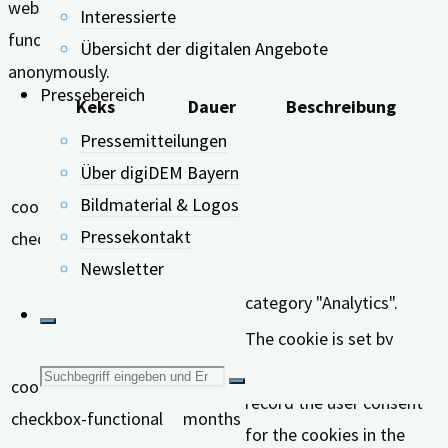
website to function properly. These cookies ensure basic
Interessierte
functionalities and security features of the website,
Übersicht der digitalen Angebote
anonymously.
Pressebereich
Keks
Dauer
Beschreibung
Pressemitteilungen
This cookie is set by
Über digiDEM Bayern
GDPR Cookie Consent
Bildmaterial & Logos
cookielawinfo-
11
plugin. The cookie is used
Pressekontakt
checkbox-analytics
months
to store the user consent
Newsletter
for the cookies in the
category "Analytics".
The cookie is set by
GDPR cookie consent to
Suche
cookielawinfo-
11
record the user consent
checkbox-functional
months
nach:
for the cookies in the