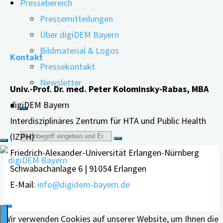
Pressebereich
haben Roboter nach …
Pressemitteilungen
"Gesprächsstrategien
weiterlesen
Über digiDEM Bayern
für
Bildmaterial & Logos
Kontakt
Roboter
Pressekontakt
im
Newsletter
Univ.-Prof. Dr. med. Peter Kolominsky-Rabas, MBA
Umgang
digiDEM Bayern
mit
Interdisziplinäres Zentrum für HTA und Public Health
Menschen
Suche
(IZPH)
mit
Friedrich-Alexander-Universität Erlangen-Nürnberg
Demenz"
nach:
Schwabachanlage 6 | 91054 Erlangen
E-Mail:
info@digidem-bayern.de
Wir verwenden Cookies auf unserer Website, um Ihnen die