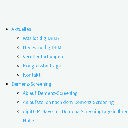
Zum
Aktuelles
Inhalt
Schlagwort:
Pflegenotstand
Was ist digiDEM?
springen
Neues zu digiDEM
Veröffentlichungen
Gesprächsstrategien für Roboter im
Kongressbeiträge
Umgang mit Menschen mit Demenz
Kontakt
Demenz-Screening
Ablauf Demenz-Screening
Anlaufstellen nach dem Demenz-Screening
03.12.2019
03.12.2019
digiDEM Bayern – Demenz-Screeningtage in Ihrer
Nähe