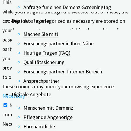
This website uses cookies to improve your experience
Anfrage für einen Demenz-Screeningtag
while you navigate through the website. Out of these, the
Digitales Register
cookies that are categorized as necessary are stored on
your browser as they are essential for the working of
Machen Sie mit!
basic functionalities of the website. We also use third-
Forschungspartner in Ihrer Nähe
party cookies that help us analyze and understand how
Häufige Fragen (FAQ)
you use this website. These cookies will be stored in your
Qualitätssicherung
browser only with your consent. You also have the option
Forschungspartner: Interner Bereich
to opt-out of these cookies. But opting out of some of
Ansprechpartner
these cookies may affect your browsing experience.
Digitale Angebote
Necessary
Necessary
Menschen mit Demenz
immer aktiv
Pflegende Angehörige
Necessary cookies are absolutely essential for the
Ehrenamtliche