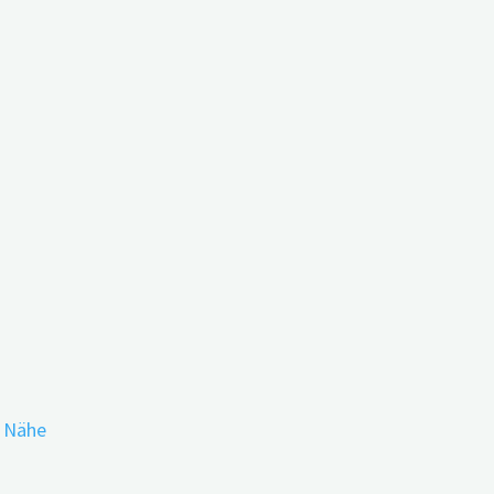
sorgung stärkt
r Nähe