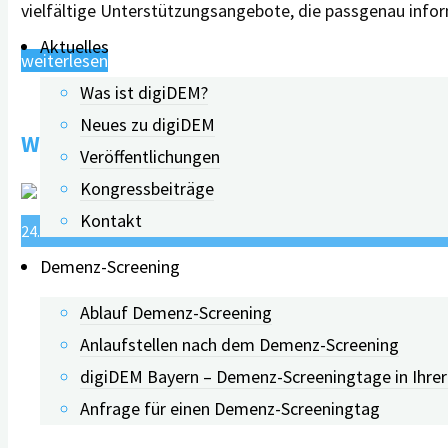
vielfältige Unterstützungsangebote, die passgenau infor
Aktuelles
"Wie
weiterlesen
„DEMAND“
Was ist digiDEM?
passgenau
Neues zu digiDEM
Webinar: DemenzGuide: die App für Angehö
die
Veröffentlichungen
Demenzversorgung
Kongressbeiträge
stärkt"
Kontakt
24.05.2022
16.07.2026
Demenz-Screening
Ablauf Demenz-Screening
Anlaufstellen nach dem Demenz-Screening
digiDEM Bayern – Demenz-Screeningtage in Ihre
Anfrage für einen Demenz-Screeningtag