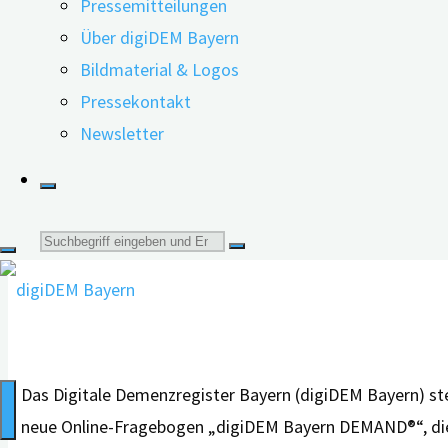
Pressemitteilungen
Demenzversorgung
Über digiDEM Bayern
stärkt"
09.05.2023
31.05.2023
Bildmaterial & Logos
Pressekontakt
Newsletter
Suche
nach:
Das Digitale Demenzregister Bayern (digiDEM Bayern) ste
neue Online-Fragebogen „digiDEM Bayern DEMAND®“, die 