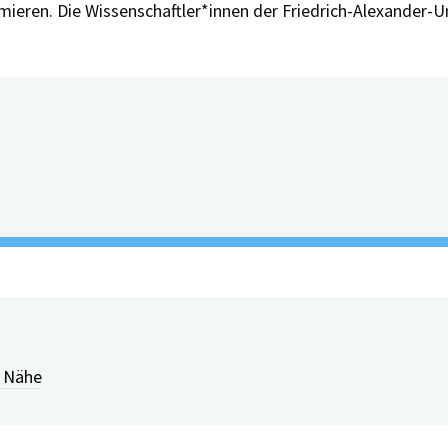
mieren. Die Wissenschaftler*innen der Friedrich-Alexander-
rige – mit Dr. Maria Kotulek
r Nähe