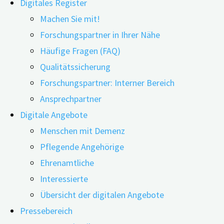
Digitales Register
Machen Sie mit!
Forschungspartner in Ihrer Nähe
Häufige Fragen (FAQ)
Qualitätssicherung
Forschungspartner: Interner Bereich
Ansprechpartner
Das Digitale Demenzregister Bayern (digiDEM Bayern) ste
Digitale Angebote
neue Online-Fragebogen „digiDEM Bayern DEMAND®“, die 
Menschen mit Demenz
vielfältige Unterstützungsangebote, die passgenau infor
Pflegende Angehörige
Ehrenamtliche
"Wie
weiterlesen
Interessierte
„DEMAND“
Übersicht der digitalen Angebote
passgenau
Wie „DEMAND“ passgenau die Demenzver
Pressebereich
die