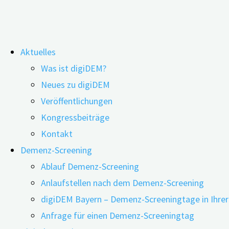
Zum
Aktuelles
Inhalt
Schlagwort:
Pflegebedarf
Was ist digiDEM?
springen
Neues zu digiDEM
Veröffentlichungen
Kongressbeiträge
Wie „DEMAND“ passgenau die Demenzver
Kontakt
Demenz-Screening
Ablauf Demenz-Screening
09.05.2023
24.06.2026
Anlaufstellen nach dem Demenz-Screening
digiDEM Bayern – Demenz-Screeningtage in Ihre
Anfrage für einen Demenz-Screeningtag