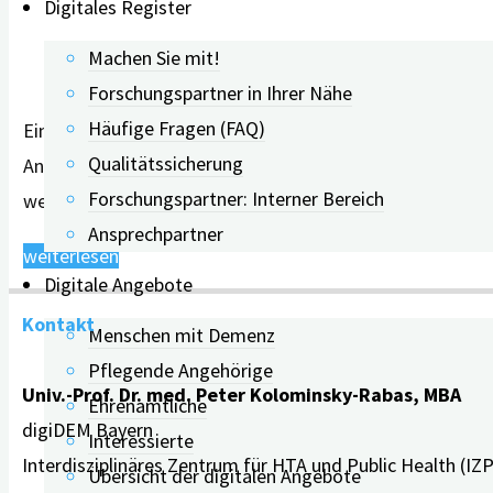
Digitales Register
Machen Sie mit!
Forschungspartner in Ihrer Nähe
Häufige Fragen (FAQ)
Eine Demenzdiagnose stellt Betroffene und Angehörige v
Qualitätssicherung
Angehörigen besonders heraus. Außerdem müssen sich die
Forschungspartner: Interner Bereich
wechselhafter Stimmung des Betroffenen auseinanderset
Ansprechpartner
"Webinar:
weiterlesen
Digitale Angebote
DemenzGuide:
Kontakt
die
Menschen mit Demenz
App
Pflegende Angehörige
Univ.-Prof. Dr. med. Peter Kolominsky-Rabas, MBA
für
Ehrenamtliche
digiDEM Bayern
Angehörige
Interessierte
Interdisziplinäres Zentrum für HTA und Public Health (IZ
–
Übersicht der digitalen Angebote