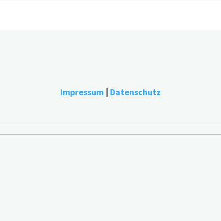
bestmögliche Erfahrung zu bieten, indem wir uns an Ihre Pr
endung ALLER Cookies einverstanden. Sie können jedoch die "
Impressum
|
Datenschutz