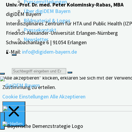
Pressemitteilungen
Univ.-Prof. Dr. med. Peter Kolominsky-Rabas, MBA
Demenzen
Über digiDEM Bayern
digiDEM Bayern
–
Bildmaterial & Logos
Interdisziplinäres Zentrum für HTA und Public Health (IZ
Evidenzbasierte
Pressekontakt
Friedrich-Alexander-Universität Erlangen-Nürnberg
Handlungsempfehlungen"
Newsletter
Schwabachanlage 6 | 91054 Erlangen
E-Mail:
info@digidem-bayern.de
Wir verwenden Cookies auf unserer Website, um Ihnen die 
Suche
"Alle akzeptieren" klicken, erklären Sie sich mit der Verw
Zustimmung zu erteilen.
nach:
Cookie Einstellungen
Alle Akzeptieren
Schließen