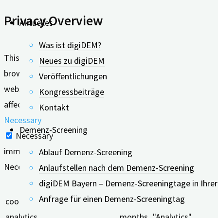
Privacy Overview
Aktuelles
Was ist digiDEM?
This website uses cookies to improve your experience whil
Neues zu digiDEM
browser as they are essential for the working of basic func
Veröffentlichungen
website. These cookies will be stored in your browser only
Kongressbeiträge
affect your browsing experience.
Kontakt
Necessary
Demenz-Screening
Necessary
immer aktiv
Ablauf Demenz-Screening
Necessary cookies are absolutely essential for the website
Anlaufstellen nach dem Demenz-Screening
digiDEM Bayern – Demenz-Screeningtage in Ihre
Keks
Dauer
Anfrage für einen Demenz-Screeningtag
cookielawinfo-checkbox-
11
This cookie is se
analytics
months
"Analytics".