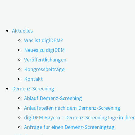
Zum
Aktuelles
Inhalt
Schlagwort:
Handlungsempfehlu
Was ist digiDEM?
springen
Neues zu digiDEM
Veröffentlichungen
Kongressbeiträge
Die neue S3-Leitlinie Demenzen – Evide
Kontakt
Demenz-Screening
Ablauf Demenz-Screening
22.03.2024
22.03.2024
Anlaufstellen nach dem Demenz-Screening
digiDEM Bayern – Demenz-Screeningtage in Ihre
Anfrage für einen Demenz-Screeningtag