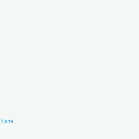
ngen
nzbasierte Handlungsempfehlungen
r Nähe