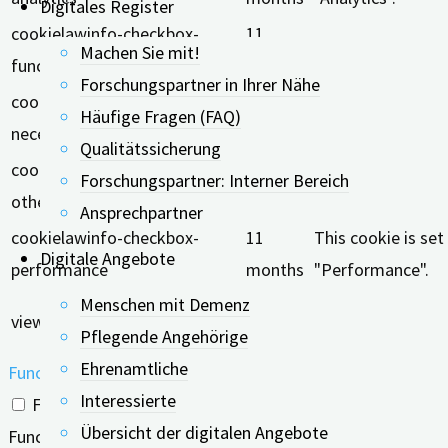
Digitales Register
cookielawinfo-checkbox-
11
The cookie is set
Machen Sie mit!
functional
months
Forschungspartner in Ihrer Nähe
cookielawinfo-checkbox-
11
This cookie is se
Häufige Fragen (FAQ)
necessary
months
"Necessary".
Qualitätssicherung
cookielawinfo-checkbox-
11
Forschungspartner: Interner Bereich
This cookie is se
others
months
Ansprechpartner
cookielawinfo-checkbox-
11
This cookie is se
Digitale Angebote
performance
months
"Performance".
Menschen mit Demenz
11
The cookie is set
viewed_cookie_policy
Pflegende Angehörige
months
does not store an
Ehrenamtliche
Functional
Interessierte
Functional
Übersicht der digitalen Angebote
Functional cookies help to perform certain functionalities 