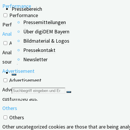
Performance
Pressebereich
Performance
Pressemitteilungen
Performance cookies are used to understand and analyze the
Über digiDEM Bayern
Analytics
Bildmaterial & Logos
Analytics
Pressekontakt
Analytical cookies are used to understand how visitors inte
Newsletter
source, etc.
Advertisement
Advertisement
Advertisement cookies are used to provide visitors with r
Suche
customized ads.
nach:
Others
Others
Other uncategorized cookies are those that are being analy