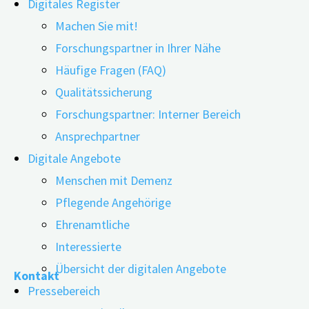
Digitales Register
Machen Sie mit!
Forschungspartner in Ihrer Nähe
Häufige Fragen (FAQ)
Qualitätssicherung
Forschungspartner: Interner Bereich
Ansprechpartner
Demenzerkrankungen erkennen, behandeln und vorbeugen: W
Digitale Angebote
Demenzen‘ vom November 2023. Mit Hilfe konkreter Hand
Menschen mit Demenz
Leitlinie richtet sich an alle Berufsgruppen, die in der
Pflegende Angehörige
Ehrenamtliche
"Die
weiterlesen
Interessierte
neue
Übersicht der digitalen Angebote
Kontakt
S3-
Pressebereich
Leitlinie