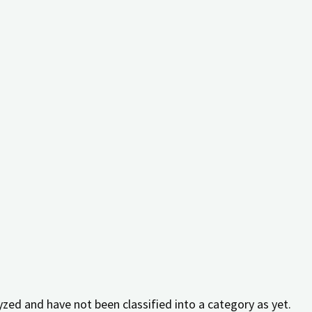
 key performance indexes of the website which helps in deli
ract with the website. These cookies help provide informatio
elevant ads and marketing campaigns. These cookies track vi
zed and have not been classified into a category as yet.