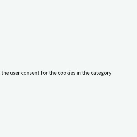
ookies in the category "Functional".
e the user consent for the cookies in the category
 the user consent for the cookies in the category "Other.
 the user consent for the cookies in the category
her or not user has consented to the use of cookies. It
orms, collect feedbacks, and other third-party features.