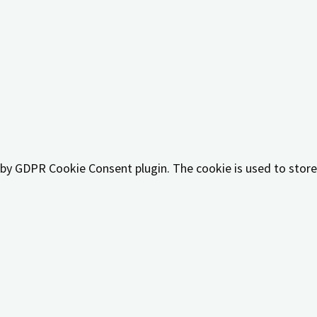
 by GDPR cookie consent to record the user consent for the c
t by GDPR Cookie Consent plugin. The cookies is used to stor
t by GDPR Cookie Consent plugin. The cookie is used to store
t by GDPR Cookie Consent plugin. The cookie is used to store
 by the GDPR Cookie Consent plugin and is used to store whet
y personal data.
like sharing the content of the website on social media platf