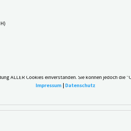
PH)
bestmögliche Erfahrung zu bieten, indem wir uns an Ihre Pr
endung ALLER Cookies einverstanden. Sie können jedoch die "
Impressum
|
Datenschutz