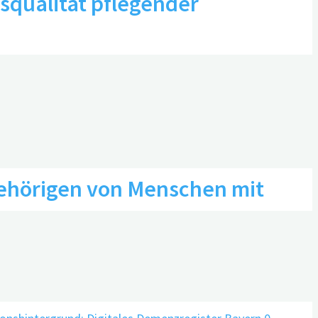
squalität pflegender
0
gehörigen von Menschen mit
yern