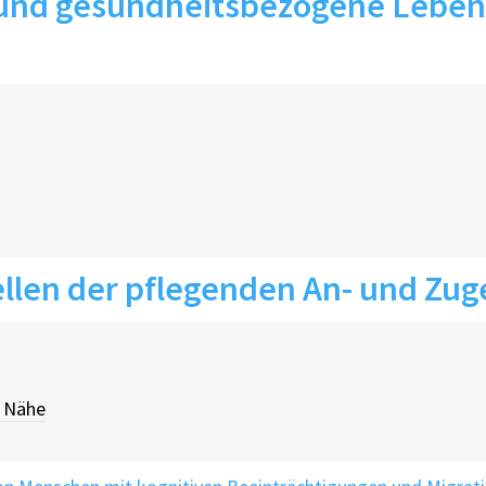
 und gesundheitsbezogene Leben
llen der pflegenden An- und Zu
en: Digitales Demenzregister Ba
r Nähe