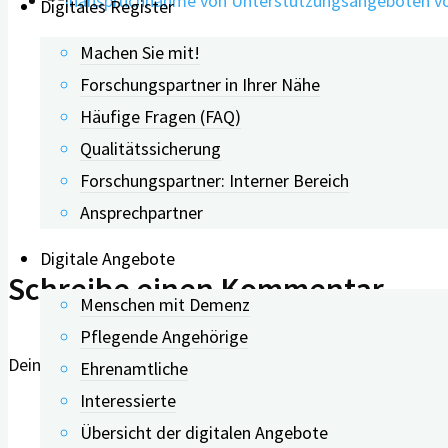
Digitales Register
Machen Sie mit!
Inanspruchnahme von Unters
Forschungspartner in Ihrer Nähe
Häufige Fragen (FAQ)
Beeinträchtigungen und Migr
Qualitätssicherung
Forschungspartner: Interner Bereich
05.10.2023
Ansprechpartner
Digitale Angebote
Schreibe einen Kommentar
Menschen mit Demenz
Pflegende Angehörige
Deine E-Mail-Adresse wird nicht veröffentlicht.
Erforderlich
Ehrenamtliche
Interessierte
Übersicht der digitalen Angebote