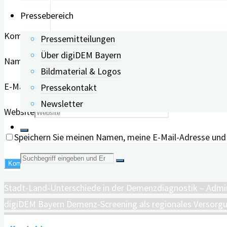
Pressebereich
Kommentar
Pressemitteilungen
Über digiDEM Bayern
Name
*
Bildmaterial & Logos
E-Mail
*
Pressekontakt
Newsletter
Website
Speichern Sie meinen Namen, meine E-Mail-Adresse und
Suche
nach:
Stadt-Land-Unterschiede in der Demenzdiagnostik – Admin
digiDEM Bayern Demenz-Screening als regionales Versor