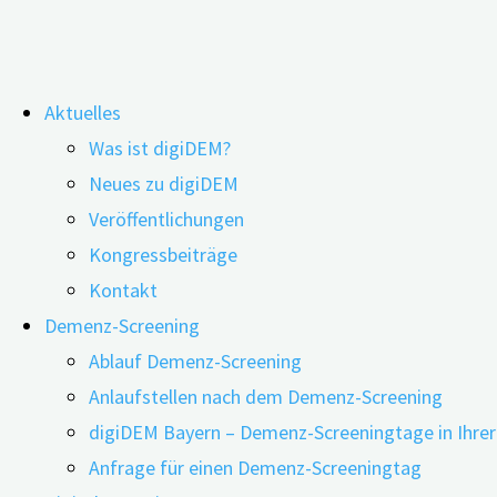
Zum
Aktuelles
Inhalt
Soziale Isolation bei Menschen mi
Was ist digiDEM?
springen
Neues zu digiDEM
einem Bevölkerungsregister: dig
Veröffentlichungen
Kongressbeiträge
23.09.2025
24.11.2025
Kontakt
Hintergrund
: In Deutschland waren laut aktuellen Hochr
Demenz-Screening
der sozialen Netzwerke, gehört zu den modifizierbaren R
Ablauf Demenz-Screening
älterer Menschen setzten sich dabei zumeist aus Famili
Anlaufstellen nach dem Demenz-Screening
unterschiedliche Art und Weise beeinflussen.
digiDEM Bayern – Demenz-Screeningtage in Ihre
Anfrage für einen Demenz-Screeningtag
Zielsetzung
: Ziel dieser Studie ist es, den Einfluss de