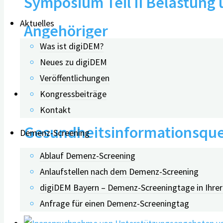
Symposium Teil II Belastung
Aktuelles
Angehöriger
Was ist digiDEM?
Neues zu digiDEM
01.10.2022
Veröffentlichungen
Kongressbeiträge
Kontakt
Gesundheitsinformationsque
Demenz-Screening
Ablauf Demenz-Screening
kognitiven Beeinträchtigung
Anlaufstellen nach dem Demenz-Screening
digiDEM Bayern – Demenz-Screeningtage in Ihre
11.10.2024
Anfrage für einen Demenz-Screeningtag