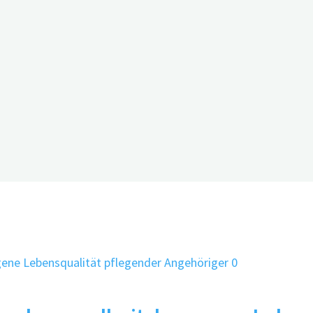
el A, et al. Digital Dementia Registry Bavaria-digiDEM Bayern
3.
r Versorgungsforschung am 23.09.2025
0