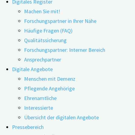
Digitales Register
Machen Sie mit!
Friedrich-Alexander-
Forschungspartner in Ihrer Nähe
Universität Erlangen-
Häufige Fragen (FAQ)
Nürnberg
Qualitätssicherung
17.02.2022
11.06.2026
Interdisziplinäres Zentrum
Forschungspartner: Interner Bereich
für HTA und Public Health
Schreitet eine
Ansprechpartner
(IZPH)
Demenzerkrankung fort,
Digitale Angebote
digiDEM Bayern
bedeutet dies für
Menschen mit Demenz
Schwabachanlage 6 |
Betroffene ab einem
Pflegende Angehörige
91054 Erlangen
bestimmten Zeitpunkt: Das
Ehrenamtliche
E-Mail:
info@digidem-
Auto bleibt fortan in der
Interessierte
bayern.de
Garage. Doch wie lässt sich
Übersicht der digitalen Angebote
die Fahrtauglichkeit
Impressum
|
Pressebereich
zuverlässig überprüfen?
Datenschutz