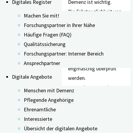
Digitales Register
Die Fahrtauglichkeit von
Machen Sie mit!
Menschen mit kognitiven
Forschungspartner in Ihrer Nähe
Beeinträchtigungen sollte
Häufige Fragen (FAQ)
durch eine Kombination aus
Qualitätssicherung
theorie- und
Forschungspartner: Interner Bereich
praxisbasierten Methoden
Ansprechpartner
engmaschig überprüft
Digitale Angebote
werden.
Foto: Shutterstock
Menschen mit Demenz
Wissenschaftlich ist erwiesen,
Pflegende Angehörige
dass die ersten Anzeichen
Ehrenamtliche
einer Demenz sich schon sehr
Interessierte
früh bemerkbar machen: Wie
Übersicht der digitalen Angebote