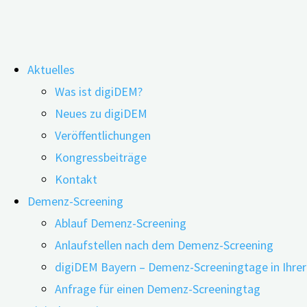
Zum
Aktuelles
Inhalt
Der Mix aus Praxis und Theorie
Was ist digiDEM?
springen
Neues zu digiDEM
macht’s
Veröffentlichungen
Kongressbeiträge
Presse
Kontakt
Pressemitteilungen
Demenz-Screening
Über digiDEM Bayern
Ablauf Demenz-Screening
Bildmaterial & Logos
Anlaufstellen nach dem Demenz-Screening
Pressespiegel
digiDEM Bayern – Demenz-Screeningtage in Ihre
Pressekontakt
Anfrage für einen Demenz-Screeningtag
Newsletter