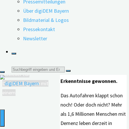
Pressemitteilungen
Wissenschaftler*innen am
Über digiDEM Bayern
Interdisziplinären Zentrum
Bildmaterial & Logos
für Health Technology
Pressekontakt
Assessment (HTA) und
Newsletter
Public Health der Friedrich-
400 Teilnehmende in
Alexander-Universität
digiDEM Bayern
Erlangen-Nürnberg (FAU)
eingeschlossen
Suche
haben dazu neue
Schneller zur
Erkenntnisse gewonnen
.
Demenzdiagnose mit
nach:
einem
Das Autofahren klappt schon
noch! Oder doch nicht? Mehr
als 1,6 Millionen Menschen mit
Demenz leben derzeit in