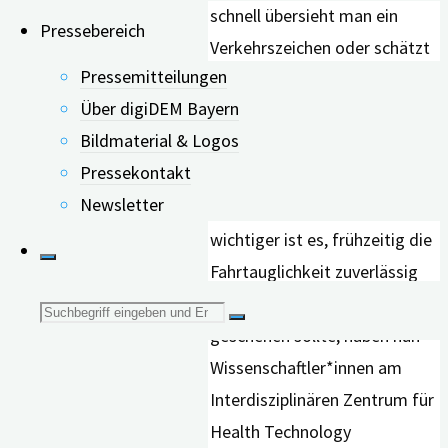
schnell übersieht man ein
Pressebereich
Verkehrszeichen oder schätzt
Pressemitteilungen
die Geschwindigkeit falsch
Über digiDEM Bayern
ein. Im Straßenverkehr
Bildmaterial & Logos
können solche kognitiven
Pressekontakt
Einschränkungen fatale
Newsletter
Auswirkungen haben. Umso
wichtiger ist es, frühzeitig die
Fahrtauglichkeit zuverlässig
überprüfen zu lassen. Wie dies
Suche
geschehen sollte, haben nun
Wissenschaftler*innen am
nach:
Interdisziplinären Zentrum für
Health Technology