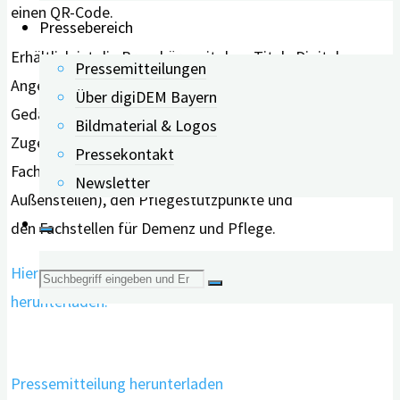
einen QR-Code.
Pressebereich
Erhältlich ist die Broschüre mit dem Titel „Digitale
Pressemitteilungen
Angebote für Menschen mit
Über digiDEM Bayern
Gedächtnisbeeinträchtigungen und ihre An- und
Bildmaterial & Logos
Zugehörigen“ bei folgenden Stellen in Bayern: den
Pressekontakt
Fachstellen für pflegende Angehörige (Haupt- und
Newsletter
Außenstellen), den Pflegestützpunkte und
den Fachstellen für Demenz und Pflege.
Hier können Sie die Broschüre direkt von der Startseite
Suche
herunterladen.
nach:
Pressemitteilung herunterladen