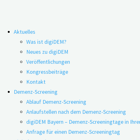
Zum
Aktuelles
Inhalt
Was ist digiDEM?
springen
Neue Demenz-Broschüre informiert
Neues zu digiDEM
Veröffentlichungen
über digitale Angebote
Kongressbeiträge
Kontakt
Demenz-Screening
Ablauf Demenz-Screening
Anlaufstellen nach dem Demenz-Screening
digiDEM Bayern – Demenz-Screeningtage in Ihre
Anfrage für einen Demenz-Screeningtag