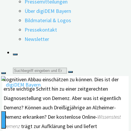
Pressemitteilungen
Über digiDEM Bayern
Bildmaterial & Logos
Pressekontakt
Guter Rat ist meist teuer, wenn zum Beispiel die Oma
Newsletter
nicht mehr weiß, welcher Tag und Monat es ist. Hier
kann der
digiDEM Bayern-Fragebogen Beurteilung der
Gedächtnisleistung
weiterhelfen. Er ermöglicht es
Suche
nahestehenden Personen von Betroffenen, deren
kognitiven Abbau einschätzen zu können. Dies ist der
nach:
erste wichtige Schritt hin zu einer zeitgerechten
Diagnosestellung von Demenz. Aber was ist eigentlich
Demenz? Können auch Dreißigjährige an Alzheimer-
Demenz erkranken? Der kostenlose Online-
Wissenstest
Demenz
trägt zur Aufklärung bei und liefert