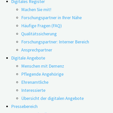
Digitales Register
Machen Sie mit!
Forschungspartner in Ihrer Nähe
Häufige Fragen (FAQ)
15.05.2023
31.05.2023
Qualitätssicherung
Forschungspartner: Interner Bereich
Mit einer neuen Broschüre im Kompaktformat
Ansprechpartner
informiert das Digitale Demenzregister Bayern
Digitale Angebote
(digiDEM Bayern) über seine vielfältigen digitalen
Menschen mit Demenz
Angebote für Menschen mit kognitiven
Pflegende Angehörige
Einschränkungen und Demenz, pflegende
Ehrenamtliche
Angehörige, ehrenamtlich Helfende und
Interessierte
Interessierte. Die Broschüre ist kostenfrei erhältlich
Übersicht der digitalen Angebote
und kann auch als PDF-Dokument heruntergeladen
Pressebereich
werden.