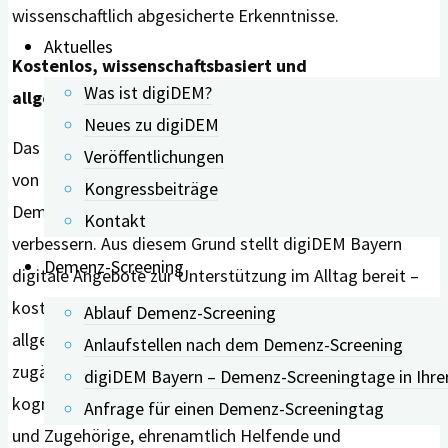
wissenschaftlich abgesicherte Erkenntnisse.
Aktuelles
Kostenlos, wissenschaftsbasiert und
Was ist digiDEM?
allgemeinverständlich
Neues zu digiDEM
Das Ziel von digiDEM Bayern ist es, die Lebenssituation
Veröffentlichungen
von Menschen mit Gedächtnisbeeinträchtigungen und
Kongressbeiträge
Demenz und ihren pflegenden An- und Zugehörigen zu
Kontakt
verbessern. Aus diesem Grund stellt digiDEM Bayern
Demenz-Screening
digitale Angebote zur Unterstützung im Alltag bereit –
kostenlos, wissenschaftsbasiert, jederzeit nutzbar,
Ablauf Demenz-Screening
allgemeinverständlich aufbereitet und leicht
Anlaufstellen nach dem Demenz-Screening
zugänglich. Die Angebote richten sich an Menschen mit
digiDEM Bayern – Demenz-Screeningtage in Ihre
kognitiven Einschränkungen und Demenz, pflegende An-
Anfrage für einen Demenz-Screeningtag
und Zugehörige, ehrenamtlich Helfende und