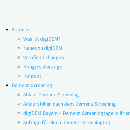
Zum
Aktuelles
Inhalt
Lecanemab: digiDEM Bayern berec
Was ist digiDEM?
springen
Neues zu digiDEM
Deutschland
Veröffentlichungen
Kongressbeiträge
Kontakt
Demenz-Screening
Ablauf Demenz-Screening
Anlaufstellen nach dem Demenz-Screening
digiDEM Bayern – Demenz-Screeningtage in Ihre
Anfrage für einen Demenz-Screeningtag