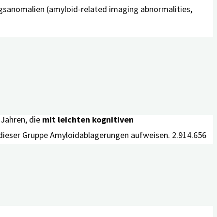
sanomalien (amyloid-related imaging abnormalities,
Jahren, die
mit leichten kognitiven
dieser Gruppe Amyloidablagerungen aufweisen. 2.914.656
r-Demenz
leben und 60 Jahre oder älter sind. Von diesen
 die zusätzlich maximal eine Kopie des ApoE4-Gens