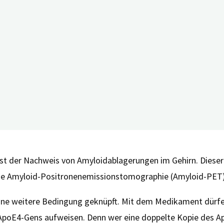
Grafik: digiDEM Bayern
i) zugelassen. Die Europäische Arzneimittel-Agentur (EMA
chuss für Humanarzneimittel (CHMP) der EMA nach einem e
eichten kognitiven Beeinträchtigungen (Mild Cognitive Imp
dlung mit Lecanemab ist bei diesen Patientinnen und Patie
ist der Nachweis von Amyloidablagerungen im Gehirn. Diese
ne Amyloid-Positronenemissionstomographie (Amyloid-PET)
ine weitere Bedingung geknüpft. Mit dem Medikament dürfe
poE4-Gens aufweisen. Denn wer eine doppelte Kopie des Apo