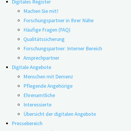
Digitales Register
Machen Sie mit!
Forschungspartner in Ihrer Nähe
Häufige Fragen (FAQ)
05.12.2024
11.06.2026
Qualitätssicherung
Forschungspartner: Interner Bereich
Das neue Alzheimer-Medikament Lecanemab weckt be
Ansprechpartner
ein Fachgremium der Europäische Arzneimittel-Agen
Digitale Angebote
welche Patientengruppen erfüllen die Bedingungen 
Menschen mit Demenz
(digiDEM Bayern) berechnet. Sie erläutern auch, we
Pflegende Angehörige
Ehrenamtliche
Der neue Wirkstoff Lecanemab ist ein „monoklonaler Ant
Interessierte
Proteine. Diese werden mit der Zerstörung von Nervenzel
Übersicht der digitalen Angebote
In der EU empfohlen, aber noch nicht zugelassen
Pressebereich