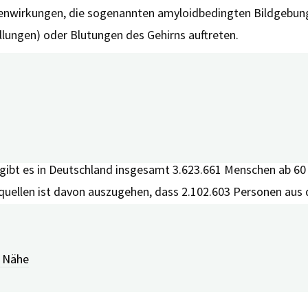
nwirkungen, die sogenannten amyloidbedingten Bildgebung
lungen) oder Blutungen des Gehirns auftreten.
auf
Grafik: digiDEM Bayern
bt es in Deutschland insgesamt 3.623.661 Menschen ab 60 
uellen ist davon auszugehen, dass 2.102.603 Personen aus 
es ApoE4-Gens in sich.
Menschen in Deutschland, die
mit einer leichten Alzheime
r Nähe
 derjenigen Menschen mit einer leichten Alzheimer-Demenz,