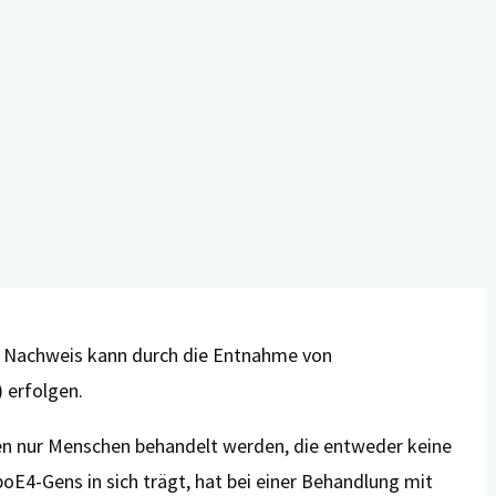
) hingegen hatte einer Freigabe zunächst nicht
rneuten Prüfverfahren die Empfehlung aus, dass
airment, MCI) oder Menschen in einem frühen Stadium
nten jedoch an strenge Maßgaben gebunden.
r Nachweis kann durch die Entnahme von
 erfolgen.
n nur Menschen behandelt werden, die entweder keine
E4-Gens in sich trägt, hat bei einer Behandlung mit