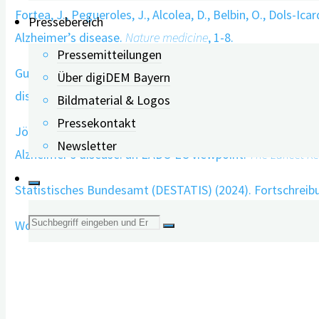
Fortea, J., Pegueroles, J., Alcolea, D., Belbin, O., Dols-
Pressebereich
Alzheimer’s disease.
Nature medicine
, 1-8.
Pressemitteilungen
Gustavsson, A., Norton, N., Fast, T., Frölich, L., Georges,
Über digiDEM Bayern
disease continuum.
Alzheimer’s & Dementia
,
19
(2), 658-670
Bildmaterial & Logos
Pressekontakt
Jönsson, L., Wimo, A., Handels, R., Johansson, G., Boada,
Newsletter
Alzheimer’s disease: an EADC-EC viewpoint.
The Lancet R
Statistisches Bundesamt (DESTATIS) (2024). Fortschrei
Suche
World Health Organization (WHO) (2021). Global status re
nach: