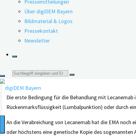
Pressemitteilungen
Bereits im Jahr 2023 hat die US-amerikanische
Über digiDEM Bayern
Zulassungsbehörde (FDA) Lecanemab (Handelsname Leqemb
Bildmaterial & Logos
zugestimmt. Erst am 14. November 2024 sprach der Auss
Pressekontakt
Lecanemab unter Auflagen verordnet werden könne.
Newsletter
Wer kommt für die Behandlung infrage?
Lecanemab darf in Europa ausschließlich Menschen mit l
Suche
einer Alzheimer-Demenz verschrieben werden. Die Behan
nach:
Die erste Bedingung für die Behandlung mit Lecanemab 
Rückenmarksflüssigkeit (Lumbalpunktion) oder durch ei
An die Verabreichung von Lecanemab hat die EMA noch e
oder höchstens eine genetische Kopie des sogenannten A