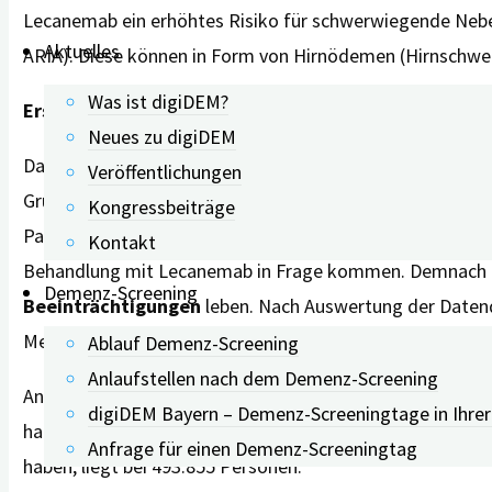
Lecanemab ein erhöhtes Risiko für schwerwiegende Nebe
Aktuelles
ARIA). Diese können in Form von Hirnödemen (Hirnschwel
Was ist digiDEM?
Erste Abschätzungen für Deutschland
Neues zu digiDEM
Das digiDEM Bayern-Forschungsteam um Jana Rühl hat 
Veröffentlichungen
Grundlage internationaler Studien Abschätzungen zu den
Kongressbeiträge
Patientengruppen errechnet, die grundsätzlich für eine
Kontakt
Behandlung mit Lecanemab in Frage kommen. Demnach gi
Demenz-Screening
Beeinträchtigungen
leben. Nach Auswertung der Datenq
Menschen mit MCI hingegen tragen maximal eine Kopie d
Ablauf Demenz-Screening
Anlaufstellen nach dem Demenz-Screening
Anders gestalten sich die Anhaltszahlen für die 593.296 
digiDEM Bayern – Demenz-Screeningtage in Ihre
haben 478.864 Personen Amyloidablagerungen. Die Anzahl
Anfrage für einen Demenz-Screeningtag
haben, liegt bei 493.855 Personen.