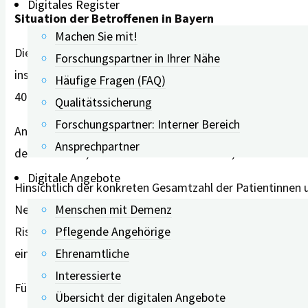
Digitales Register
Situation der Betroffenen in Bayern
Machen Sie mit!
Die digiDEM Bayern-Forschenden haben auch abgeschätzt, w
Forschungspartner in Ihrer Nähe
insgesamt 541.825
Menschen
mit leichten kognitiven
Häufige Fragen (FAQ)
404.776 maximal eine Kopie des ApoE4-Gens.
Qualitätssicherung
Forschungspartner: Interner Bereich
Analysiert wurde auch, inwiefern die 87.997 in Bayern le
Ansprechpartner
der Menschen, die 60 Jahre oder älter sind, während bei
Digitale Angebote
Hinsichtlich der konkreten Gesamtzahl der Patientinnen 
Menschen mit Demenz
Neurologe und einer der Projektleiter von digiDEM Bayer
Pflegende Angehörige
Risikogen ApoE4 vorliegen, gibt es keine wissenschaftli
Ehrenamtliche
eingeschränkte Personengruppe in Frage. Welche Patient
Interessierte
Für die Abschätzungen verwendete digiDEM Bayern folge
Übersicht der digitalen Angebote