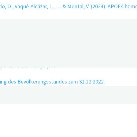
Icardo, O., Vaqué-Alcázar, L., … & Montal, V. (2024). APOE4 ho
 J., Holzapfel, D., … & van der Flier, W. M. (2023). Global es
.
 M., Engelborghs, S., … & Winblad, B. (2023). The affordabil
egional Health–Europe
,
29
.
bung des Bevölkerungsstandes zum 31.12.2022.
port on the public health response to dementia.