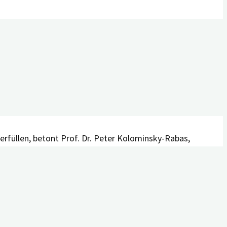
 60-Jährigen in Bayern darstellt. Von bayernweit
ablagerungen auszugehen. Von den 541.825 haben
n Amyloidablagerungen betroffen sind. Diessind 71.049
erfüllen, betont Prof. Dr. Peter Kolominsky-Rabas,
, bei denen gleichzeitig Amyloidablagerungen
und
das
 Lecanemab kommt nur eine vergleichsweise kleine und
dsätzlich einer genauen Einzelfallprüfung.“