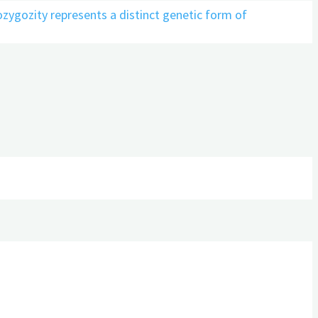
mozygozity represents a distinct genetic form of
timates on the number of persons across the Alzheimer’s
ity of lecanemab, an amyloid-targeting therapy for