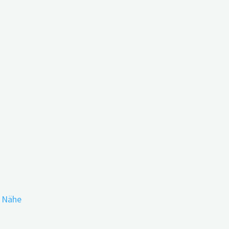
hnet erste Abschätzungen für
r Nähe