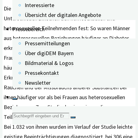
Interessierte
Die Forscher*innen stellten eine Reihe von
Übersicht der digitalen Angebote
Unterschieden zwischen den homosexuellen und
heterosexuellen Teilnehmenden fest: So waren Männer
Pressebereich
aus heterosexuellen Beziehungen häufiger an Diabetes
Pressemitteilungen
erkrankt als Männer aus homosexuellen Beziehungen.
Über digiDEM Bayern
Frauen aus gleichgeschlechtlichen Beziehungen lebten
Bildmaterial & Logos
häufiger allein und waren stärker von Herz-Kreislauf-
Pressekontakt
Erkrankungen betroffen. Zudem kam lebenslanges
Newsletter
Rauchen und der Missbrauchs anderer Substanzen bei
ihnen häufiger vor als bei Frauen aus heterosexuellen
Beziehungen. Zum Studienbeginn wiesen die
Suche
Teilnehmenden keine geistigen Beeinträchtigungen auf.
Bei 1.032 von ihnen wurden im Verlauf der Studie leichte
nach:
geistige Beeinträchtigungen diagnostiziert, bei 306 eine