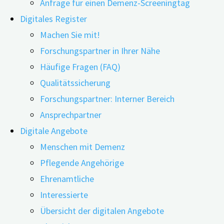
Anfrage für einen Demenz-Screeningtag
Digitales Register
Machen Sie mit!
Forschungspartner in Ihrer Nähe
13.07.2020
16.07.2020
Häufige Fragen (FAQ)
Qualitätssicherung
Forschungspartner: Interner Bereich
Sexuelle Minderheiten erleben im Laufe ihres
Ansprechpartner
Digitale Angebote
Lebens häufiger Stigmatisierung und
Menschen mit Demenz
Diskriminierung. Dies kann gesundheitliche
Pflegende Angehörige
Probleme auslösen, zum Beispiel Depressionen,
Ehrenamtliche
was wiederum ein Demenz-Risikofaktor ist. Vor
Interessierte
diesem Hintergrund wollten US-Forscher
Übersicht der digitalen Angebote
herausfinden, ob homosexuelle Paare ein höheres