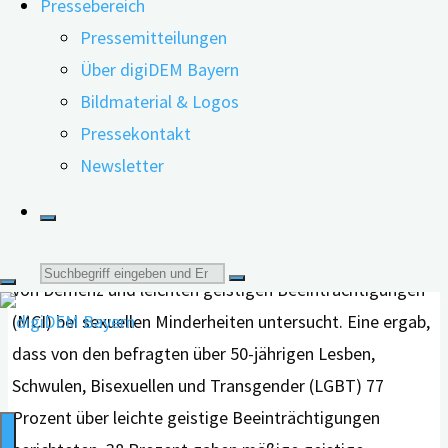
Pressebereich
Risiko für leichte geistige Beeinträchtigungen und
Pressemitteilungen
Demenz haben als heterosexuelle.
Über digiDEM Bayern
Bildmaterial & Logos
Pressekontakt
Newsletter
Laut Jaime Perales-Puchalt von der Universität Kansas
und seinen Kolleg*innen gibt es bislang kaum Forschung
zum Thema. Lediglich zwei Studien hätten das Risiko
Suche
von Demenz und leichten geistigen Beeinträchtigungen
(MCI) bei sexuellen Minderheiten untersucht. Eine ergab,
nach:
dass von den befragten über 50-jährigen Lesben,
Schwulen, Bisexuellen und Transgender (LGBT) 77
Prozent über leichte geistige Beeinträchtigungen