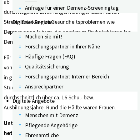
ab. Danach erfahren Angehörige sexueller Minderheiten
Anfrage für einen Demenz-Screeningtag
durch negative Erfahrungen häufiger dauerhaften
Stress. Dies kann zu Gesundheitsproblemen wie
Digitales Register
Depressionen führen, die wiederum Risikofaktoren für
Machen Sie mit!
Demenz sind.
Forschungspartner in Ihrer Nähe
Häufige Fragen (FAQ)
Für ihre Studie werteten die Forscher*innen die Daten
Qualitätssicherung
von 5.057 Frauen und Männern aus. 307 von ihnen lebten
Forschungspartner: Interner Bereich
in gleichgeschlechtlichen Beziehungen. Sie waren zum
Ansprechpartner
Studienbeginn 55 Jahre oder älter und verfügten
durchschnittlich über ca. 16 Schul- bzw.
Digitale Angebote
Ausbildungsjahre. Rund die Hälfte waren Frauen.
Menschen mit Demenz
Unterschiede zwischen homosexuellen und
Pflegende Angehörige
heterosexuellen Teilnehmemden
Ehrenamtliche