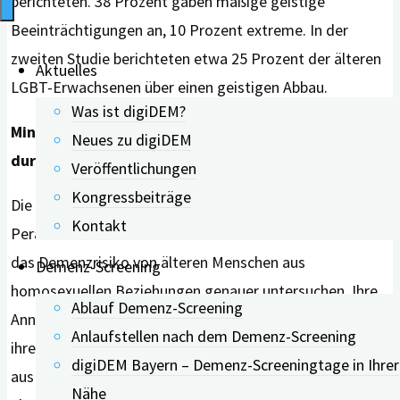
berichteten. 38 Prozent gaben mäßige geistige
Beeinträchtigungen an, 10 Prozent extreme. In der
zweiten Studie berichteten etwa 25 Prozent der älteren
Aktuelles
LGBT-Erwachsenen über einen geistigen Abbau.
Was ist digiDEM?
Minderheitenstressmodell: dauerhafter Stress
Neues zu digiDEM
durch negative Erfahrungen
Veröffentlichungen
Kongressbeiträge
Die Wissenschaftler*innen um
Kontakt
Perales-Purchalt wollten daher
das Demenzrisiko von älteren Menschen aus
Demenz-Screening
homosexuellen Beziehungen genauer untersuchen. Ihre
Ablauf Demenz-Screening
Annahme war, dass diese ein höheres Risiko haben als
Anlaufstellen nach dem Demenz-Screening
ihre heterosexuellen Altersgenossen. Dies leiteten sie
digiDEM Bayern – Demenz-Screeningtage in Ihrer
aus dem “Minderheitenstressmodell” nach Ilan Meyer
Nähe