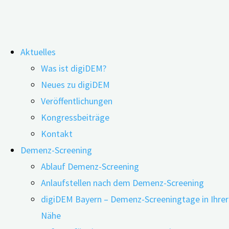
Zum
Aktuelles
Inhalt
digiDEM Bayern Demenzbibliothek®
Was ist digiDEM?
springen
Neues zu digiDEM
Veröffentlichungen
Kongressbeiträge
Willkommen in unserer digiDEM Bayern
Kontakt
®
Demenzbibliothek
, Ihrem umfassenden
Demenz-Screening
Wissensportal rund um das Thema Demenz.
Ablauf Demenz-Screening
Anlaufstellen nach dem Demenz-Screening
Diese Bibliothek bietet eine vielfältige
digiDEM Bayern – Demenz-Screeningtage in Ihrer
Wissenssammlung, die speziell darauf
Nähe
ausgerichtet ist, Betroffene, An- und