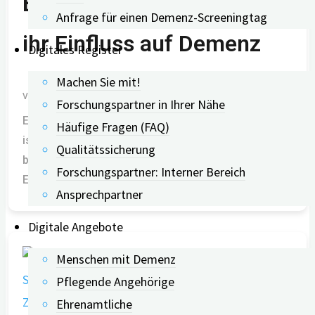
Belastungsstörungen und
Anfrage für einen Demenz-Screeningtag
ihr Einfluss auf Demenz
Digitales Register
Machen Sie mit!
Von
Lucas Westermann
29.07.2026
0
Forschungspartner in Ihrer Nähe
Eine posttraumatische Belastungsstörung (PTBS)
Häufige Fragen (FAQ)
ist eine psychische Erkrankung, die sich nach
Qualitätssicherung
besonders belastenden oder lebensbedrohlichen
Forschungspartner: Interner Bereich
Erlebnissen entwickeln kann. Sie
Ansprechpartner
Digitale Angebote
Menschen mit Demenz
Pflegende Angehörige
Ehrenamtliche