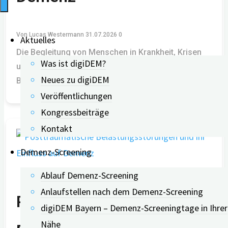
Von
Lucas Westermann
31.07.2026
0
Aktuelles
Die Begleitung von Menschen in Krankheit, Krisen
Was ist digiDEM?
und am Lebensende gewinnt zunehmend an
Neues zu digiDEM
Bedeutung. Das Fachgebiet Spiritual Care
Veröffentlichungen
Kongressbeiträge
Kontakt
Demenz-Screening
Ablauf Demenz-Screening
Anlaufstellen nach dem Demenz-Screening
Posttraumatische
digiDEM Bayern – Demenz-Screeningtage in Ihrer
Nähe