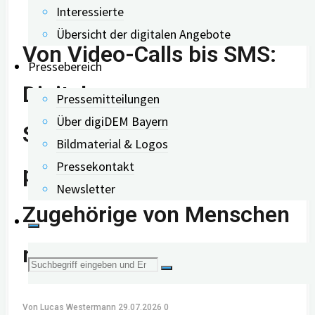
Interessierte
Übersicht der digitalen Angebote
Von Video-Calls bis SMS:
Pressebereich
Digitale
Pressemitteilungen
Über digiDEM Bayern
Schulungsangebote für
Bildmaterial & Logos
Pressekontakt
pflegende An- und
Newsletter
Zugehörige von Menschen
mit Demenz
Suche
nach:
Von
Lucas Westermann
29.07.2026
0