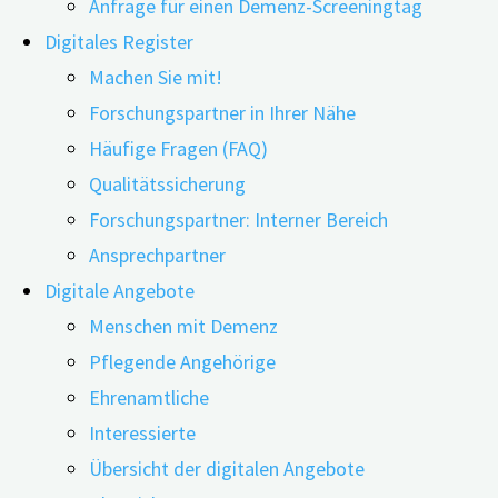
Anfrage für einen Demenz-Screeningtag
Zugehörige, Fachkräfte und Entscheider im
Digitales Register
Gesundheitswesen, Ehrenamtliche sowie
Machen Sie mit!
Bürger zu unterstützen. Ob Sie nach
Forschungspartner in Ihrer Nähe
wissenschaftlichen Studien oder
Häufige Fragen (FAQ)
praxisorientierten Tipps suchen: Hier finden Sie
Qualitätssicherung
von den digiDEM Bayern-Wissenschaftlern
Forschungspartner: Interner Bereich
ausgewählte und geprüfte Informationen.
Ansprechpartner
Diese qualitätsgesicherten Informationen
Digitale Angebote
sollen Ihnen helfen, das komplexe Thema
Menschen mit Demenz
Demenz besser zu verstehen und den Alltag mit
Pflegende Angehörige
der Erkrankung zu bewältigen.
Ehrenamtliche
®
Die digiDEM Bayern Demenzbibliothek
Interessierte
umfasst eine umfangreiche Auswahl von frei
Übersicht der digitalen Angebote
zugänglichen eigenen und (inter-)nationalen