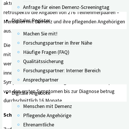
aktuellen Bericht werteten Wolff und Kolleg*innen
Anfrage für einen Demenz-Screeningtag
retrospektiv die Angaben von 276 Teilnehmerpaaren –
Digitales Register
Menschen mit Demenz und ihre pflegenden Angehörigen
aus.
Machen Sie mit!
Forschungspartner in Ihrer Nähe
Die Ergebnisse zeigen, dass die Diagnosestellung häufig
Häufige Fragen (FAQ)
mit deutlicher Verzögerung erfolgt. So wurde bei
Qualitätssicherung
weniger als der Hälfte der Betroffenen (ca. 45%)
Forschungspartner: Interner Bereich
innerhalb eines Jahres nach Auftreten der ersten
Ansprechpartner
Symptome eine Demenz diagnostiziert. Die Zeitspanne
von den ersten Symptomen bis zur Diagnose betrug
Digitale Angebote
durchschnittlich 16 Monate.
Menschen mit Demenz
Schulbildung und Geschlecht sind Einflussfaktoren
Pflegende Angehörige
Ehrenamtliche