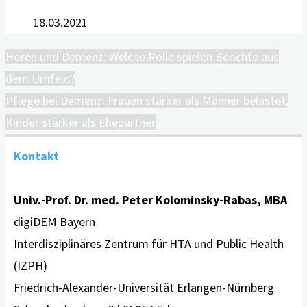
18.03.2021
Hören und Demenz: Welche Rolle spielen Berichte aus
dem Umfeld?
Pflege bei Demenz: Frauen stärker als Männer belastet,
Kinder stärker als Ehepartner
Kontakt
Univ.-Prof. Dr. med. Peter Kolominsky-Rabas, MBA
digiDEM Bayern
Interdisziplinäres Zentrum für HTA und Public Health
(IZPH)
Friedrich-Alexander-Universität Erlangen-Nürnberg