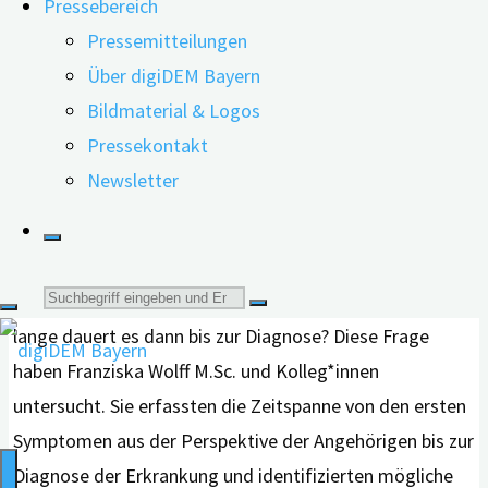
Pressebereich
die nächsten Schritte planen. Doch die Erkrankung
Pressemitteilungen
wird häufig erst spät erkannt, wie eine
Über digiDEM Bayern
Untersuchung der Friedrich-Alexander-Universität
Bildmaterial & Logos
Erlangen-Nürnberg zeigt.
Pressekontakt
Newsletter
Wenn Angehörige erste mögliche Anzeichen einer
Suche
Demenz bei einem Familienmitglied wahrnehmen, wie
lange dauert es dann bis zur Diagnose? Diese Frage
nach:
haben Franziska Wolff M.Sc. und Kolleg*innen
untersucht. Sie erfassten die Zeitspanne von den ersten
Symptomen aus der Perspektive der Angehörigen bis zur
Diagnose der Erkrankung und identifizierten mögliche