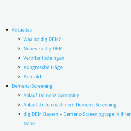
Zum
Aktuelles
Inhalt
Demenz wird oft erst spät
Was ist digiDEM?
springen
Neues zu digiDEM
diagnostiziert
Veröffentlichungen
Kongressbeiträge
Kontakt
Demenz-Screening
Ablauf Demenz-Screening
Anlaufstellen nach dem Demenz-Screening
digiDEM Bayern – Demenz-Screeningtage in Ihrer
Nähe