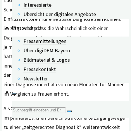
Zudem fanden die Forscher*innen heraus, dass die
Interessierte
Schulbildung und das Geschlecht der Betroffenen
Übersicht der digitalen Angebote
Einflussfaktoren für eine späte Diagnose sein können.
Pressebereich
So zeigte sich, dass die Wahrscheinlichkeit einer
Diagnose innerhalb von neun Monaten signifikant sinkt,
Pressemitteilungen
je mehr Schuljahre die Menschen mit Demenz absolviert
Über digiDEM Bayern
hatten. Zudem steigt die Chance einer Diagnose
Bildmaterial & Logos
innerhalb von neun Monaten mit zunehmendem Alter
Pressekontakt
der Betroffenen. Des Weiteren ist die Wahrscheinlichkeit
Newsletter
einer Diagnose innerhalb von neun Monaten für Männer
im Vergleich zu Frauen erhöht.
Als Schlussfolgerung empfehlen die Autor*innen, dass
Suche
im primärärztlichen Bereich strukturierte Zugangswege
nach:
zu einer „zeitgerechten Diagnostik“ weiterentwickelt