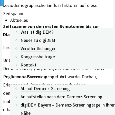
soziodemographische Einflussfaktoren auf diese
Zeitspanne.
Aktuelles
Zeitspanne von den ersten Symptomen bis zur
Was ist digiDEM?
Diagnose betrug durchschnittlich 16 Monate
Neues zu digiDEM
Ihre
Veröffentlichungen
Kongressbeiträge
Untersuchung basiert auf den Daten des Bayerischen
Kontakt
Demenz-Survey (BayDem), der von 2015 -2017 in drei
Demenz-Screening
Regionen in Bayern durchgeführt wurde: Dachau,
Erlangen und Kronach stellen verschiedene
Ablauf Demenz-Screening
demografische und sozioökoomische Gebiete dar. Durch
Anlaufstellen nach dem Demenz-Screening
Einbeziehung der Städte und Landkreise wurden sowohl
digiDEM Bayern – Demenz-Screeningtage in Ihrer
urbane als auch ländliche Räume abgebildet. Für den
Nähe