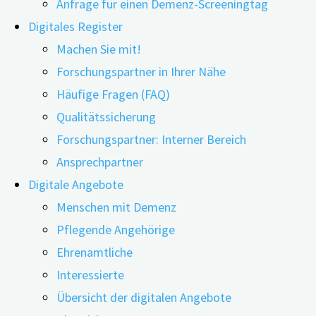
Anfrage für einen Demenz-Screeningtag
Digitales Register
Machen Sie mit!
Forschungspartner in Ihrer Nähe
Häufige Fragen (FAQ)
13.02.2020
14.02.2020
Qualitätssicherung
Forschungspartner: Interner Bereich
Ansprechpartner
Eine rechtzeitige Demenz-Diagnose ist aus
Digitale Angebote
mehreren Gründen wichtig: Betroffene können
Menschen mit Demenz
noch selbstbestimmt über anstehende Fragen
Pflegende Angehörige
entscheiden. Sie können – ebenso wie ihre
Ehrenamtliche
pflegenden Angehörigen – frühzeitig
Interessierte
Unterstützungsangebote in Anspruch nehmen und
Übersicht der digitalen Angebote