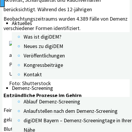
berücksichtigt. Während des 12-jährigen
Beobachtungszeitraums wurden 4.389 Fälle von Demenz
Aktuelles
verschiedener Formen identifiziert.
Was ist digiDEM?
Neues zu digiDEM
Veröffentlichungen
Kongressbeiträge
Kontakt
Foto: Shutterstock
Demenz-Screening
Entzündliche Prozesse im Gehirn
Ablauf Demenz-Screening
Feinstaub könne direkt über die Nase ins Gehirn
Anlaufstellen nach dem Demenz-Screening
gelangen oder indirekt über die Atemwege in den
digiDEM Bayern – Demenz-Screeningtage in Ihrer
Blutkreislauf aufgenommen und zum Gehirn
Nähe