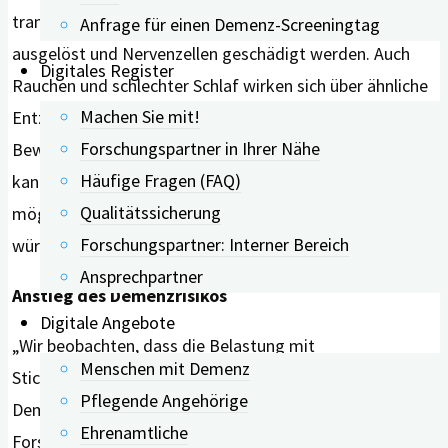
transportiert werden. Dort können Entzündungen
Anfrage für einen Demenz-Screeningtag
ausgelöst und Nervenzellen geschädigt werden. Auch
Digitales Register
Rauchen und schlechter Schlaf wirken sich über ähnliche
Machen Sie mit!
Entzündungsmechanismen negativ auf das Gehirn aus.
Forschungspartner in Ihrer Nähe
Bewegung hingegen verbessert die Durchblutung und
Häufige Fragen (FAQ)
kann entzündliche Prozesse hemmen, was
Qualitätssicherung
möglicherweise einen schützenden Effekt erklären
Forschungspartner: Interner Bereich
würde.
Ansprechpartner
Anstieg des Demenzrisikos
Digitale Angebote
„Wir beobachten, dass die Belastung mit
Menschen mit Demenz
Stickstoffdioxid, Stickoxid und Feinstaub das
Pflegende Angehörige
Demenzrisiko erhöhen kann“, schrieben die
Ehrenamtliche
Forschenden. „Diese Luftschadstoffe wirken sich