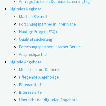
Anfrage für einen Demenz-Screeningtag
Digitales Register
Machen Sie mit!
Forschungspartner in Ihrer Nähe
Häufige Fragen (FAQ)
22.05.2025
24.06.2026
Qualitätssicherung
Luftverschmutzung ist ein ernstzunehmender
Forschungspartner: Interner Bereich
Risikofaktor für Demenz, insbesondere in
Ansprechpartner
Kombination mit einem ungesunden Lebensstil.
Digitale Angebote
Regelmäßige Bewegung kann das Risiko jedoch
Menschen mit Demenz
abschwächen und ist eine wirksame
Pflegende Angehörige
Präventionsmaßnahme, selbst in belasteter
Ehrenamtliche
Umgebung.
Interessierte
Übersicht der digitalen Angebote
Eine Studie aus China untersuchte, wie