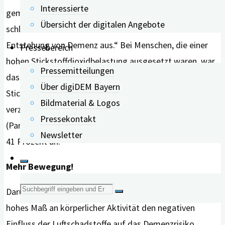
Interessierte
gemeinsam mit wenig körperlicher Bewegung,
Übersicht der digitalen Angebote
schlechtem Schlafverhalten und Rauchen auf die
Entstehung von Demenz aus.“ Bei Menschen, die einer
Pressebereich
hohen Stickstoffdioxidbelastung ausgesetzt waren, war
Pressemitteilungen
das Demenzrisiko um 34 Prozent erhöht und bei
Über digiDEM Bayern
Stickoxid war eine Steigerung von 37 Prozent zu
Bildmaterial & Logos
verzeichnen. Bei einer hohen Feinstaubbelastung
Pressekontakt
(Partikelgröße PM2,5) stieg das Demenzrisiko sogar auf
Newsletter
41 Prozent an.
Mehr Bewegung!
Suche
Darüber hinaus entdecken die Forschenden, dass ein
hohes Maß an körperlicher Aktivität den negativen
nach:
Einfluss der Luftschadstoffe auf das Demenzrisiko