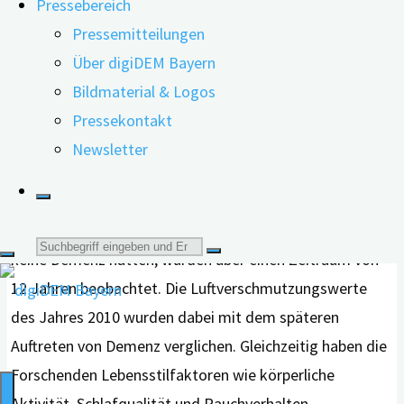
Pressebereich
Luftverschmutzung, also die Belastung durch
Pressemitteilungen
Stickstoffdioxid (NO₂), Stickoxid (NOx) und Feinstaub
Über digiDEM Bayern
(Partikelgrößen PM2.5 und PM10), sowie
Bildmaterial & Logos
Lebensgewohnheiten (Bewegung, Schlafverhalten,
Pressekontakt
Rauchen) gemeinsam das Demenzrisiko beeinflussen.
Newsletter
Kann eine gesunde Lebensweise diesen Zusammenhang
kompensieren?
Mehr als 155.000 Menschen ab 60 Jahren, die zu Beginn
Suche
keine Demenz hatten, wurden über einen Zeitraum von
12 Jahren beobachtet. Die Luftverschmutzungswerte
nach:
des Jahres 2010 wurden dabei mit dem späteren
Auftreten von Demenz verglichen. Gleichzeitig haben die
Forschenden Lebensstilfaktoren wie körperliche
Aktivität, Schlafqualität und Rauchverhalten