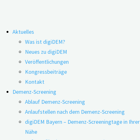
Zum
Aktuelles
Inhalt
Schlagwort:
Zucker
Was ist digiDEM?
springen
Neues zu digiDEM
Veröffentlichungen
Dem Gehirn zuliebe auf Süßstoffe
Kongressbeiträge
verzichten
Kontakt
Demenz-Screening
Ablauf Demenz-Screening
23.10.2025
24.06.2026
Anlaufstellen nach dem Demenz-Screening
digiDEM Bayern – Demenz-Screeningtage in Ihrer
Nähe