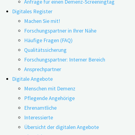
Anfrage für einen Demenz-Screeningtag
Digitales Register
Machen Sie mit!
Forschungspartner in Ihrer Nähe
Häufige Fragen (FAQ)
Qualitätssicherung
Forschungspartner: Interner Bereich
Ansprechpartner
Für viele Menschen sind kalorienfreie Süßstoffe eine
Digitale Angebote
willkommene Alternative zum Zucker, speziell für
Menschen mit Demenz
Menschen, die auf ihr Gewicht achten oder die an
Pflegende Angehörige
Diabetes leiden. Eine neue Studie aus Brasilien wirft
Ehrenamtliche
einen Blick auf die möglichen Folgen, die der Konsum
Interessierte
von Zuckerersatzstoffen und Süßungsmitteln für die
Übersicht der digitalen Angebote
geistige Leistung hat. Die Forscherinnen …