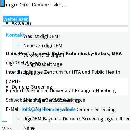
ein größeres Demenzrisiko, …
"Höheres
weiterlesen
Aktuelles
Demenzrisiko
Kontakt
Was ist digiDEM?
durch
Neues zu digiDEM
zu
Univ.-Prof. Dr. med. Peter Kolominsky-Rabas, MBA
Veröffentlichungen
viel
digiDEM Bayern
Kongressbeiträge
Zucker"
Interdisziplinäres Zentrum für HTA und Public Health
Kontakt
(IZPH)
Demenz-Screening
Friedrich-Alexander-Universität Erlangen-Nürnberg
Schwabachanlage 6 | 91054 Erlangen
Ablauf Demenz-Screening
E-Mail:
info@digidem-bayern.de
Anlaufstellen nach dem Demenz-Screening
digiDEM Bayern – Demenz-Screeningtage in Ihrer
Nähe
Wir verwenden Cookies auf unserer Website, um Ihnen die