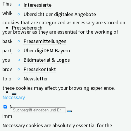
This website uses cookies to improve your experience
Interessierte
while you navigate through the website. Out of these, the
Übersicht der digitalen Angebote
cookies that are categorized as necessary are stored on
Pressebereich
your browser as they are essential for the working of
basic functionalities of the website. We also use third-
Pressemitteilungen
party cookies that help us analyze and understand how
Über digiDEM Bayern
you use this website. These cookies will be stored in your
Bildmaterial & Logos
browser only with your consent. You also have the option
Pressekontakt
to opt-out of these cookies. But opting out of some of
Newsletter
these cookies may affect your browsing experience.
Necessary
Necessary
Suche
immer aktiv
Necessary cookies are absolutely essential for the
nach: