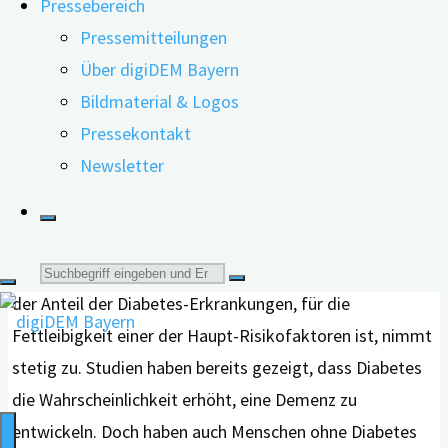
Pressebereich
"Dem
weiterlesen
Pressemitteilungen
Gehirn
Über digiDEM Bayern
Höheres Demenzrisiko durch zu viel
zuliebe
Bildmaterial & Logos
auf
Zucker
Pressekontakt
Süßstoffe
Newsletter
verzichten "
27.09.2021
02.11.2021
Die Anzahl der Menschen mit Übergewicht sowie
Suche
Fettleibigkeit steigt in Deutschland seit Jahren. Auch
der Anteil der Diabetes-Erkrankungen, für die
nach:
Fettleibigkeit einer der Haupt-Risikofaktoren ist, nimmt
stetig zu. Studien haben bereits gezeigt, dass Diabetes
die Wahrscheinlichkeit erhöht, eine Demenz zu
entwickeln. Doch haben auch Menschen ohne Diabetes