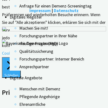
Anfrage für einen Demenz-Screeningtag
bestmögliche Erfahrung zu bieten, indem wir uns an Ihre
Impressum
|
Datenschutz
Präferenzen und wiederholten Besuche erinnern. Wenn
Digitales Register
Sie auf "Alle akzeptieren" klicken, erklären Sie sich mit der
Machen Sie mit!
Verwendung ALLER Cookies einverstanden. Sie können
Forschungspartner in Ihrer Nähe
jedoch die "Cookie-Einstellungen" besuchen, um eine
Häufige Fragen (FAQ)
kontrollierte Zustimmung zu erteilen.
Qualitätssicherung
Cookie Einstellungen
Alle Akzeptieren
Forschungspartner: Interner Bereich
Ansprechpartner
Schließen
Digitale Angebote
Menschen mit Demenz
Privacy Overview
Pflegende Angehörige
Ehrenamtliche