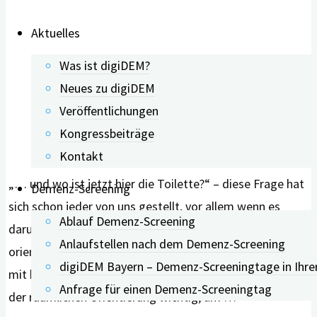
die
Aktuelles
internationale
Studie
Was ist digiDEM?
‚Homeside‘"
Neues zu digiDEM
Veröffentlichungen
Kongressbeiträge
Kontakt
„… und wo ist jetzt hier die Toilette?“ – diese Frage hat
Demenz-Screening
sich schon jeder von uns gestellt, vor allem wenn es
Ablauf Demenz-Screening
darum geht, sich in großen und komplexen Gebäuden zu
Anlaufstellen nach dem Demenz-Screening
orientieren. Gerade für ältere Menschen und Menschen
digiDEM Bayern – Demenz-Screeningtage in Ihre
mit kognitiven Beeinträchtigungen ist die Sicherheit in
Anfrage für einen Demenz-Screeningtag
der räumlichen Orientierung wichtig, um …