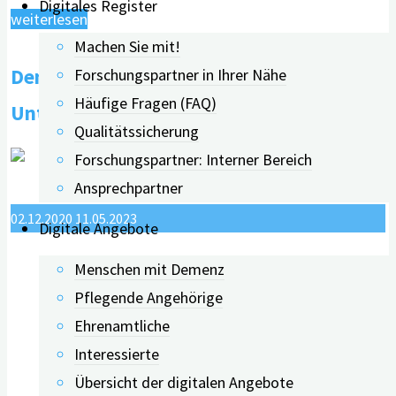
Digitales Register
"Signaletik
weiterlesen
Machen Sie mit!
–
Demenzsensible Architektur –
Forschungspartner in Ihrer Nähe
Räumliche
Häufige Fragen (FAQ)
Orientierung
Unterstützende Gestaltung
Qualitätssicherung
für
Forschungspartner: Interner Bereich
Menschen
Ansprechpartner
mit
Demenz"
02.12.2020
11.05.2023
Digitale Angebote
Menschen mit Demenz
Pflegende Angehörige
Ehrenamtliche
Interessierte
Übersicht der digitalen Angebote