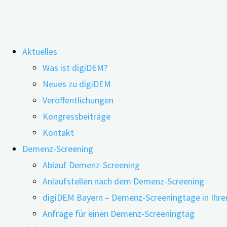
Zum
Aktuelles
Inhalt
Schlagwort:
Unterstützende
Was ist digiDEM?
springen
Neues zu digiDEM
Gestaltung
Veröffentlichungen
Kongressbeiträge
Der Einsatz von Musik und Lesen bei
Kontakt
Demenz-Screening
Demenz – die internationale Studie
Ablauf Demenz-Screening
‚Homeside‘
Anlaufstellen nach dem Demenz-Screening
digiDEM Bayern – Demenz-Screeningtage in Ihre
Anfrage für einen Demenz-Screeningtag