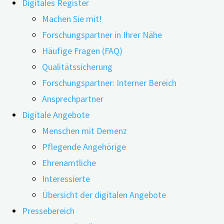
Digitales Register
25.05.2021
24.04.2024
Machen Sie mit!
Forschungspartner in Ihrer Nähe
Häufige Fragen (FAQ)
Qualitätssicherung
Forschungspartner: Interner Bereich
Ansprechpartner
Digitale Angebote
Menschen mit Demenz
Pflegende Angehörige
Demenzsymptome regulieren. Erinnerungen teilen.
Ehrenamtliche
Gemeinsamkeit genießen. – Die bisherige Forschung
Interessierte
deutet darauf hin, dass musik- und lesetherapeutische
Übersicht der digitalen Angebote
Angebote für Menschen mit Demenz und deren
Pressebereich