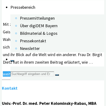
Pressebereich
Pressemitteilungen
Mit zunehmendem Alter verändern sich Körper und
Über digiDEM Bayern
Geist. So kann sich beispielsweise durch eine Demenz die
Bildmaterial & Logos
Wahrnehmung wandeln: Menschen mit Demenz finden
Pressekontakt
sich im Verlauf der Erkrankung immer schlechter zurecht
Newsletter
und ihr Blick auf die Welt wird ein anderer. Frau Dr. Birgit
Dietz hat in ihrem zweiten Beitrag erläutert, wie …
Suche
"Demenzsensible
weiterlesen
Architektur
nach:
Kontakt
–
Unterstützende
Univ.-Prof. Dr. med. Peter Kolominsky-Rabas, MBA
Gestaltung"