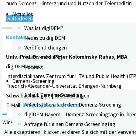
auch Demenz. Hintergrund und Nutzen der Telemedizin
Aktuelles
"Demenz-
weiterlesen
Diagnose
Was ist digiDEM?
Kontakt
per
Neues zu digiDEM
Videosprechstunde?"
Veröffentlichungen
Univ.-Prof. Dr. med. Peter Kolominsky-Rabas, MBA
Kongressbeiträge
digiDEM Bayern
Kontakt
Interdisziplinäres Zentrum für HTA und Public Health (IZ
Demenz-Screening
Friedrich-Alexander-Universität Erlangen-Nürnberg
Ablauf Demenz-Screening
Schwabachanlage 6 | 91054 Erlangen
Anlaufstellen nach dem Demenz-Screening
E-Mail:
info@digidem-bayern.de
digiDEM Bayern – Demenz-Screeningtage in Ihre
Wir verwenden Cookies auf unserer Website, um Ihnen die 
Anfrage für einen Demenz-Screeningtag
"Alle akzeptieren" klicken, erklären Sie sich mit der Verw