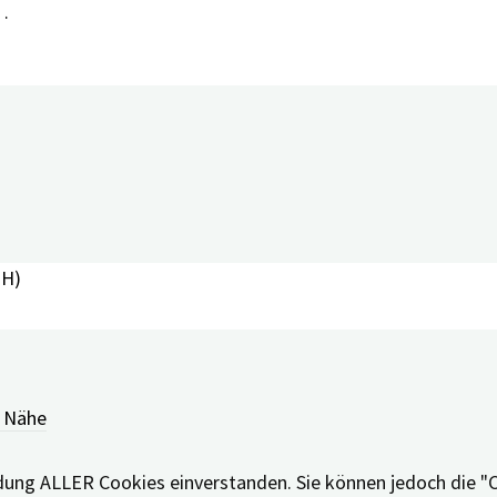
 …
PH)
r Nähe
bestmögliche Erfahrung zu bieten, indem wir uns an Ihre Pr
endung ALLER Cookies einverstanden. Sie können jedoch die "