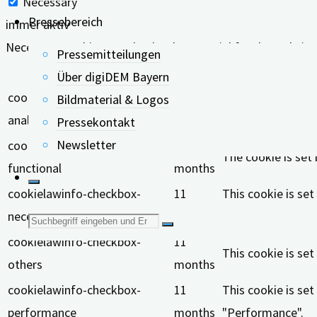
Necessary
Pressebereich
immer aktiv
Necessary cookies are absolutely essential for the website
Pressemitteilungen
Keks
Dauer
Über digiDEM Bayern
cookielawinfo-checkbox-
11
This cookie is se
Bildmaterial & Logos
analytics
months
"Analytics".
Pressekontakt
Newsletter
cookielawinfo-checkbox-
11
The cookie is set
functional
months
cookielawinfo-checkbox-
11
This cookie is se
necessary
months
"Necessary".
Suche
cookielawinfo-checkbox-
11
This cookie is se
nach:
others
months
cookielawinfo-checkbox-
11
This cookie is se
performance
months
"Performance".