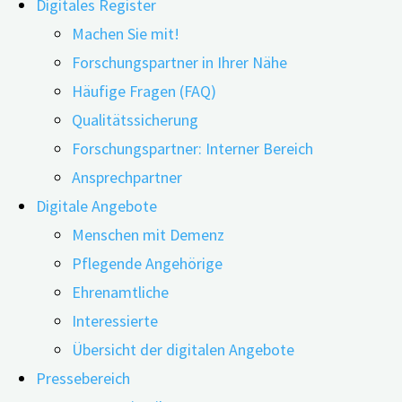
Digitales Register
Machen Sie mit!
Forschungspartner in Ihrer Nähe
Häufige Fragen (FAQ)
Qualitätssicherung
Forschungspartner: Interner Bereich
Ansprechpartner
Per Mausklick in die Sprechstunde: Nicht erst seit Coro
Digitale Angebote
durch das neue Digitale Versorgung-Gesetz gestärkt. Zw
Menschen mit Demenz
Jamie L.Adams und Kolleg*innen der …
Pflegende Angehörige
Ehrenamtliche
"Vorteile
weiterlesen
Interessierte
der
Übersicht der digitalen Angebote
Telemedizin
Demenz-Diagnose per Videosprechstunde
Pressebereich
bei