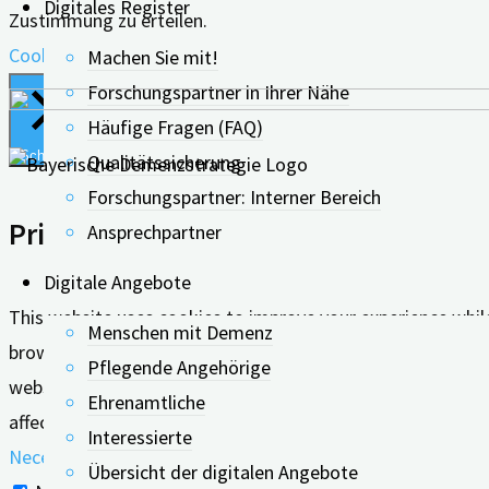
Digitales Register
Zustimmung zu erteilen.
Cookie Einstellungen
Alle Akzeptieren
Machen Sie mit!
Forschungspartner in Ihrer Nähe
Häufige Fragen (FAQ)
Schließen
Qualitätssicherung
Forschungspartner: Interner Bereich
Privacy Overview
Ansprechpartner
Digitale Angebote
This website uses cookies to improve your experience whil
Menschen mit Demenz
browser as they are essential for the working of basic func
Pflegende Angehörige
website. These cookies will be stored in your browser only
Ehrenamtliche
affect your browsing experience.
Interessierte
Necessary
Übersicht der digitalen Angebote