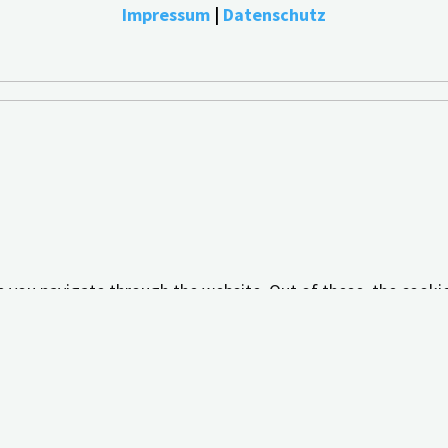
Impressum
|
Datenschutz
e you navigate through the website. Out of these, the cooki
tionalities of the website. We also use third-party cookies 
 with your consent. You also have the option to opt-out of 