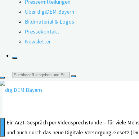
Pressemitteilungen
Demenz"
Über digiDEM Bayern
16.03.2020
17.03.2020
Bildmaterial & Logos
Pressekontakt
Newsletter
Suche
nach:
Ein Arzt-Gespräch per Videosprechstunde – für viele Me
und auch durch das neue Digitale-Versorgung-Gesetz (DVG