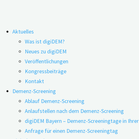
Zum
Aktuelles
Inhalt
Schlagwort:
Telemedizin
Was ist digiDEM?
springen
Neues zu digiDEM
Veröffentlichungen
Kongressbeiträge
Vorteile der Telemedizin bei Demenz
Kontakt
Demenz-Screening
Ablauf Demenz-Screening
13.10.2020
13.10.2020
Anlaufstellen nach dem Demenz-Screening
digiDEM Bayern – Demenz-Screeningtage in Ihre
Anfrage für einen Demenz-Screeningtag