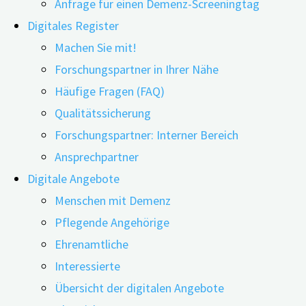
Anfrage für einen Demenz-Screeningtag
Digitales Register
Machen Sie mit!
Forschungspartner in Ihrer Nähe
Häufige Fragen (FAQ)
Qualitätssicherung
Forschungspartner: Interner Bereich
Ansprechpartner
Bauen sich die kognitiven Fähigkeiten bei Menschen mit
Digitale Angebote
Demenz ab, erschwert dies alltägliche Handlungen und
Menschen mit Demenz
persönlich bedeutsame Aktivitäten oder macht diese
Pflegende Angehörige
sogar unmöglich. Der Einsatz von Ergotherapie kann
Ehrenamtliche
dabei helfen, die Selbstständigkeit von Betroffenen
Interessierte
möglichst lange aufrecht zu erhalten und somit das
Übersicht der digitalen Angebote
Wohlbefinden und die Lebensqualität zu stärken. Einige