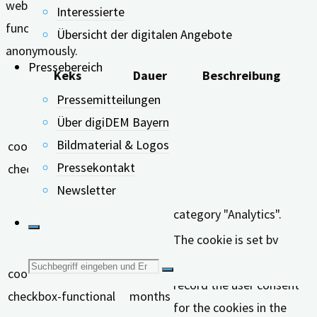
website to function properly. These cookies ensure basic
Interessierte
functionalities and security features of the website,
Übersicht der digitalen Angebote
anonymously.
Pressebereich
Keks
Dauer
Beschreibung
Pressemitteilungen
This cookie is set by
Über digiDEM Bayern
GDPR Cookie Consent
Bildmaterial & Logos
cookielawinfo-
11
plugin. The cookie is used
Pressekontakt
checkbox-analytics
months
to store the user consent
Newsletter
for the cookies in the
category "Analytics".
The cookie is set by
GDPR cookie consent to
Suche
cookielawinfo-
11
record the user consent
checkbox-functional
months
nach:
for the cookies in the