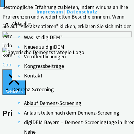
bestmögliche Erfahrung zu bieten, indem wir uns an Ihre
Impressum
|
Datenschutz
Präferenzen und wiederholten Besuche erinnern. Wenn
Aktuelles
Sie auf "Alle akzeptieren" klicken, erklären Sie sich mit der
Verwendung ALLER Cookies einverstanden. Sie können
Was ist digiDEM?
jedoch die "Cookie-Einstellungen" besuchen, um eine
Neues zu digiDEM
kontrollierte Zustimmung zu erteilen.
Veröffentlichungen
Cookie Einstellungen
Alle Akzeptieren
Kongressbeiträge
Kontakt
Demenz-Screening
Schließen
Ablauf Demenz-Screening
Privacy Overview
Anlaufstellen nach dem Demenz-Screening
digiDEM Bayern – Demenz-Screeningtage in Ihrer
Nähe