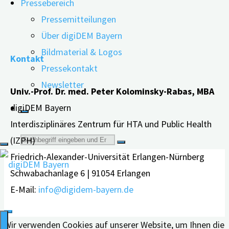
Pressebereich
wissenschaftliche …
Pressemitteilungen
"Webinar:
weiterlesen
Über digiDEM Bayern
Ergotherapie
Bildmaterial & Logos
Kontakt
bei
Pressekontakt
Demenz
Newsletter
Univ.-Prof. Dr. med. Peter Kolominsky-Rabas, MBA
–
digiDEM Bayern
mit
Interdisziplinäres Zentrum für HTA und Public Health
Dr.
Suche
(IZPH)
Sebastian
Friedrich-Alexander-Universität Erlangen-Nürnberg
Voigt-
nach:
Schwabachanlage 6 | 91054 Erlangen
Radloff"
E-Mail:
info@digidem-bayern.de
Wir verwenden Cookies auf unserer Website, um Ihnen die