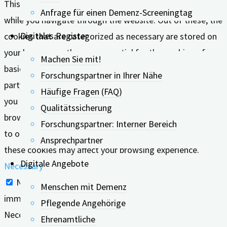
This website uses cookies to improve your experience
Anfrage für einen Demenz-Screeningtag
while you navigate through the website. Out of these, the
Digitales Register
cookies that are categorized as necessary are stored on
your browser as they are essential for the working of
Machen Sie mit!
basic functionalities of the website. We also use third-
Forschungspartner in Ihrer Nähe
party cookies that help us analyze and understand how
Häufige Fragen (FAQ)
you use this website. These cookies will be stored in your
Qualitätssicherung
browser only with your consent. You also have the option
Forschungspartner: Interner Bereich
to opt-out of these cookies. But opting out of some of
Ansprechpartner
these cookies may affect your browsing experience.
Digitale Angebote
Necessary
Necessary
Menschen mit Demenz
immer aktiv
Pflegende Angehörige
Necessary cookies are absolutely essential for the
Ehrenamtliche