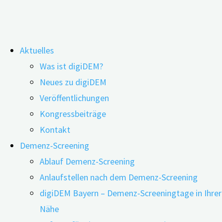
Zum
Aktuelles
Inhalt
Schlagwort:
Selbstständigekeit
Was ist digiDEM?
springen
Neues zu digiDEM
Veröffentlichungen
Webinar: Ergotherapie bei Demenz – mit
Kongressbeiträge
Dr. Sebastian Voigt-Radloff
Kontakt
Demenz-Screening
Ablauf Demenz-Screening
Anlaufstellen nach dem Demenz-Screening
19.07.2022
16.07.2026
digiDEM Bayern – Demenz-Screeningtage in Ihrer
Nähe