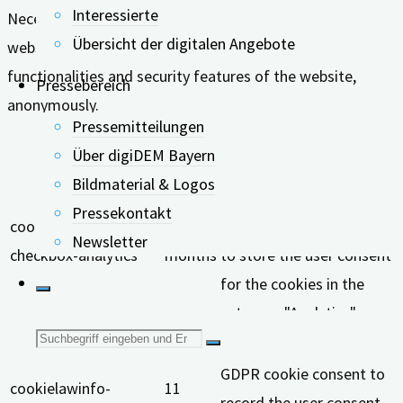
Interessierte
Necessary cookies are absolutely essential for the
Übersicht der digitalen Angebote
website to function properly. These cookies ensure basic
functionalities and security features of the website,
Pressebereich
anonymously.
Pressemitteilungen
Keks
Dauer
Beschreibung
Über digiDEM Bayern
This cookie is set by
Bildmaterial & Logos
GDPR Cookie Consent
Pressekontakt
cookielawinfo-
11
plugin. The cookie is used
Newsletter
checkbox-analytics
months
to store the user consent
for the cookies in the
category "Analytics".
Suche
The cookie is set by
GDPR cookie consent to
cookielawinfo-
11
nach:
record the user consent