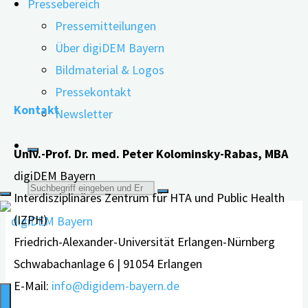
Pressebereich
mehr richtig einordnen – und demzufolge
Pressemitteilungen
rechtswirksame Geschäfte …
Über digiDEM Bayern
Bildmaterial & Logos
"Webinar:
weiterlesen
Pressekontakt
Geschäftsfähigkeit
Kontakt
Newsletter
von
Menschen
Univ.-Prof. Dr. med. Peter Kolominsky-Rabas, MBA
mit
digiDEM Bayern
Demenz"
Suche
Interdisziplinäres Zentrum für HTA und Public Health
(IZPH)
nach:
Friedrich-Alexander-Universität Erlangen-Nürnberg
Schwabachanlage 6 | 91054 Erlangen
E-Mail:
info@digidem-bayern.de