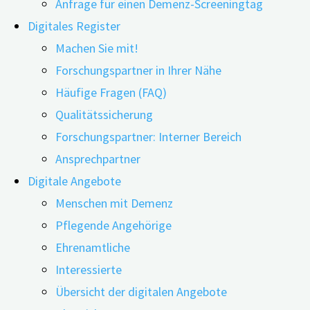
Anfrage für einen Demenz-Screeningtag
Digitales Register
Machen Sie mit!
Forschungspartner in Ihrer Nähe
Häufige Fragen (FAQ)
Qualitätssicherung
Forschungspartner: Interner Bereich
Ansprechpartner
Digitale Angebote
Menschen mit Demenz haben das Recht, solange wie
Menschen mit Demenz
möglich Entscheidungen selbst zu treffen und somit ein
Pflegende Angehörige
weitestgehend eigenständiges Leben zu führen. Doch
Ehrenamtliche
schreitet die Demenzerkrankung fort, lässt das eigene
Interessierte
Urteilsvermögen nach. Ab einem gewissen Zeitpunkt
Übersicht der digitalen Angebote
können Betroffene die Tragweite ihres Handelns nicht