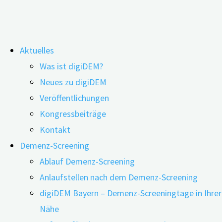
Zum
Aktuelles
Inhalt
Schlagwort:
rechtswirksame
Was ist digiDEM?
springen
Neues zu digiDEM
Geschäfte
Veröffentlichungen
Kongressbeiträge
Webinar: Geschäftsfähigkeit von
Kontakt
Demenz-Screening
Menschen mit Demenz
Ablauf Demenz-Screening
Anlaufstellen nach dem Demenz-Screening
digiDEM Bayern – Demenz-Screeningtage in Ihrer
Nähe
02.05.2024
16.07.2026