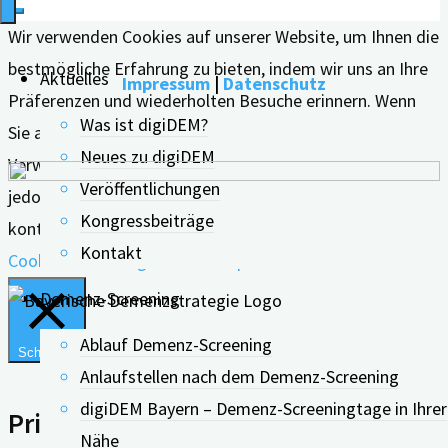
Wir verwenden Cookies auf unserer Website, um Ihnen die
bestmögliche Erfahrung zu bieten, indem wir uns an Ihre
Aktuelles
Impressum
|
Datenschutz
Präferenzen und wiederholten Besuche erinnern. Wenn
Was ist digiDEM?
Sie auf "Alle akzeptieren" klicken, erklären Sie sich mit der
Neues zu digiDEM
Verwendung ALLER Cookies einverstanden. Sie können
Veröffentlichungen
jedoch die "Cookie-Einstellungen" besuchen, um eine
Kongressbeiträge
kontrollierte Zustimmung zu erteilen.
Kontakt
Cookie Einstellungen
Alle Akzeptieren
Demenz-Screening
Ablauf Demenz-Screening
Schließen
Anlaufstellen nach dem Demenz-Screening
digiDEM Bayern – Demenz-Screeningtage in Ihrer
Privacy Overview
Nähe