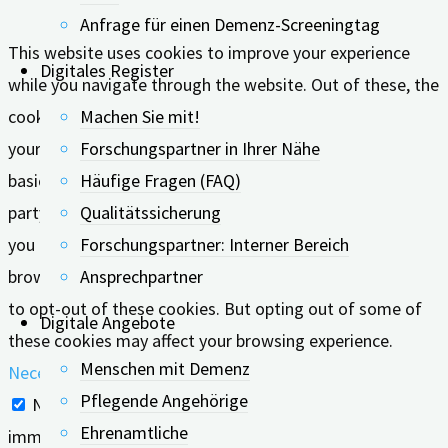
Anfrage für einen Demenz-Screeningtag
This website uses cookies to improve your experience
Digitales Register
while you navigate through the website. Out of these, the
cookies that are categorized as necessary are stored on
Machen Sie mit!
your browser as they are essential for the working of
Forschungspartner in Ihrer Nähe
basic functionalities of the website. We also use third-
Häufige Fragen (FAQ)
party cookies that help us analyze and understand how
Qualitätssicherung
you use this website. These cookies will be stored in your
Forschungspartner: Interner Bereich
browser only with your consent. You also have the option
Ansprechpartner
to opt-out of these cookies. But opting out of some of
Digitale Angebote
these cookies may affect your browsing experience.
Menschen mit Demenz
Necessary
Pflegende Angehörige
Necessary
Ehrenamtliche
immer aktiv