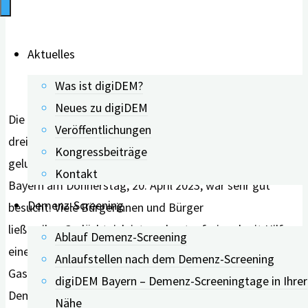
Aktuelles
Was ist digiDEM?
Neues zu digiDEM
Die Premiere im oberfränkischen Heiligenstadt und den
Veröffentlichungen
drei Ortsteilen Siegritz, Teuchatz und Hohenpölz ist
Kongressbeiträge
gelungen: Der Demenz-Screeningtag von digiDEM
Kontakt
Bayern am Donnerstag, 20. April 2023, war sehr gut
Demenz-Screening
besucht. Viele Bürgerinnen und Bürger
ließen ihre Gedächtnisleistung kostenfrei und mit Hilfe
Ablauf Demenz-Screening
eines wissenschaftlichen Kurztests überprüfen.
Anlaufstellen nach dem Demenz-Screening
Gastgeber waren digiDEM Bayern, das Digitale
digiDEM Bayern – Demenz-Screeningtage in Ihrer
Demenzregister Bayern in Erlangen, und
Nähe