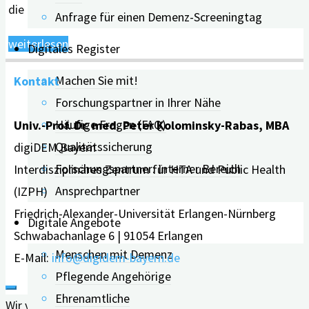
die Marktgemeinde Heiligenstadt. „Ich bin …
Anfrage für einen Demenz-Screeningtag
"Demenz-
weiterlesen
Digitales Register
Screeningtag
Machen Sie mit!
Kontakt
in
Forschungspartner in Ihrer Nähe
Heiligenstadt:
Häufige Fragen (FAQ)
Univ.-Prof. Dr. med. Peter Kolominsky-Rabas, MBA
„Es
Qualitätssicherung
digiDEM Bayern
ist
Forschungspartner: Interner Bereich
Interdisziplinäres Zentrum für HTA und Public Health
hilfreich,
Ansprechpartner
(IZPH)
Klarheit
Friedrich-Alexander-Universität Erlangen-Nürnberg
und
Digitale Angebote
Schwabachanlage 6 | 91054 Erlangen
Gewissheit
Menschen mit Demenz
E-Mail:
info@digidem-bayern.de
zu
Pflegende Angehörige
erhalten“"
Ehrenamtliche
Wir verwenden Cookies auf unserer Website, um Ihnen die