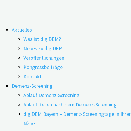
Zum
Aktuelles
Inhalt
Schlagwort:
Oberfranken
Was ist digiDEM?
springen
Neues zu digiDEM
Veröffentlichungen
Webinar: TI-Modellregion Franken
Kongressbeiträge
Kontakt
Demenz-Screening
10.07.2024
16.07.2026
Ablauf Demenz-Screening
Anlaufstellen nach dem Demenz-Screening
digiDEM Bayern – Demenz-Screeningtage in Ihrer
Nähe