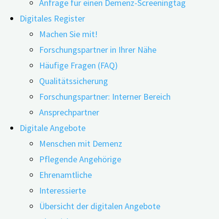
Anfrage für einen Demenz-Screeningtag
Digitales Register
Machen Sie mit!
Forschungspartner in Ihrer Nähe
Häufige Fragen (FAQ)
Qualitätssicherung
E-Rezept, elektronische Patientenakte (ePA) oder E-
Forschungspartner: Interner Bereich
Medikationspläne (eMP) – welche Herausforderungen
Ansprechpartner
gibt es bei der Umsetzung der zahlreichen
Digitale Angebote
Anwendungen der Telematikinfrastruktur (TI)? Und wie
Menschen mit Demenz
werden diese Anwendungen in der Bevölkerung und bei
Pflegende Angehörige
den verschiedenen Leistungserbringern akzeptiert? Um
Ehrenamtliche
das herauszufinden, testet und erprobt die ‚TI-
Interessierte
Modellregion Franken‘ die verschiedenen Anwendungen
Übersicht der digitalen Angebote