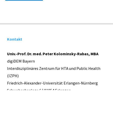
Prävention:
der
aktuelle
Kontakt
Forschungsstand"
Univ.-Prof. Dr. med. Peter Kolominsky-Rabas, MBA
digiDEM Bayern
Interdisziplinäres Zentrum für HTA und Public Health
(IZPH)
Friedrich-Alexander-Universität Erlangen-Nürnberg
Schwabachanlage 6 | 91054 Erlangen
E-Mail:
info@digidem-bayern.de