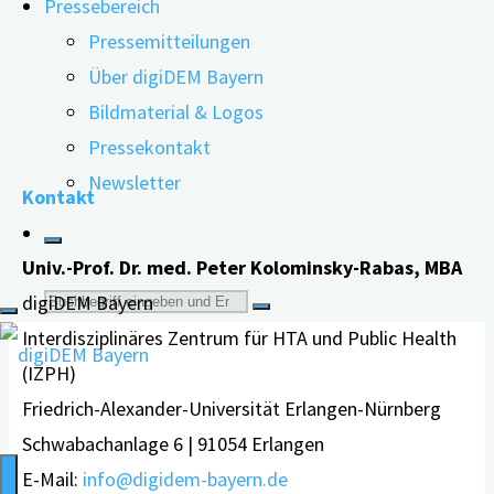
Pressebereich
Bevölkerungsgruppen mit niedrigem
Pressemitteilungen
sozioökonomischem Status aus Großbritannien und
Über digiDEM Bayern
andererseits die Gesamtbevölkerung im Großraum …
Bildmaterial & Logos
"Demenzprävention
weiterlesen
Pressekontakt
per
Newsletter
Kontakt
Smartphone-
Anwendung"
Univ.-Prof. Dr. med. Peter Kolominsky-Rabas, MBA
Suche
digiDEM Bayern
Interdisziplinäres Zentrum für HTA und Public Health
nach:
(IZPH)
Friedrich-Alexander-Universität Erlangen-Nürnberg
Schwabachanlage 6 | 91054 Erlangen
E-Mail:
info@digidem-bayern.de