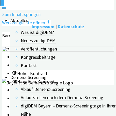
Zum Inhalt springen
Aktuelles
Werkzeugleiste öffnen
Impressum
|
Datenschutz
Was ist digiDEM?
Barrierefreiheit Werkzeuge
Neues zu digiDEM
Text vergrößern
Veröffentlichungen
Text verkleinern
Kongressbeiträge
Graustufen
Kontakt
Hoher Kontrast
Demenz-Screening
Negativer Kontrast
Ablauf Demenz-Screening
Heller Hintergrund
Anlaufstellen nach dem Demenz-Screening
Links unterstreichen
digiDEM Bayern – Demenz-Screeningtage in Ihrer
Lesbarkeit erhöhen
Nähe
Zurücksetzen