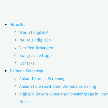
Zum
Aktuelles
Inhalt
Schlagwort:
Gesundheitsapp
Was ist digiDEM?
springen
Neues zu digiDEM
Veröffentlichungen
Demenzprävention per Smartphone-
Kongressbeiträge
Anwendung
Kontakt
Demenz-Screening
Ablauf Demenz-Screening
19.11.2024
24.06.2026
Anlaufstellen nach dem Demenz-Screening
digiDEM Bayern – Demenz-Screeningtage in Ihrer
Nähe