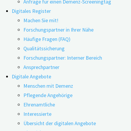
Anfrage für einen Demenz-Screeningtag
Digitales Register
Machen Sie mit!
Forschungspartner in Ihrer Nähe
Häufige Fragen (FAQ)
Qualitätssicherung
Forschungspartner: Interner Bereich
Ansprechpartner
Inwiefern sind mobile
Digitale Angebote
Gesundheitsmaßnahmen (mHealth) auf dem
Menschen mit Demenz
Smartphone mit Unterstützung durch einen Trainer dazu
Pflegende Angehörige
geeignet, das Demenzrisiko zu senken? Dies
Ehrenamtliche
untersuchten Forschende mit Fokus auf Menschen im
Interessierte
Alter zwischen 55 und 75 Jahren, die ein hohes
Übersicht der digitalen Angebote
Demenzrisiko hatten. Dabei wurden einerseits