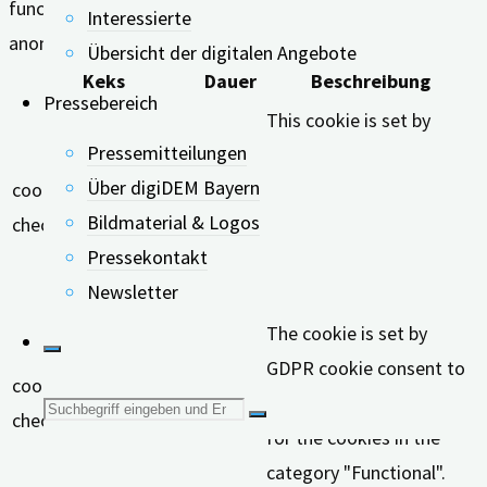
functionalities and security features of the website,
Interessierte
anonymously.
Übersicht der digitalen Angebote
Keks
Dauer
Beschreibung
Pressebereich
This cookie is set by
Pressemitteilungen
GDPR Cookie Consent
Über digiDEM Bayern
cookielawinfo-
11
plugin. The cookie is used
Bildmaterial & Logos
checkbox-analytics
months
to store the user consent
Pressekontakt
for the cookies in the
Newsletter
category "Analytics".
The cookie is set by
GDPR cookie consent to
cookielawinfo-
11
record the user consent
Suche
checkbox-functional
months
for the cookies in the
nach:
category "Functional".