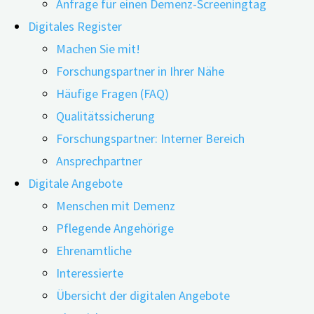
Anfrage für einen Demenz-Screeningtag
Digitales Register
Machen Sie mit!
Forschungspartner in Ihrer Nähe
Häufige Fragen (FAQ)
Qualitätssicherung
Forschungspartner: Interner Bereich
Ansprechpartner
Wann und inwiefern verletzen Menschen mit Demenz
Digitale Angebote
sich selbst? Um darüber zu Erkenntnissen zu gelangen,
Menschen mit Demenz
haben australische Forschende über einen Zeitraum von
Pflegende Angehörige
13 Jahren zahlreiche Daten erhoben und ausgewertet.
Ehrenamtliche
Demnach waren Männer mit Demenz und Menschen mit
Interessierte
komplexen psychiatrischen Profilen dem größten Risiko
Übersicht der digitalen Angebote
ausgesetzt, sich selbst zu verletzen. Die Diagnose …