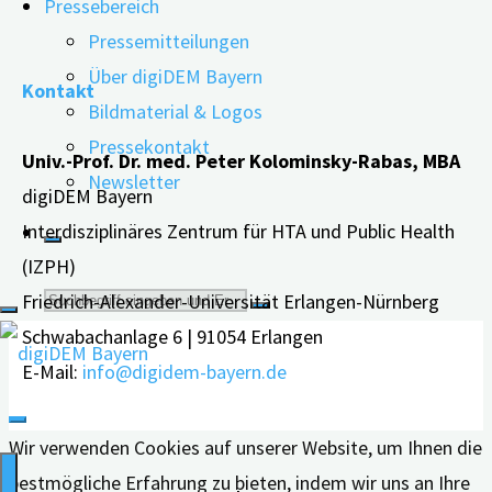
Pressebereich
"Wenn
weiterlesen
Pressemitteilungen
Menschen
Über digiDEM Bayern
Kontakt
mit
Bildmaterial & Logos
Demenz
Pressekontakt
Univ.-Prof. Dr. med. Peter Kolominsky-Rabas, MBA
sich
Newsletter
digiDEM Bayern
selbst
Interdisziplinäres Zentrum für HTA und Public Health
verletzen"
(IZPH)
Suche
Friedrich-Alexander-Universität Erlangen-Nürnberg
Schwabachanlage 6 | 91054 Erlangen
nach:
E-Mail:
info@digidem-bayern.de
Wir verwenden Cookies auf unserer Website, um Ihnen die
bestmögliche Erfahrung zu bieten, indem wir uns an Ihre