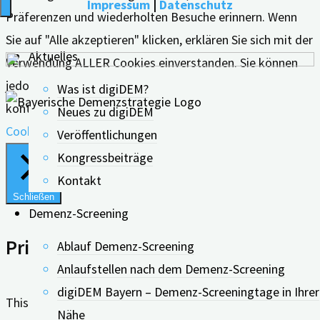
Impressum
|
Datenschutz
Präferenzen und wiederholten Besuche erinnern. Wenn
Sie auf "Alle akzeptieren" klicken, erklären Sie sich mit der
Aktuelles
Verwendung ALLER Cookies einverstanden. Sie können
jedoch die "Cookie-Einstellungen" besuchen, um eine
Was ist digiDEM?
kontrollierte Zustimmung zu erteilen.
Neues zu digiDEM
Cookie Einstellungen
Alle Akzeptieren
Veröffentlichungen
Kongressbeiträge
Kontakt
Schließen
Demenz-Screening
Privacy Overview
Ablauf Demenz-Screening
Anlaufstellen nach dem Demenz-Screening
digiDEM Bayern – Demenz-Screeningtage in Ihrer
This website uses cookies to improve your experience
Nähe