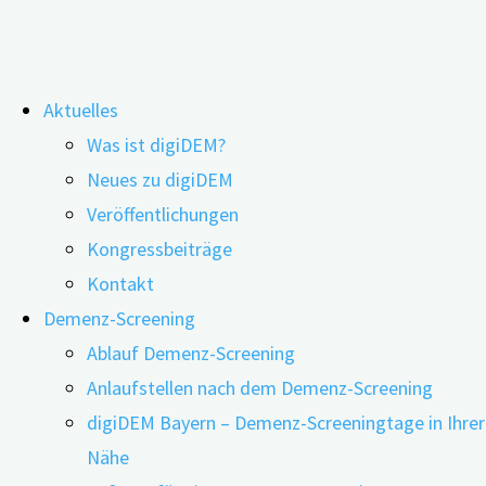
Zum
Aktuelles
Inhalt
Schlagwort:
Alkoholproblem
Was ist digiDEM?
springen
Neues zu digiDEM
Veröffentlichungen
Wenn Menschen mit Demenz sich selbst
Kongressbeiträge
verletzen
Kontakt
Demenz-Screening
Ablauf Demenz-Screening
26.04.2024
18.07.2024
Anlaufstellen nach dem Demenz-Screening
digiDEM Bayern – Demenz-Screeningtage in Ihrer
Nähe