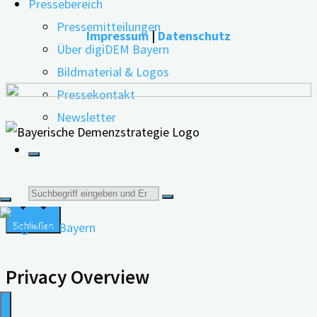
Wir verwenden Cookies auf unserer Website, um Ihnen die
Pressebereich
bestmögliche Erfahrung zu bieten, indem wir uns an Ihre
Pressemitteilungen
Impressum
|
Datenschutz
Präferenzen und wiederholten Besuche erinnern. Wenn
Über digiDEM Bayern
Sie auf "Alle akzeptieren" klicken, erklären Sie sich mit der
Bildmaterial & Logos
Verwendung ALLER Cookies einverstanden. Sie können
Pressekontakt
jedoch die "Cookie-Einstellungen" besuchen, um eine
Newsletter
kontrollierte Zustimmung zu erteilen.
Cookie Einstellungen
Alle Akzeptieren
Suche
Schließen
nach:
Privacy Overview