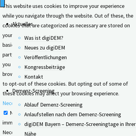
This website uses cookies to improve your experience
while you navigate through the website. Out of these, the
Aktuelles
cookies that are categorized as necessary are stored on
your browser as they are essential for the working of
Was ist digiDEM?
basic functionalities of the website. We also use third-
Neues zu digiDEM
party cookies that help us analyze and understand how
Veröffentlichungen
you use this website. These cookies will be stored in your
Kongressbeiträge
browser only with your consent. You also have the option
Kontakt
to opt-out of these cookies. But opting out of some of
Demenz-Screening
these cookies may affect your browsing experience.
Necessary
Ablauf Demenz-Screening
Necessary
Anlaufstellen nach dem Demenz-Screening
immer aktiv
digiDEM Bayern – Demenz-Screeningtage in Ihrer
Necessary cookies are absolutely essential for the
Nähe