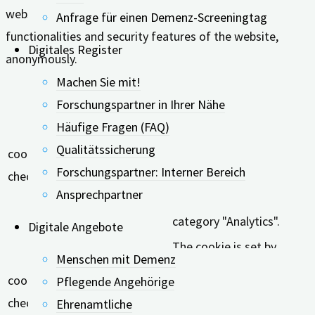
website to function properly. These cookies ensure basic
Anfrage für einen Demenz-Screeningtag
functionalities and security features of the website,
Digitales Register
anonymously.
Machen Sie mit!
Keks
Dauer
Beschreibung
Forschungspartner in Ihrer Nähe
This cookie is set by
Häufige Fragen (FAQ)
GDPR Cookie Consent
Qualitätssicherung
cookielawinfo-
11
plugin. The cookie is used
Forschungspartner: Interner Bereich
checkbox-analytics
months
to store the user consent
Ansprechpartner
for the cookies in the
category "Analytics".
Digitale Angebote
The cookie is set by
Menschen mit Demenz
GDPR cookie consent to
cookielawinfo-
11
Pflegende Angehörige
record the user consent
checkbox-functional
months
Ehrenamtliche
for the cookies in the