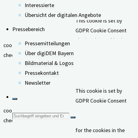
Interessierte
category "Functional".
Übersicht der digitalen Angebote
This cookie is set by
Pressebereich
GDPR Cookie Consent
plugin. The cookies is
Pressemitteilungen
cookielawinfo-
11
used to store the user
Über digiDEM Bayern
checkbox-necessary
months
consent for the cookies
Bildmaterial & Logos
in the category
Pressekontakt
"Necessary".
Newsletter
This cookie is set by
GDPR Cookie Consent
cookielawinfo-
11
plugin. The cookie is used
Suche
checkbox-others
months
to store the user consent
for the cookies in the
nach: