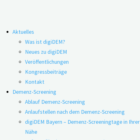
Zum
Aktuelles
Inhalt
Stammdatenblatt erfolgreich
Was ist digiDEM?
springen
Neues zu digiDEM
versendet!
Veröffentlichungen
Kongressbeiträge
Vielen Dank für die Eintragung ins Stammdatenblatt!
Kontakt
Demenz-Screening
digiDEM Bayern
Ablauf Demenz-Screening
Interdisziplinäres Zentrum für HTA und Public Health
Anlaufstellen nach dem Demenz-Screening
digiDEM Bayern – Demenz-Screeningtage in Ihrer
Schwabachanlage 6, 91054 Erlangen
Nähe