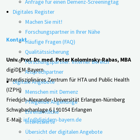
Anfrage für einen Demenz-Screeningtag
Tel.: 09131 / 85-34167 Fax: 09131 / 85-35854
Digitales Register
E-Mail:
info@digidem-bayern.de
Machen Sie mit!
Forschungspartner in Ihrer Nähe
Kontakt
Häufige Fragen (FAQ)
Qualitätssicherung
Univ.-Prof. Dr. med. Peter Kolominsky-Rabas, MBA
Forschungspartner: Interner Bereich
digiDEM Bayern
Ansprechpartner
Interdisziplinäres Zentrum für HTA und Public Health
Digitale Angebote
(IZPH)
Menschen mit Demenz
Friedrich-Alexander-Universität Erlangen-Nürnberg
Pflegende Angehörige
Schwabachanlage 6 | 91054 Erlangen
Ehrenamtliche
E-Mail:
info@digidem-bayern.de
Interessierte
Übersicht der digitalen Angebote