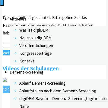
Dieser Inhalt ist geschützt. Bitte geben Sie das
Aktuelles
Passwort ein, das Sie vom digiDEM Team erhalten
Was ist digiDEM?
haben.
Neues zu digiDEM
Veröffentlichungen
"Was
weiterlesen
Kongressbeiträge
ist
Kontakt
Videos der Schulungen
bei
Demenz-Screening
der
Ablauf Demenz-Screening
Teilnehmendengewinnung
12.02.2022
15.08.2024
Anlaufstellen nach dem Demenz-Screening
wichtig?"
digiDEM Bayern – Demenz-Screeningtage in Ihrer
Nähe