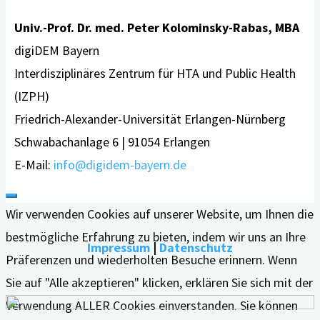
und
Univ.-Prof. Dr. med. Peter Kolominsky-Rabas, MBA
Logos
digiDEM Bayern
zum
Interdisziplinäres Zentrum für HTA und Public Health
Download"
(IZPH)
Friedrich-Alexander-Universität Erlangen-Nürnberg
Schwabachanlage 6 | 91054 Erlangen
E-Mail:
info@digidem-bayern.de
Wir verwenden Cookies auf unserer Website, um Ihnen die
bestmögliche Erfahrung zu bieten, indem wir uns an Ihre
Impressum
|
Datenschutz
Präferenzen und wiederholten Besuche erinnern. Wenn
Sie auf "Alle akzeptieren" klicken, erklären Sie sich mit der
Verwendung ALLER Cookies einverstanden. Sie können