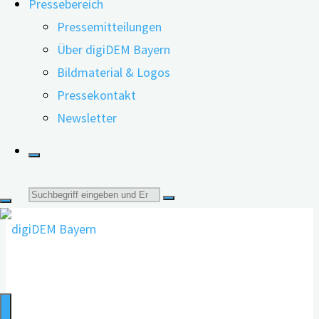
Pressebereich
für
Pressemitteilungen
Was ist bei der
Forschungspartner"
Über digiDEM Bayern
Teilnehmendengewinnung wichtig?
Bildmaterial & Logos
Pressekontakt
Newsletter
13.05.2022
03.07.2025
Suche
nach: