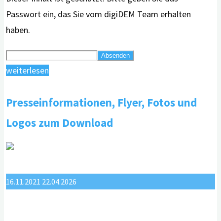
Passwort ein, das Sie vom digiDEM Team erhalten
haben.
"Einladung
weiterlesen
zum
Presseinformationen, Flyer, Fotos und
„digiDEM
Dialog“"
Logos zum Download
16.11.2021
22.04.2026