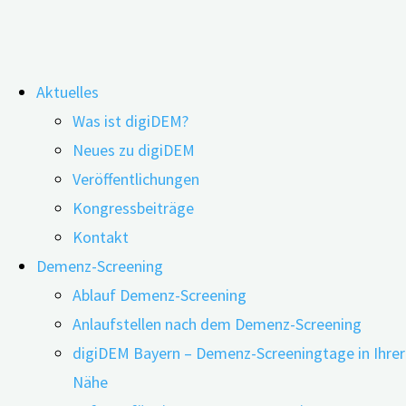
Zum
Aktuelles
Inhalt
Kategorie:
Download
Was ist digiDEM?
springen
Neues zu digiDEM
Veröffentlichungen
Hier finden Sie alle Unterlagen für
Kongressbeiträge
Forschungspartner*innen zum Download
Kontakt
Demenz-Screening
Unterlagen für Forschungspartner
Ablauf Demenz-Screening
Anlaufstellen nach dem Demenz-Screening
digiDEM Bayern – Demenz-Screeningtage in Ihrer
07.07.2025
01.07.2026
Nähe