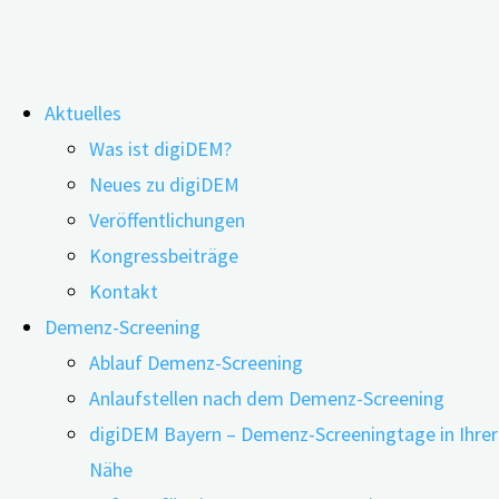
Zum
Aktuelles
Inhalt
Schlagwort:
Planen für alle Sinne
Was ist digiDEM?
springen
Neues zu digiDEM
Veröffentlichungen
Alterssensible Architektur – Planen für
Kongressbeiträge
alle Sinne
Kontakt
Demenz-Screening
Ablauf Demenz-Screening
25.11.2020
11.05.2023
Anlaufstellen nach dem Demenz-Screening
digiDEM Bayern – Demenz-Screeningtage in Ihrer
Nähe