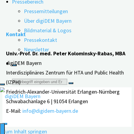
Pressebereich
…
Pressemitteilungen
"Alterssensible
weiterlesen
Über digiDEM Bayern
Architektur
Bildmaterial & Logos
Kontakt
–
Pressekontakt
Planen
Newsletter
Univ.-Prof. Dr. med. Peter Kolominsky-Rabas, MBA
für
digiDEM Bayern
alle
Interdisziplinäres Zentrum für HTA und Public Health
Sinne"
Suche
(IZPH)
Friedrich-Alexander-Universität Erlangen-Nürnberg
nach:
Schwabachanlage 6 | 91054 Erlangen
E-Mail:
info@digidem-bayern.de
Zum Inhalt springen