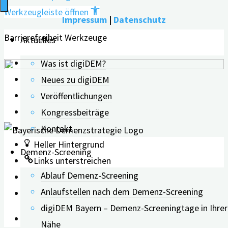
Werkzeugleiste öffnen
Impressum
|
Datenschutz
Barrierefreiheit Werkzeuge
Aktuelles
Text vergrößern
Was ist digiDEM?
Text verkleinern
Neues zu digiDEM
Graustufen
Veröffentlichungen
Hoher Kontrast
Kongressbeiträge
Negativer Kontrast
Kontakt
Heller Hintergrund
Demenz-Screening
Links unterstreichen
Ablauf Demenz-Screening
Lesbarkeit erhöhen
Anlaufstellen nach dem Demenz-Screening
Zurücksetzen
digiDEM Bayern – Demenz-Screeningtage in Ihrer
Leichte Sprache
Nähe