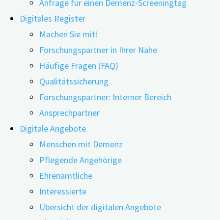
Anfrage für einen Demenz-Screeningtag
Digitales Register
Machen Sie mit!
Forschungspartner in Ihrer Nähe
Häufige Fragen (FAQ)
Qualitätssicherung
Forschungspartner: Interner Bereich
Ansprechpartner
„Der See war früher auch mal blauer!“ – Mit dem
Digitale Angebote
Älterwerden wandeln sich unsere
Menschen mit Demenz
Sinneswahrnehmungen, wovon auch das Sehen nicht
Pflegende Angehörige
verschont bleibt. Ebenso können sich mit zunehmendem
Ehrenamtliche
Alter Körper und Geist verändern. Um genau diese
Interessierte
Wandlungen zu berücksichtigen, ist eine alterssensible
Übersicht der digitalen Angebote
Architektur relevant. Frau Dr. Birgit Dietz hat in unserem