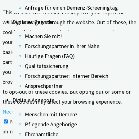
Anfrage für einen Demenz-Screeningtag
This website uses cookies to improve your experience
Digitales Register
while you navigate through the website. Out of these, the
cookies that are categorized as necessary are stored on
Machen Sie mit!
your browser as they are essential for the working of
Forschungspartner in Ihrer Nähe
basic functionalities of the website. We also use third-
Häufige Fragen (FAQ)
party cookies that help us analyze and understand how
Qualitätssicherung
you use this website. These cookies will be stored in your
Forschungspartner: Interner Bereich
browser only with your consent. You also have the option
Ansprechpartner
to opt-out of these cookies. But opting out of some of
Digitale Angebote
these cookies may affect your browsing experience.
Necessary
Menschen mit Demenz
Necessary
Pflegende Angehörige
immer aktiv
Ehrenamtliche