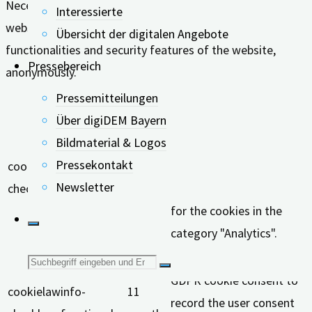
Necessary cookies are absolutely essential for the
Interessierte
website to function properly. These cookies ensure basic
Übersicht der digitalen Angebote
functionalities and security features of the website,
Pressebereich
anonymously.
Keks
Dauer
Beschreibung
Pressemitteilungen
Über digiDEM Bayern
This cookie is set by
Bildmaterial & Logos
GDPR Cookie Consent
Pressekontakt
cookielawinfo-
11
plugin. The cookie is used
Newsletter
checkbox-analytics
months
to store the user consent
for the cookies in the
category "Analytics".
The cookie is set by
Suche
GDPR cookie consent to
cookielawinfo-
11
nach:
record the user consent