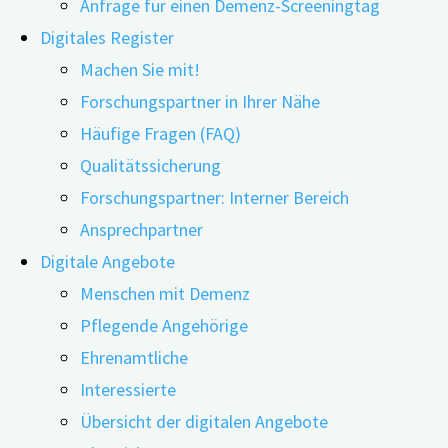
Anfrage für einen Demenz-Screeningtag
Digitales Register
Machen Sie mit!
Forschungspartner in Ihrer Nähe
Häufige Fragen (FAQ)
Qualitätssicherung
Forschungspartner: Interner Bereich
Ansprechpartner
Eine spezielle Schulung kann die Pflegenden von
Digitale Angebote
Menschen mit Demenz, die in Pflegeheimen leben,
Menschen mit Demenz
ermutigen. Denn ein Team von internationalen
Pflegende Angehörige
Forschenden hat gezeigt, dass das „mySupport“-
Ehrenamtliche
Programm sich positiv unter anderem auf
Interessierte
Entscheidungsfindungen auswirkt. Wer Menschen mit
Übersicht der digitalen Angebote
Demenz pflegt, übernimmt eine große Verantwortung.