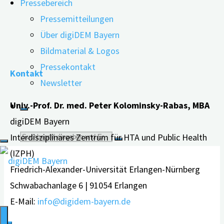
Pressebereich
So müssen zum Beispiel stellvertretend wichtige
Pressemitteilungen
Entscheidungen getroffen …
Über digiDEM Bayern
"Ermutigung
weiterlesen
Bildmaterial & Logos
durch
Pressekontakt
Kontakt
vorausschauende
Newsletter
Pflege-
Univ.-Prof. Dr. med. Peter Kolominsky-Rabas, MBA
und
digiDEM Bayern
Versorgungsplanung"
Suche
Interdisziplinäres Zentrum für HTA und Public Health
(IZPH)
nach:
Friedrich-Alexander-Universität Erlangen-Nürnberg
Schwabachanlage 6 | 91054 Erlangen
E-Mail:
info@digidem-bayern.de