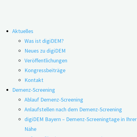
Zum
Aktuelles
Inhalt
Schlagwort:
mySupport
Was ist digiDEM?
springen
Neues zu digiDEM
Veröffentlichungen
Ermutigung durch vorausschauende
Kongressbeiträge
Pflege- und Versorgungsplanung
Kontakt
Demenz-Screening
Ablauf Demenz-Screening
Anlaufstellen nach dem Demenz-Screening
28.06.2023
18.07.2023
digiDEM Bayern – Demenz-Screeningtage in Ihrer
Nähe