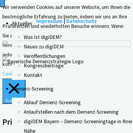
Wir verwenden Cookies auf unserer Website, um Ihnen die
bestmögliche Erfahrung zu bieten, indem wir uns an Ihre
Impressum
|
Datenschutz
Aktuelles
Präferenzen und wiederholten Besuche erinnern. Wenn
Sie auf "Alle akzeptieren" klicken, erklären Sie sich mit der
Was ist digiDEM?
Verwendung ALLER Cookies einverstanden. Sie können
Neues zu digiDEM
jedoch die "Cookie-Einstellungen" besuchen, um eine
Veröffentlichungen
kontrollierte Zustimmung zu erteilen.
Kongressbeiträge
Cookie Einstellungen
Alle Akzeptieren
Kontakt
Demenz-Screening
Schließen
Ablauf Demenz-Screening
Anlaufstellen nach dem Demenz-Screening
Privacy Overview
digiDEM Bayern – Demenz-Screeningtage in Ihrer
Nähe