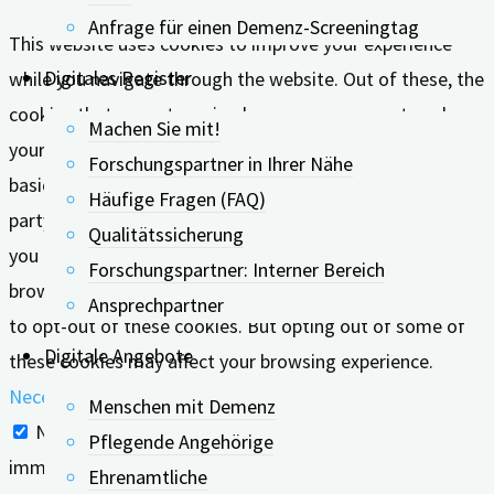
Anfrage für einen Demenz-Screeningtag
This website uses cookies to improve your experience
Digitales Register
while you navigate through the website. Out of these, the
cookies that are categorized as necessary are stored on
Machen Sie mit!
your browser as they are essential for the working of
Forschungspartner in Ihrer Nähe
basic functionalities of the website. We also use third-
Häufige Fragen (FAQ)
party cookies that help us analyze and understand how
Qualitätssicherung
you use this website. These cookies will be stored in your
Forschungspartner: Interner Bereich
browser only with your consent. You also have the option
Ansprechpartner
to opt-out of these cookies. But opting out of some of
Digitale Angebote
these cookies may affect your browsing experience.
Necessary
Menschen mit Demenz
Necessary
Pflegende Angehörige
immer aktiv
Ehrenamtliche