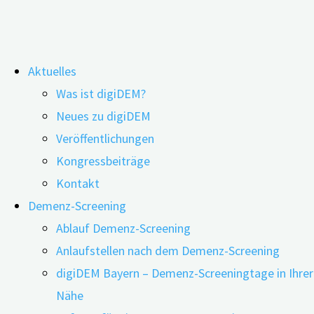
Zum
Aktuelles
Inhalt
Schlagwort:
Gedächtnsiambulanz
Was ist digiDEM?
springen
Neues zu digiDEM
Veröffentlichungen
Was macht eigentlich eine
Kongressbeiträge
Gedächtnissprechstunde?
Kontakt
Demenz-Screening
Ablauf Demenz-Screening
09.03.2022
11.05.2023
Anlaufstellen nach dem Demenz-Screening
digiDEM Bayern – Demenz-Screeningtage in Ihrer
Nähe