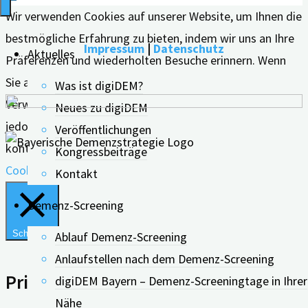
Wir verwenden Cookies auf unserer Website, um Ihnen die
bestmögliche Erfahrung zu bieten, indem wir uns an Ihre
Impressum
|
Datenschutz
Aktuelles
Präferenzen und wiederholten Besuche erinnern. Wenn
Sie auf "Alle akzeptieren" klicken, erklären Sie sich mit der
Was ist digiDEM?
Verwendung ALLER Cookies einverstanden. Sie können
Neues zu digiDEM
jedoch die "Cookie-Einstellungen" besuchen, um eine
Veröffentlichungen
kontrollierte Zustimmung zu erteilen.
Kongressbeiträge
Cookie Einstellungen
Alle Akzeptieren
Kontakt
Demenz-Screening
Schließen
Ablauf Demenz-Screening
Anlaufstellen nach dem Demenz-Screening
Privacy Overview
digiDEM Bayern – Demenz-Screeningtage in Ihrer
Nähe