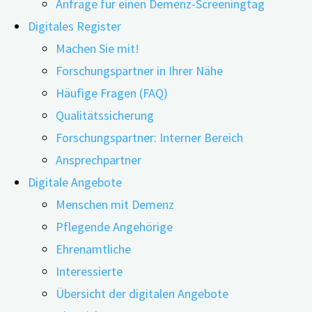
Anfrage für einen Demenz-Screeningtag
Digitales Register
Machen Sie mit!
Forschungspartner in Ihrer Nähe
Häufige Fragen (FAQ)
Qualitätssicherung
Forschungspartner: Interner Bereich
Ansprechpartner
Ist es „normale“ Vergesslichkeit oder Demenz? Was tun,
Digitale Angebote
wenn ältere Personen Verabredungen nicht einhalten,
Menschen mit Demenz
der Autoschlüssel nicht mehr auffindbar ist oder es
Pflegende Angehörige
zunehmend schwerfällt, sich in einer ungewohnten
Ehrenamtliche
Umgebung zu orientieren. Treten diese oder andere
Interessierte
Störungen der geistigen Leistungsfähigkeit häufiger auf
Übersicht der digitalen Angebote
und beeinträchtigen zunehmend alltägliche