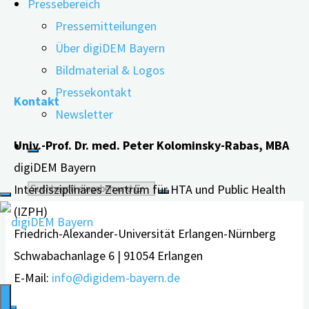
Pressebereich
Handlungsabläufe, sollte die zugrundeliegende Ursache
Pressemitteilungen
möglichst zeitnah abgeklärt …
Über digiDEM Bayern
"Was
weiterlesen
Bildmaterial & Logos
macht
Pressekontakt
Kontakt
eigentlich
Newsletter
eine
Univ.-Prof. Dr. med. Peter Kolominsky-Rabas, MBA
Gedächtnissprechstunde?"
digiDEM Bayern
Suche
Interdisziplinäres Zentrum für HTA und Public Health
(IZPH)
nach:
Friedrich-Alexander-Universität Erlangen-Nürnberg
Schwabachanlage 6 | 91054 Erlangen
E-Mail:
info@digidem-bayern.de