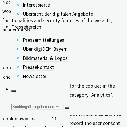
Necessary cookies are absolutely essential for the
Interessierte
website to function properly. These cookies ensure basic
Übersicht der digitalen Angebote
functionalities and security features of the website,
Pressebereich
anonymously.
Keks
Dauer
Beschreibung
Pressemitteilungen
Über digiDEM Bayern
This cookie is set by
Bildmaterial & Logos
GDPR Cookie Consent
Pressekontakt
cookielawinfo-
11
plugin. The cookie is used
Newsletter
checkbox-analytics
months
to store the user consent
for the cookies in the
category "Analytics".
The cookie is set by
Suche
GDPR cookie consent to
cookielawinfo-
11
nach:
record the user consent