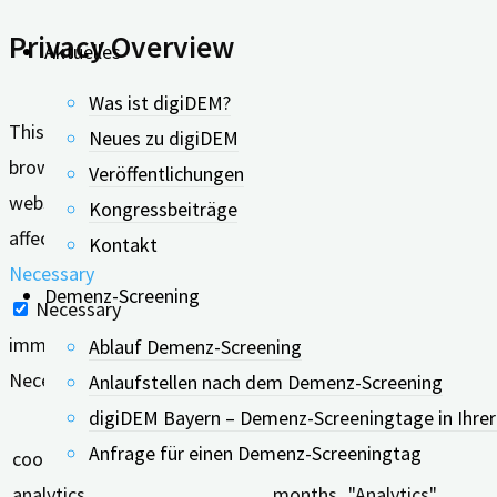
Privacy Overview
Aktuelles
Was ist digiDEM?
This website uses cookies to improve your experience whil
Neues zu digiDEM
browser as they are essential for the working of basic func
Veröffentlichungen
website. These cookies will be stored in your browser only
Kongressbeiträge
affect your browsing experience.
Kontakt
Necessary
Demenz-Screening
Necessary
immer aktiv
Ablauf Demenz-Screening
Necessary cookies are absolutely essential for the website
Anlaufstellen nach dem Demenz-Screening
digiDEM Bayern – Demenz-Screeningtage in Ihre
Keks
Dauer
Anfrage für einen Demenz-Screeningtag
cookielawinfo-checkbox-
11
This cookie is se
analytics
months
"Analytics".