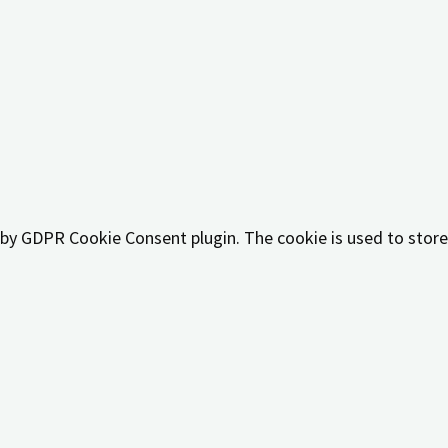
 by GDPR cookie consent to record the user consent for the c
t by GDPR Cookie Consent plugin. The cookies is used to stor
t by GDPR Cookie Consent plugin. The cookie is used to store
t by GDPR Cookie Consent plugin. The cookie is used to store
 by the GDPR Cookie Consent plugin and is used to store whet
y personal data.
like sharing the content of the website on social media platf