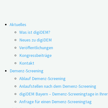
Zum
Aktuelles
Inhalt
Schlagwort:
Frankenfernsehen
Was ist digiDEM?
springen
Neues zu digiDEM
Veröffentlichungen
Kongressbeiträge
digiDEM Bayern begrüßt Frankenfernseh
Kontakt
Demenz-Screening
Ablauf Demenz-Screening
02.10.2023
02.10.2023
Anlaufstellen nach dem Demenz-Screening
digiDEM Bayern – Demenz-Screeningtage in Ihre
Anfrage für einen Demenz-Screeningtag