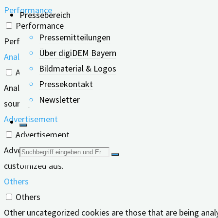
Performance
Pressebereich
Performance
Pressemitteilungen
Performance cookies are used to understand and analyze the
Über digiDEM Bayern
Analytics
Bildmaterial & Logos
Analytics
Pressekontakt
Analytical cookies are used to understand how visitors inte
Newsletter
source, etc.
Advertisement
Advertisement
Advertisement cookies are used to provide visitors with r
Suche
customized ads.
nach:
Others
Others
Other uncategorized cookies are those that are being analy