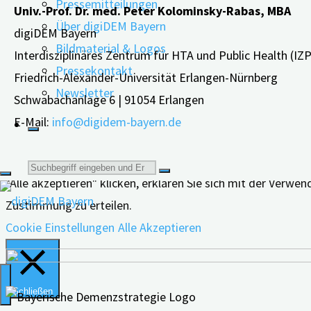
Pressemitteilungen
Univ.-Prof. Dr. med. Peter Kolominsky-Rabas, MBA
Über digiDEM Bayern
digiDEM Bayern
Bildmaterial & Logos
Interdisziplinäres Zentrum für HTA und Public Health (IZ
Pressekontakt
Friedrich-Alexander-Universität Erlangen-Nürnberg
Newsletter
Schwabachanlage 6 | 91054 Erlangen
E-Mail:
info@digidem-bayern.de
Wir verwenden Cookies auf unserer Website, um Ihnen die 
Suche
"Alle akzeptieren" klicken, erklären Sie sich mit der Verw
Zustimmung zu erteilen.
nach:
Cookie Einstellungen
Alle Akzeptieren
Schließen