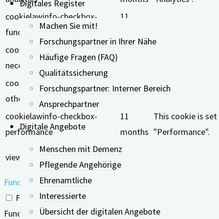
Digitales Register
cookielawinfo-checkbox-
11
The cookie is set
Machen Sie mit!
functional
months
Forschungspartner in Ihrer Nähe
cookielawinfo-checkbox-
11
This cookie is se
Häufige Fragen (FAQ)
necessary
months
"Necessary".
Qualitätssicherung
cookielawinfo-checkbox-
11
Forschungspartner: Interner Bereich
This cookie is se
others
months
Ansprechpartner
cookielawinfo-checkbox-
11
This cookie is se
Digitale Angebote
performance
months
"Performance".
Menschen mit Demenz
11
The cookie is set
viewed_cookie_policy
Pflegende Angehörige
months
does not store an
Ehrenamtliche
Functional
Interessierte
Functional
Übersicht der digitalen Angebote
Functional cookies help to perform certain functionalities 