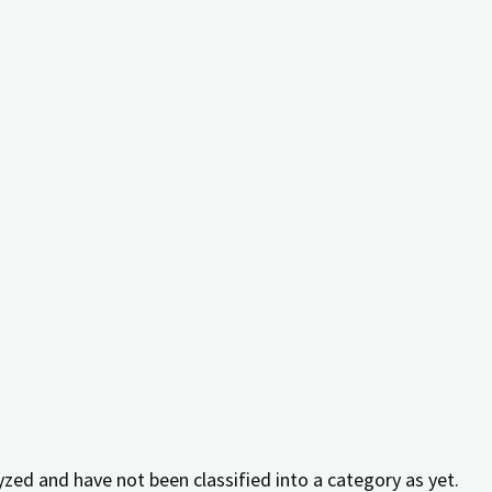
 key performance indexes of the website which helps in deli
ract with the website. These cookies help provide informatio
elevant ads and marketing campaigns. These cookies track vi
zed and have not been classified into a category as yet.