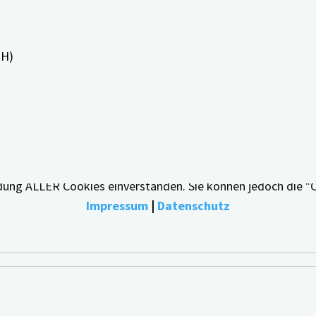
PH)
bestmögliche Erfahrung zu bieten, indem wir uns an Ihre Pr
endung ALLER Cookies einverstanden. Sie können jedoch die "
Impressum
|
Datenschutz