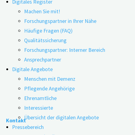
Digitales Register
Machen Sie mit!
Forschungspartner in Ihrer Nähe
Häufige Fragen (FAQ)
Qualitätssicherung
Forschungspartner: Interner Bereich
Ansprechpartner
Der Online-Fragebogen „digiDEM Bayern DEMAND®“ steht 
Digitale Angebote
Katharina Mitrov besuchte sie digiDEM Bayern, um mit Ni
Menschen mit Demenz
Menschen mit Demenz und ihren pflegenden An- und Zug
Pflegende Angehörige
Ehrenamtliche
"digiDEM
weiterlesen
Interessierte
Bayern
Übersicht der digitalen Angebote
Kontakt
begrüßt
Pressebereich
Frankenfernsehen"