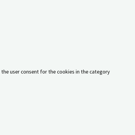
ookies in the category "Functional".
e the user consent for the cookies in the category
 the user consent for the cookies in the category "Other.
 the user consent for the cookies in the category
her or not user has consented to the use of cookies. It
orms, collect feedbacks, and other third-party features.