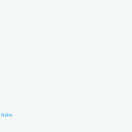
en
r Nähe