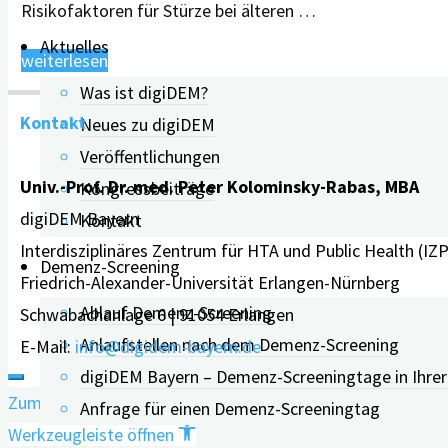
Risikofaktoren für Stürze bei älteren …
Aktuelles
"Wie
weiterlesen
Sturzprävention
Was ist digiDEM?
Kontakt
gelingen
Neues zu digiDEM
kann"
Veröffentlichungen
Univ.-Prof. Dr. med. Peter Kolominsky-Rabas, MBA
Kongressbeiträge
digiDEM Bayern
Kontakt
Interdisziplinäres Zentrum für HTA und Public Health (IZ
Demenz-Screening
Friedrich-Alexander-Universität Erlangen-Nürnberg
Ablauf Demenz-Screening
Schwabachanlage 6 | 91054 Erlangen
Anlaufstellen nach dem Demenz-Screening
E-Mail:
info@digidem-bayern.de
digiDEM Bayern – Demenz-Screeningtage in Ihre
Zum Inhalt springen
Anfrage für einen Demenz-Screeningtag
Werkzeugleiste öffnen