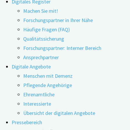
Digitales Register
Machen Sie mit!
Forschungspartner in Ihrer Nähe
Häufige Fragen (FAQ)
Qualitätssicherung
Forschungspartner: Interner Bereich
Ansprechpartner
Die meisten Menschen kennen Dr. Sarah Straub (38) von za
Digitale Angebote
und behandelnde Neuropsychologin am Universitätsklinik
Menschen mit Demenz
als Demenzexpertin versteht sich als …
Pflegende Angehörige
Ehrenamtliche
"„Das
weiterlesen
Interessierte
Herz
Übersicht der digitalen Angebote
wird
Wie Sturzprävention gelingen kann
Pressebereich
nicht