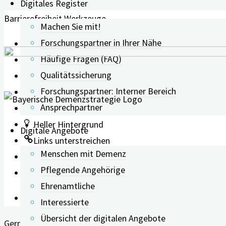
Digitales Register
Barrierefreiheit Werkzeuge
Machen Sie mit!
Forschungspartner in Ihrer Nähe
Text vergrößern
Häufige Fragen (FAQ)
Text verkleinern
Qualitätssicherung
Graustufen
Forschungspartner: Interner Bereich
Hoher Kontrast
Ansprechpartner
Negativer Kontrast
Heller Hintergrund
Digitale Angebote
Links unterstreichen
Menschen mit Demenz
Lesbarkeit erhöhen
Pflegende Angehörige
Zurücksetzen
Ehrenamtliche
Leichte Sprache
Interessierte
Übersicht der digitalen Angebote
German