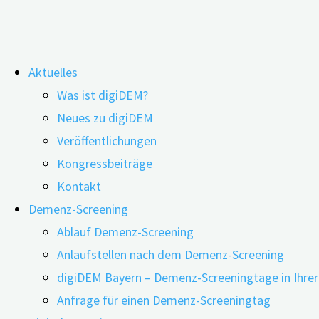
Zum
Aktuelles
Inhalt
Schlagwort:
chronische Erkranku
Was ist digiDEM?
springen
Neues zu digiDEM
Veröffentlichungen
Kongressbeiträge
„Das Herz wird nicht dement“
Kontakt
Demenz-Screening
Ablauf Demenz-Screening
10.12.2024
24.06.2026
Anlaufstellen nach dem Demenz-Screening
digiDEM Bayern – Demenz-Screeningtage in Ihre
Anfrage für einen Demenz-Screeningtag