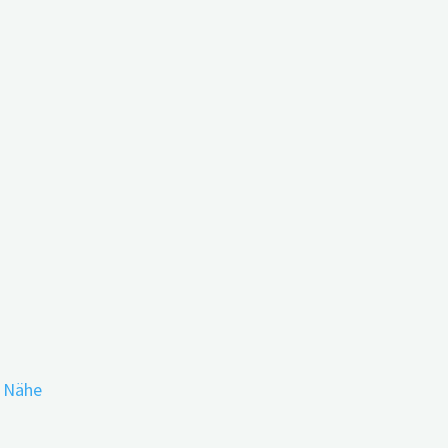
ng
r Nähe